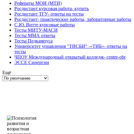
Рефераты МОИ (МТИ)
Росдистант курсовая работа- купить
Росдистант ТГУ- ответы на тесты
Росдистант- практические работы, лабораторные работы
С.Ю. Витте курсовые работы
Тесты МИТУ-МАСИ
Тесты ММА ответы
Тесты Педкампуса
Университет управления "ТИСБИ" -«ТИБ»- ответы на
тесты
ЧПОУ Международный открытый колледж- centre-obr
ЭССЕ Синергии
Ещё