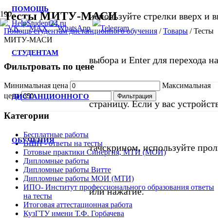
ПОМОЩЬ
Тесты МИТУ-МАСИ
используйте стрелки вверх и в
Помощь студентам дистанционного обучения
/
Товары
/
Тесты
МИТУ-МАСИ
СТУДЕНТАМ
выбора и Enter для перехода 
Фильтровать по цене
Минимальная цена
Максимальная
цена
ДИСТАНЦИОННОГО
Фильтрация
страницу. Если у вас устройст
Категории
Бесплатные работы
ОБУЧЕНИЯ
ВШП - ответы на тесты
тачскрином, используйте про
Готовые практики Синергия, МТИ (МОИ)
Дипломные работы
Дипломные работы Витте
Дипломные работы МОИ (МТИ)
ИПО- Институт профессионального образования ответы
или нажатие.
на тесты
Итоговая аттестационная работа
КузГТУ имени Т.Ф. Горбачева