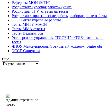
Рефераты МОИ (МТИ)
Росдистант курсовая работа- купить
Росдистант ТГУ- ответы на тесты
Росдистант- практические работы, лабораторные работы
С.Ю. Витте курсовые работы
Тесты МИТУ-МАСИ
Тесты ММА ответы
Тесты Педкампуса
Университет управления "ТИСБИ" -«ТИБ»- ответы на
тесты
ЧПОУ Международный открытый колледж- centre-obr
ЭССЕ Синергии
Ещё