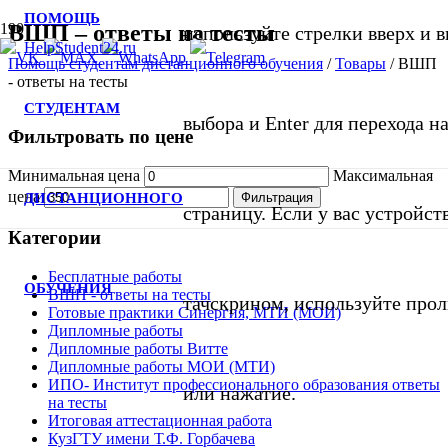
ПОМОЩЬ
ВШП – ответы на тесты
используйте стрелки вверх и в
Помощь студентам дистанционного обучения
/
Товары
/
ВШП
- ответы на тесты
СТУДЕНТАМ
выбора и Enter для перехода 
Фильтровать по цене
Минимальная цена
Максимальная
цена
ДИСТАНЦИОННОГО
Фильтрация
страницу. Если у вас устройст
Категории
Бесплатные работы
ОБУЧЕНИЯ
ВШП - ответы на тесты
тачскрином, используйте про
Готовые практики Синергия, МТИ (МОИ)
Дипломные работы
Дипломные работы Витте
Дипломные работы МОИ (МТИ)
ИПО- Институт профессионального образования ответы
или нажатие.
на тесты
Итоговая аттестационная работа
КузГТУ имени Т.Ф. Горбачева