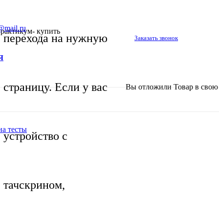
@mail.ru
актикум- купить
перехода на нужную
Заказать звонок
Я
страницу. Если у вас
Вы отложили
Товар
в свою 
на тесты
устройство с
тачскрином,