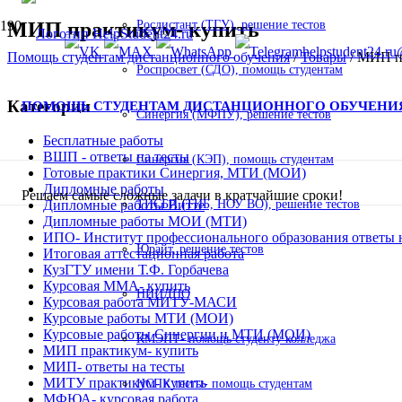
МИП практикум- купить
Росдистант (ТГУ), решение тестов
helpstudent24.ru
Помощь студентам дистанционного обучения
/
Товары
/
МИП пр
Роспросвет (СДО), помощь студентам
Категории
ПОМОЩЬ СТУДЕНТАМ ДИСТАНЦИОННОГО ОБУЧЕНИ
Синергия (МФПУ), решение тестов
Бесплатные работы
ВШП - ответы на тесты
Синергия (КЭП), помощь студентам
Готовые практики Синергия, МТИ (МОИ)
Дипломные работы
Решаем самые сложные задачи в кратчайшие сроки!
ТИСБИ (ТИБ, НОУ ВО), решение тестов
Дипломные работы Витте
Дипломные работы МОИ (МТИ)
ИПО- Институт профессионального образования ответы 
Юрайт, решение тестов
Итоговая аттестационная работа
КузГТУ имени Т.Ф. Горбачева
Курсовая ММА- купить
НИИДПО
Курсовая работа МИТУ-МАСИ
Курсовые работы МТИ (МОИ)
Курсовые работы Синергии и МТИ (МОИ)
КМЭПТ- помощь студенту колледжа
МИП практикум- купить
МИП- ответы на тесты
МИТУ практикум- купить
НСПК тесты- помощь студентам
МФЮА- курсовая работа