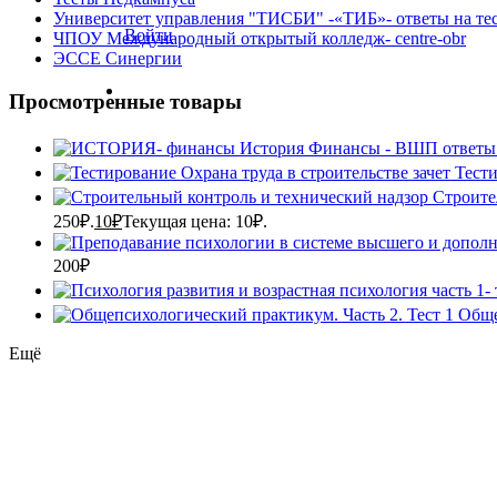
Университет управления "ТИСБИ" -«ТИБ»- ответы на те
Войти
ЧПОУ Международный открытый колледж- centre-obr
ЭССЕ Синергии
Просмотренные товары
История Финансы - ВШП ответы 
Тести
Строите
250₽.
10
₽
Текущая цена: 10₽.
200
₽
Обще
Ещё