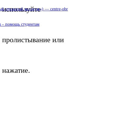
используйте
 открытый колледж») — centre-obr
 – помощь студентам
пролистывание или
нажатие.