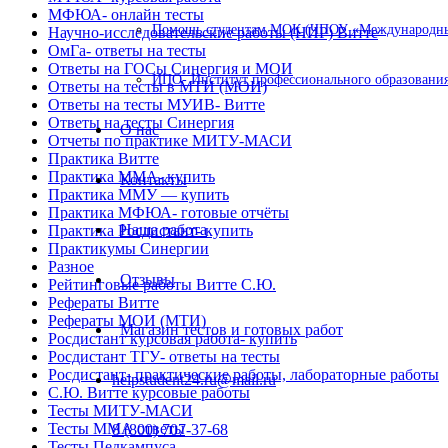
МФЮА- онлайн тесты
Помощь студентам МОК (ЧПОУ «Международный
Научно-исследовательские работы (НИР) Витте
ОмГа- ответы на тесты
Ответы на ГОСы Синергия и МОИ
ИПО- Институт профессионального образования
Ответы на тесты в МТИ (МОИ)
Ответы на тесты МУИВ- Витте
Ответы на тесты Синергия
О нас
Отчеты по практике МИТУ-МАСИ
Практика Витте
Практика ММА- купить
Контакты
Практика ММУ — купить
Практика МФЮА- готовые отчёты
Наша работа
Практика Росдистант- купить
Практикумы Синергии
Разное
Отзывы
Рейтинговые работы Витте С.Ю.
Рефераты Витте
Рефераты МОИ (МТИ)
Магазин тестов и готовых работ
Росдистант курсовая работа- купить
Росдистант ТГУ- ответы на тесты
Росдистант- практические работы, лабораторные работы
helpstudent24.ru@mail.ru
С.Ю. Витте курсовые работы
Тесты МИТУ-МАСИ
Тесты ММА ответы
8 (800) 707-37-68
Тесты Педкампуса