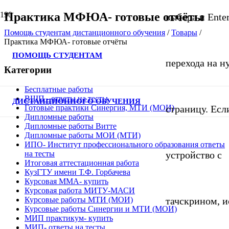
Практика МФЮА- готовые отчёты
выбора и Ente
Помощь студентам дистанционного обучения
/
Товары
/
Практика МФЮА- готовые отчёты
ПОМОЩЬ СТУДЕНТАМ
перехода на 
Категории
Бесплатные работы
ВШП - ответы на тесты
ДИСТАНЦИОННОГО ОБУЧЕНИЯ
страницу. Если
Готовые практики Синергия, МТИ (МОИ)
Дипломные работы
Дипломные работы Витте
Дипломные работы МОИ (МТИ)
ИПО- Институт профессионального образования ответы
устройство с
на тесты
Итоговая аттестационная работа
КузГТУ имени Т.Ф. Горбачева
Курсовая ММА- купить
Курсовая работа МИТУ-МАСИ
тачскрином, и
Курсовые работы МТИ (МОИ)
Курсовые работы Синергии и МТИ (МОИ)
МИП практикум- купить
МИП- ответы на тесты