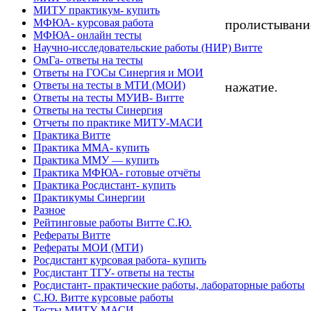
МИТУ практикум- купить
пролистывани
МФЮА- курсовая работа
МФЮА- онлайн тесты
Научно-исследовательские работы (НИР) Витте
ОмГа- ответы на тесты
Ответы на ГОСы Синергия и МОИ
нажатие.
Ответы на тесты в МТИ (МОИ)
Ответы на тесты МУИВ- Витте
Ответы на тесты Синергия
Отчеты по практике МИТУ-МАСИ
Практика Витте
Практика ММА- купить
Практика ММУ — купить
Практика МФЮА- готовые отчёты
Практика Росдистант- купить
Практикумы Синергии
Разное
Рейтинговые работы Витте С.Ю.
Рефераты Витте
Рефераты МОИ (МТИ)
Росдистант курсовая работа- купить
Росдистант ТГУ- ответы на тесты
Росдистант- практические работы, лабораторные работы
С.Ю. Витте курсовые работы
Тесты МИТУ-МАСИ