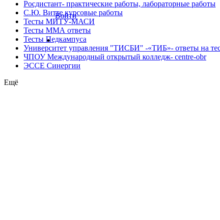
Росдистант- практические работы, лабораторные работы
С.Ю. Витте курсовые работы
Войти
Тесты МИТУ-МАСИ
Тесты ММА ответы
Тесты Педкампуса
Университет управления "ТИСБИ" -«ТИБ»- ответы на те
ЧПОУ Международный открытый колледж- centre-obr
ЭССЕ Синергии
Ещё