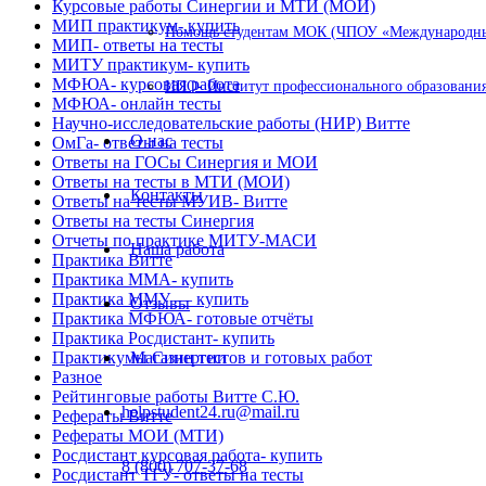
Курсовые работы Синергии и МТИ (МОИ)
МИП практикум- купить
Помощь студентам МОК (ЧПОУ «Международный
МИП- ответы на тесты
МИТУ практикум- купить
МФЮА- курсовая работа
ИПО- Институт профессионального образования
МФЮА- онлайн тесты
Научно-исследовательские работы (НИР) Витте
О нас
ОмГа- ответы на тесты
Ответы на ГОСы Синергия и МОИ
Ответы на тесты в МТИ (МОИ)
Контакты
Ответы на тесты МУИВ- Витте
Ответы на тесты Синергия
Отчеты по практике МИТУ-МАСИ
Наша работа
Практика Витте
Практика ММА- купить
Практика ММУ — купить
Отзывы
Практика МФЮА- готовые отчёты
Практика Росдистант- купить
Практикумы Синергии
Магазин тестов и готовых работ
Разное
Рейтинговые работы Витте С.Ю.
helpstudent24.ru@mail.ru
Рефераты Витте
Рефераты МОИ (МТИ)
Росдистант курсовая работа- купить
8 (800) 707-37-68
Росдистант ТГУ- ответы на тесты