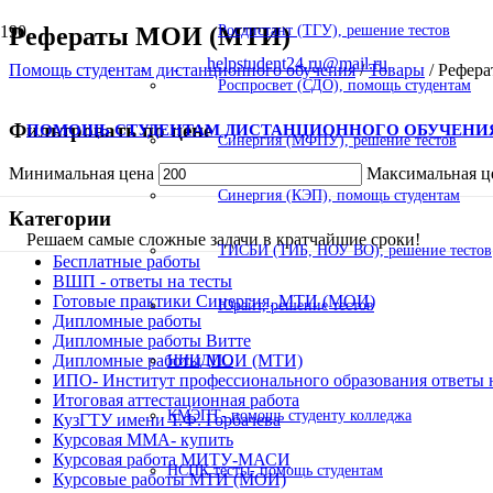
Рефераты МОИ (МТИ)
Росдистант (ТГУ), решение тестов
helpstudent24.ru@mail.ru
Помощь студентам дистанционного обучения
/
Товары
/
Рефер
Роспросвет (СДО), помощь студентам
Фильтровать по цене
ПОМОЩЬ СТУДЕНТАМ ДИСТАНЦИОННОГО ОБУЧЕНИ
Синергия (МФПУ), решение тестов
Минимальная цена
Максимальная ц
Синергия (КЭП), помощь студентам
Категории
Решаем самые сложные задачи в кратчайшие сроки!
ТИСБИ (ТИБ, НОУ ВО), решение тестов
Бесплатные работы
ВШП - ответы на тесты
Готовые практики Синергия, МТИ (МОИ)
Юрайт, решение тестов
Дипломные работы
Дипломные работы Витте
Дипломные работы МОИ (МТИ)
НИИДПО
ИПО- Институт профессионального образования ответы 
Итоговая аттестационная работа
КМЭПТ- помощь студенту колледжа
КузГТУ имени Т.Ф. Горбачева
Курсовая ММА- купить
Курсовая работа МИТУ-МАСИ
НСПК тесты- помощь студентам
Курсовые работы МТИ (МОИ)