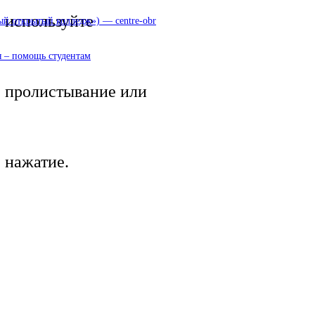
используйте
 открытый колледж») — centre-obr
 – помощь студентам
пролистывание или
нажатие.