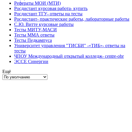
Рефераты МОИ (МТИ)
Росдистант курсовая работа- купить
Росдистант ТГУ- ответы на тесты
Росдистант- практические работы, лабораторные работы
С.Ю. Витте курсовые работы
Тесты МИТУ-МАСИ
Тесты ММА ответы
Тесты Педкампуса
Университет управления "ТИСБИ" -«ТИБ»- ответы на
тесты
ЧПОУ Международный открытый колледж- centre-obr
ЭССЕ Синергии
Ещё