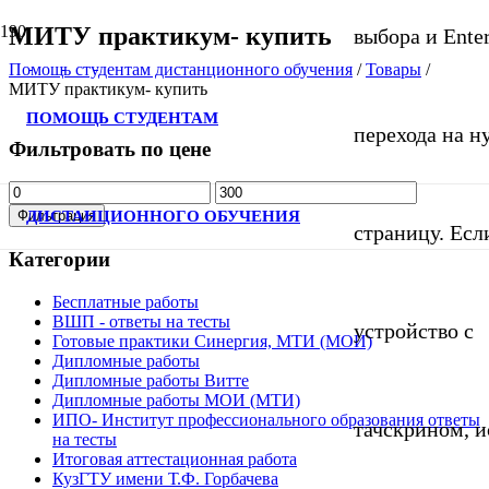
МИТУ практикум- купить
выбора и Ente
Помощь студентам дистанционного обучения
/
Товары
/
МИТУ практикум- купить
ПОМОЩЬ СТУДЕНТАМ
перехода на 
Фильтровать по цене
Минимальная
Максимальная
цена
цена
ДИСТАНЦИОННОГО ОБУЧЕНИЯ
Фильтрация
страницу. Если
Категории
Бесплатные работы
ВШП - ответы на тесты
устройство с
Готовые практики Синергия, МТИ (МОИ)
Дипломные работы
Дипломные работы Витте
Дипломные работы МОИ (МТИ)
ИПО- Институт профессионального образования ответы
тачскрином, и
на тесты
Итоговая аттестационная работа
КузГТУ имени Т.Ф. Горбачева