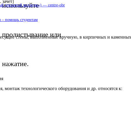
 зачет]
используйте
 открытый колледж») — centre-obr
 – помощь студентам
пролистывание или
есущие стены, выполненные вручную, в кирпичных и каменных 
нажатие.
ия
я, монтаж технологического оборудования и др. относятся к: