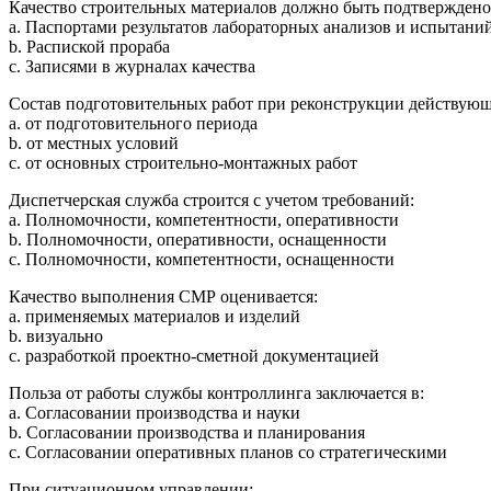
Качество строительных материалов должно быть подтверждено
a. Паспортами результатов лабораторных анализов и испытани
b. Распиской прораба
c. Записями в журналах качества
Состав подготовительных работ при реконструкции действующ
a. от подготовительного периода
b. от местных условий
c. от основных строительно-монтажных работ
Диспетчерская служба строится с учетом требований:
a. Полномочности, компетентности, оперативности
b. Полномочности, оперативности, оснащенности
c. Полномочности, компетентности, оснащенности
Качество выполнения СМР оценивается:
a. применяемых материалов и изделий
b. визуально
c. разработкой проектно-сметной документацией
Польза от работы службы контроллинга заключается в:
a. Согласовании производства и науки
b. Согласовании производства и планирования
c. Согласовании оперативных планов со стратегическими
При ситуационном управлении: