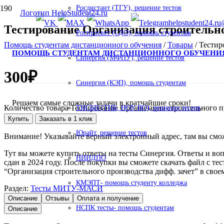
Росдистант (ТГУ), решение тестов
helpstudent24.ru
Тестирование Организация строительн
Роспросвет (СДО), помощь студентам
Помощь студентам дистанционного обучения
/
Товары
/
Тестир
ПОМОЩЬ СТУДЕНТАМ ДИСТАНЦИОННОГО ОБУЧЕНИ
Синергия (МФПУ), решение тестов
300
₽
Синергия (КЭП), помощь студентам
Решаем самые сложные задачи в кратчайшие сроки!
Количество товара Тестирование Организация строительного 
ТИСБИ (ТИБ, НОУ ВО), решение тестов
Купить
Заказать в 1 клик
Юрайт, решение тестов
Внимание! Указывайте верный электронный адрес, там вы смо
Тут вы можете купить ответы на тесты Синергия. Ответы и воп
НИИДПО
сдан в 2024 году. После покупки вы сможете скачать файл с 
“Организация строительного производства дифф. зачет” в свое
КМЭПТ- помощь студенту колледжа
Раздел:
Тесты МИТУ-МАСИ
Описание
Отзывы
Оплата и получение
НСПК тесты- помощь студентам
Описание