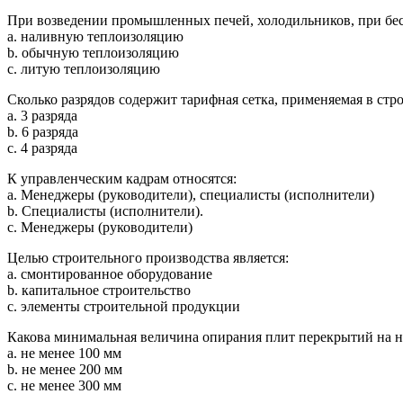
При возведении промышленных печей, холодильников, при бес
a. наливную теплоизоляцию
b. обычную теплоизоляцию
c. литую теплоизоляцию
Сколько разрядов содержит тарифная сетка, применяемая в стро
a. 3 разряда
b. 6 разряда
c. 4 разряда
К управленческим кадрам относятся:
a. Менеджеры (руководители), специалисты (исполнители)
b. Специалисты (исполнители).
c. Менеджеры (руководители)
Целью строительного производства является:
a. смонтированное оборудование
b. капитальное строительство
c. элементы строительной продукции
Какова минимальная величина опирания плит перекрытий на н
a. не менее 100 мм
b. не менее 200 мм
c. не менее 300 мм