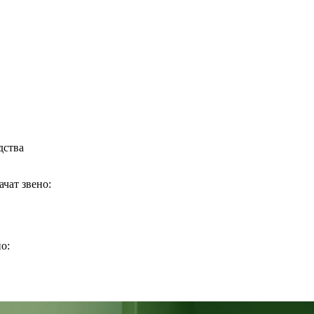
дства
ачат звено:
о: