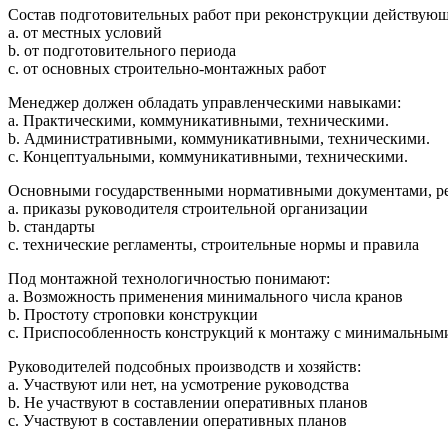
Состав подготовительных работ при реконструкции действующ
a. от местных условий
b. от подготовительного периода
c. от основных строительно-монтажных работ
Менеджер должен обладать управленческими навыками:
a. Практическими, коммуникативными, техническими.
b. Административными, коммуникативными, техническими.
c. Концептуальными, коммуникативными, техническими.
Основными государственными нормативными документами, ре
a. приказы руководителя строительной организации
b. стандарты
c. технические регламенты, строительные нормы и правила
Под монтажной технологичностью понимают:
a. Возможность применения минимального числа кранов
b. Простоту строповки конструкции
c. Приспособленность конструкций к монтажу с минимальными 
Руководителей подсобных производств и хозяйств:
a. Участвуют или нет, на усмотрение руководства
b. Не участвуют в составлении оперативных планов
c. Участвуют в составлении оперативных планов