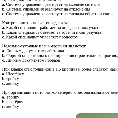
a. Система управления реагирует на входные сигналы
b. Система управления реагирует на отклонения
c. Система управления реагирует на сигналы обратной связи
Контроллинг позволяет определить:
a. Какой специалист работает на определенном участке
b. Какой специалист отвечает за тот или иной результат
c. Какой специалист управляет процессом
Недельно-суточные планы-графики являются:
a. Личным документом работника
b. Формой оперативного планирования строительного произво
c. Личным документом прораба
При кладке стен толщиной в 1,5 кирпича и более следуют, назн
a. Шестёрку
b. тройку
c. двойку
При организации поточно-конвейерного метода назначают звен
a. Тройку
b. шестёрку
c. двойку