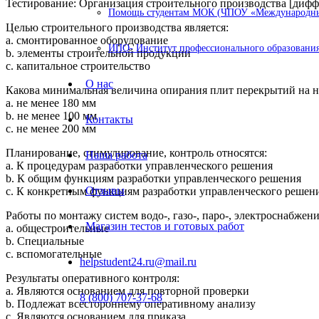
Тестирование: Организация строительного производства [дифф.
Помощь студентам МОК (ЧПОУ «Международный
Целью строительного производства является:
a. смонтированное оборудование
ИПО- Институт профессионального образования
b. элементы строительной продукции
c. капитальное строительство
О нас
Какова минимальная величина опирания плит перекрытий на н
a. не менее 180 мм
b. не менее 100 мм
Контакты
c. не менее 200 мм
Планирование, стимулирование, контроль относятся:
Наша работа
a. К процедурам разработки управленческого решения
b. К общим функциям разработки управленческого решения
Отзывы
c. К конкретным функциям разработки управленческого решен
Работы по монтажу систем водо-, газо-, паро-, электроснабжени
Магазин тестов и готовых работ
a. общестроительные
b. Специальные
c. вспомогательные
helpstudent24.ru@mail.ru
Результаты оперативного контроля:
a. Являются основанием для повторной проверки
8 (800) 707-37-68
b. Подлежат всестороннему оперативному анализу
c. Являются основанием для приказа