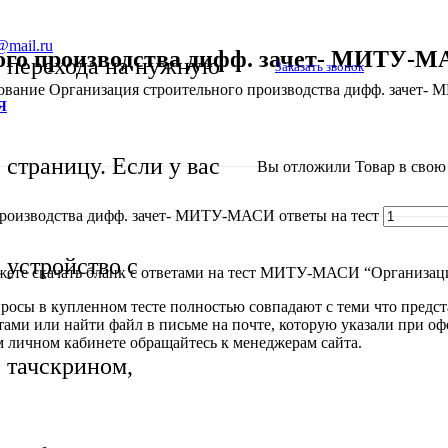
@mail.ru
ого производства дифф. зачет- МИТУ-МА
перехода на нужную
Заказать звонок
ование Организация строительного производства дифф. зачет- 
Я
страницу. Если у вас
Вы отложили
Товар
в свою 
производства дифф. зачет- МИТУ-МАСИ ответы на тест
устройство с
жете скачать бланк с ответами на тест МИТУ-МАСИ “Организаци
росы в купленном тесте полностью совпадают с теми что предст
тестами или найти файл в письме на почте, которую указали пр
м личном кабинете обращайтесь к менеджерам сайта.
тачскрином,