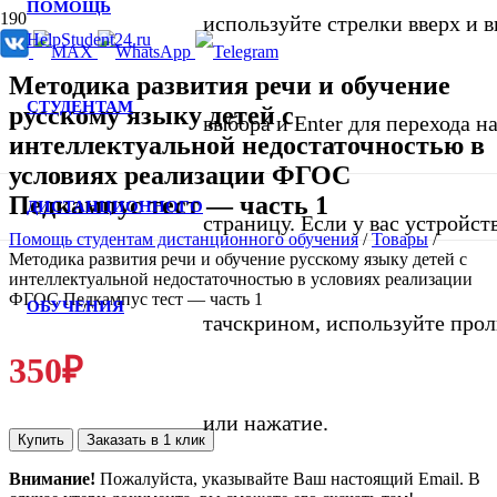
ПОМОЩЬ
используйте стрелки вверх и в
Методика развития речи и обучение
СТУДЕНТАМ
русскому языку детей с
выбора и Enter для перехода 
интеллектуальной недостаточностью в
условиях реализации ФГОС
Педкампус тест — часть 1
ДИСТАНЦИОННОГО
страницу. Если у вас устройст
Помощь студентам дистанционного обучения
/
Товары
/
Методика развития речи и обучение русскому языку детей с
интеллектуальной недостаточностью в условиях реализации
ФГОС Педкампус тест — часть 1
ОБУЧЕНИЯ
тачскрином, используйте про
350
₽
или нажатие.
Купить
Заказать в 1 клик
Внимание!
Пожалуйста, указывайте Ваш настоящий Email. В