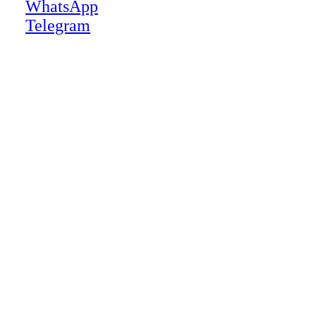
WhatsApp
Telegram
Close
this
module
НАША КОМПАНИЯ РАБОТАЕТ НА
РЕЗУЛЬТАТ, СВЯЖИТЕСЬ С НАМИ И
УБЕДИТЕСЬ САМИ
Для более оперативной связи
предлагаем вести общение по
WhatsApp
или
Telegram