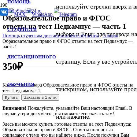
ПОМОЩЬ
используйте стрелки вверх и в
Образовательное право и ФГОС
ответы на тест Педкампус — часть 1
СТУДЕНТАМ
выбора и Enter для перехода 
Помощь студентам дистанционного обучения
/
Товары
/
Образовательное право и ФГОС ответы на тест Педкампус —
часть 1
ДИСТАНЦИОННОГО
страницу. Если у вас устройст
350
₽
ОБУЧЕНИЯ
Количество товара Образовательное право и ФГОС ответы на
тачскрином, используйте про
тест Педкампус
Купить
Заказать в 1 клик
Внимание!
Пожалуйста, указывайте Ваш настоящий Email. В
случае утери документа, вы сможете его скачать там!
или нажатие.
Здесь вы можете купить готовые ответы на тест Педкампуса:
Образовательное право и ФГОС. Ответы полностью
совпадают с теми что вы найдете ниже. После покупки Вам