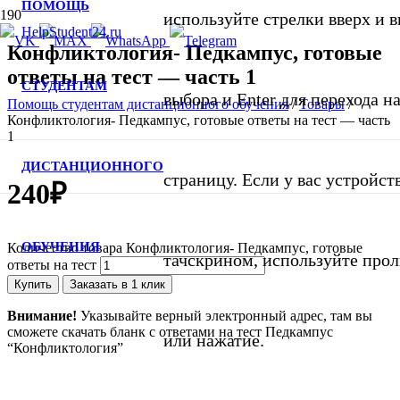
ПОМОЩЬ
используйте стрелки вверх и в
Конфликтология- Педкампус, готовые
ответы на тест — часть 1
СТУДЕНТАМ
выбора и Enter для перехода 
Помощь студентам дистанционного обучения
/
Товары
/
Конфликтология- Педкампус, готовые ответы на тест — часть
1
ДИСТАНЦИОННОГО
страницу. Если у вас устройст
240
₽
ОБУЧЕНИЯ
Количество товара Конфликтология- Педкампус, готовые
тачскрином, используйте про
ответы на тест
Купить
Заказать в 1 клик
Внимание!
Указывайте верный электронный адрес, там вы
сможете скачать бланк с ответами на тест Педкампус
или нажатие.
“Конфликтология”