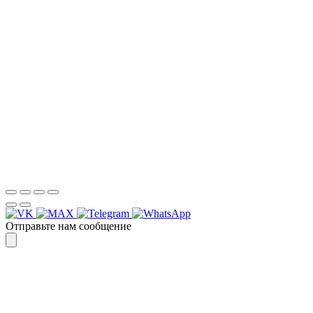
УБЕДИТЕСЬ САМИ
Для более оперативной связи
предлагаем вести общение по
WhatsApp
или
Telegram
Спасибо, я знаю!
Отправьте нам сообщение