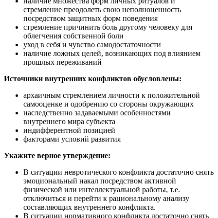
наличие множества форм личных ритуалов и
стремление преодолеть свою неполноценность
посредством защитных форм поведения
стремление причинить боль другому человеку для
облегчения собственной боли
уход в себя и чувство самодостаточности
наличие ложных целей, возникающих под влиянием
прошлых переживаний
Источники внутренних конфликтов обусловлены:
архаичным стремлением личности к положительной
самооценке и одобрению со стороны окружающих
наследственно задаваемыми особенностями
внутреннего мира субъекта
индифферентной позицией
факторами условий развития
Укажите верное утверждение:
В ситуации невротического конфликта достаточно снять
эмоциональный накал посредством активной
физической или интеллектуальной работы, т.е.
отключиться и перейти к рациональному анализу
составляющих внутреннего конфликта.
В ситуации нормативного конфликта достаточно снять