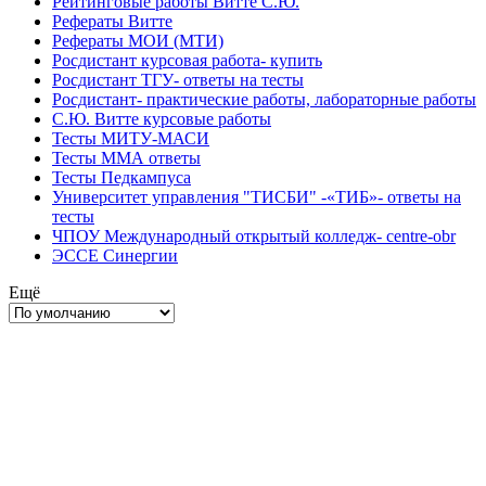
Рейтинговые работы Витте С.Ю.
Рефераты Витте
Рефераты МОИ (МТИ)
Росдистант курсовая работа- купить
Росдистант ТГУ- ответы на тесты
Росдистант- практические работы, лабораторные работы
С.Ю. Витте курсовые работы
Тесты МИТУ-МАСИ
Тесты ММА ответы
Тесты Педкампуса
Университет управления "ТИСБИ" -«ТИБ»- ответы на
тесты
ЧПОУ Международный открытый колледж- centre-obr
ЭССЕ Синергии
Ещё