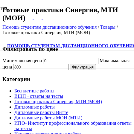
Готовые практики Синергия, МТИ
(МОИ)
Помощь студентам дистанционного обучения
/
Товары
/
Готовые практики Синергия, МТИ (МОИ)
ПОМОЩЬ СТУДЕНТАМ ДИСТАНЦИОННОГО ОБУЧЕНИ
Фильтровать по цене
Минимальная цена
Максимальная
цена
Фильтрация
Категории
Бесплатные работы
ВШП - ответы на тесты
Готовые практики Синергия, МТИ (МОИ)
Дипломные работы
Дипломные работы Витте
Дипломные работы МОИ (МТИ)
ИПО- Институт профессионального образования ответы
на тесты
Итоговая аттестационная работа