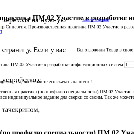
 практика ПМ.02 Участие в разработке 
перехода на нужную
Заказать звонок
стр Синергия. Производственная практика ПМ.02 Участие в раз
Я
страницу. Если у вас
Вы отложили
Товар
в свою 
актика ПМ.02 Участие в разработке информационных систем
устройство с
окумента, вы сможете его скачать на почте!
ственная практика (по профилю специальности) ПМ.02 Участие 
 все индивидуальное задание для сверки со своим. Так же можете
тачскрином,
 (по профилю специальности) ПМ.02 Уч