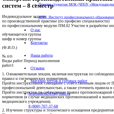
систем – 8 семестр
Помощь студентам МОК (ЧПОУ «Международный
Индивидуальное задание
ИПО- Институт профессионального образования
по производственной практике (по профилю специальности)
по профессиональному модулю ПМ.02 Участие в разработке и
О нас
обучающегося группы
шифр и номер группы
Контакты
(Ф.И.О.)
Наша работа
№ п/п
Виды работ Период выполнения
работ1
Отзывы
1. Ознакомительная лекция, включая инструктаж по соблюдени
правил и гигиенических нормативов.
Магазин тестов и готовых работ
Пройти инструктивное совещание с ответственным лицом от Пр
профессиональной деятельностью, а также уточнить правила в
Пройти инструктаж по соблюдению правил противопожарной бе
helpstudent24.ru@mail.ru
нормативов (в случае медицинских противопоказаний к выпо
медицинского учреждения).
8 (800) 707-37-68
2. Изучение структуры и технического оснащения предприятия 