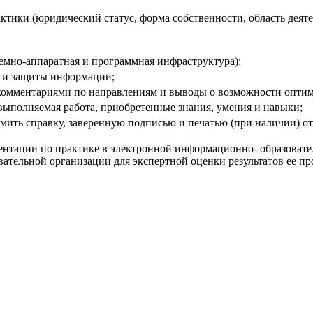
ктики (юридический статус, форма собственности, область деят
емно-аппаратная и программная инфраструктура);
 и защиты информации;
 комментариями по направлениям и выводы о возможности оптим
выполняемая работа, приобретенные знания, умения и навыки;
рмить справку, заверенную подписью и печатью (при наличии) о
нтации по практике в электронной информационно- образовате
овательной организации для экспертной оценки результатов ее п