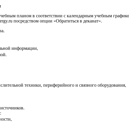
и
учебным планом в соответствии с календарным учебным графико
ergy.ru посредством опции «Обратиться в деканат».
ва.
льной информации,
ой.
слительной техники, периферийного и связного оборудования,
 источников.
:
ности,