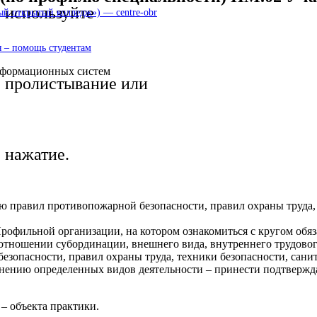
используйте
 открытый колледж») — centre-obr
 – помощь студентам
нформационных систем
пролистывание или
нажатие.
ю правил противопожарной безопасности, правил охраны труда,
офильной организации, на котором ознакомиться с кругом обяз
 отношении субординации, внешнего вида, внутреннего трудово
зопасности, правил охраны труда, техники безопасности, сани
лнению определенных видов деятельности – принести подтверж
– объекта практики.