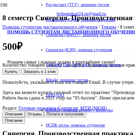
Росдистант (ТГУ), решение тестов
helpstudent24.ru@mail.ru
8 семестр Синергия. Производственная
Роспросвет (СДО), помощь студентам
Помощь студентам дистанционного обучения
/
Товары
/
8 семе
ПОМОЩЬ СТУДЕНТАМ ДИСТАНЦИОННОГО ОБУЧЕНИ
Синергия (МФПУ), решение тестов
500
₽
Синергия (КЭП), помощь студентам
Решаем самые сложные задачи в кратчайшие сроки!
Количество товара 8 семестр Синергия. Производственная пр
ТИСБИ (ТИБ, НОУ ВО), решение тестов
Купить
Заказать в 1 клик
Юрайт, решение тестов
Пожалуйста, указывайте Ваш настоящий Email. В случае утери д
Здесь вы можете купить готовый отчет по практике "Производ
НИИДПО
Работа была сдана в 2021 году на "95 баллов". Ниже прилагаем
Раздел:
Готовые практики Синергия, МТИ (МОИ)
КМЭПТ- помощь студенту колледжа
Описание
Отзывы
Оплата и получение
Описание
НСПК тесты- помощь студентам
Синергия. Производственная практика