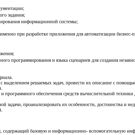
кументации;
ого задания;
онирования информационной системы;
именно при разработке приложения для автоматизации бизнес-п
ожения;
нного программирования и языка сценариев для создания незав
риала.
с выделением решаемых задач, провести их описание с помощью
и.
о и программного обеспечения средств вычислительной техники
й задачи, проанализировать их особенности, достоинства и нед
й.
nt, содержащий базовую и информационно- вспомогательную ин