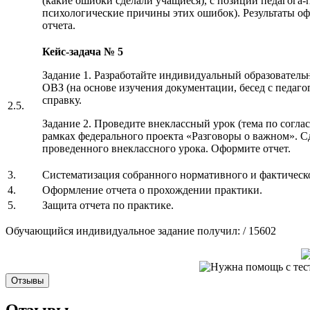
(какие ошибки сделали учащиеся), с позиции педагога-
психологические причины этих ошибок). Результаты оф
отчета.
Кейс-задача № 5
Задание 1. Разработайте индивидуальный образователь
ОВЗ (на основе изучения документации, бесед с педаг
справку.
2.5.
Задание 2. Проведите внеклассный урок (тема по соглас
рамках федерального проекта «Разговоры о важном». С
проведенного внеклассного урока. Оформите отчет.
3.
Систематизация собранного нормативного и фактическо
4.
Оформление отчета о прохождении практики.
5.
Защита отчета по практике.
Обучающийся индивидуальное задание получил: / 15602
Отзывы