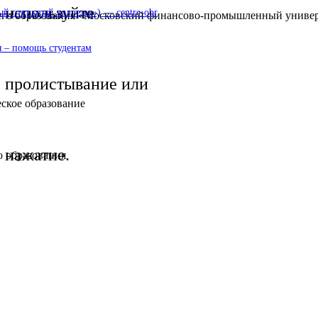
используйте
 открытый колледж») — centre-obr
шего образования «Московский финансово-промышленный униве
 – помощь студентам
пролистывание или
еское образование
нажатие.
о образования