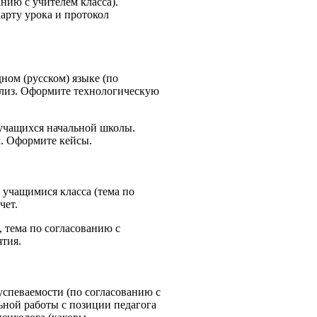
анию с учителем класса).
арту урока и протокол
ном (русском) языке (по
нализ. Оформите технологическую
я учащихся начальной школы.
м. Оформите кейсы.
с учащимися класса (тема по
чет.
, тема по согласованию с
ятия.
успеваемости (по согласованию с
ьной работы с позиции педагога