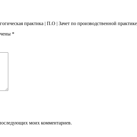
агогическая практика | П.О | Зачет по производственной практике
ечены
*
ля последующих моих комментариев.