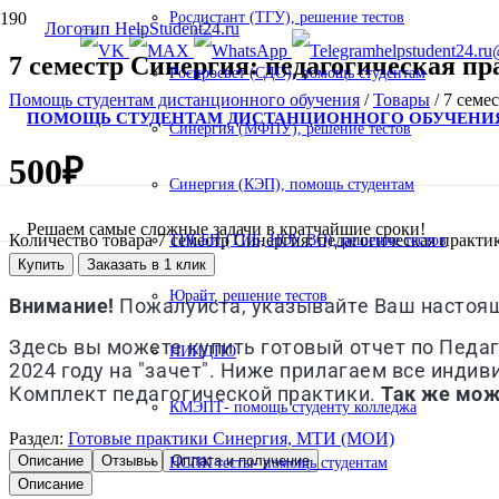
Росдистант (ТГУ), решение тестов
helpstudent24.ru
7 семестр Синергия: педагогическая пр
Роспросвет (СДО), помощь студентам
Помощь студентам дистанционного обучения
/
Товары
/
7 семе
ПОМОЩЬ СТУДЕНТАМ ДИСТАНЦИОННОГО ОБУЧЕНИ
Синергия (МФПУ), решение тестов
500
₽
Синергия (КЭП), помощь студентам
Решаем самые сложные задачи в кратчайшие сроки!
Количество товара 7 семестр Синергия: педагогическая практик
ТИСБИ (ТИБ, НОУ ВО), решение тестов
Купить
Заказать в 1 клик
Юрайт, решение тестов
Внимание!
Пожалуйста, указывайте Ваш настоящи
Здесь вы можете купить готовый отчет по Педаго
НИИДПО
2024 году на "зачет". Ниже прилагаем все индив
Комплект педагогической практики.
Так же може
КМЭПТ- помощь студенту колледжа
Раздел:
Готовые практики Синергия, МТИ (МОИ)
Описание
Отзывы
Оплата и получение
НСПК тесты- помощь студентам
Описание