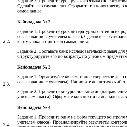
Задание 2. Проведите урок русского языка (по согласов
Сделайте его самоанализ. Оформите технологическую к
самоанализа.
Кейс-задача № 2
Задание 1. Проведите урок литературного чтения на род
согласованию с учителем класса). Сделайте его самоа
2.2.
карту урока и протокол самоанализа.
Задание 2. Составьте банк исследовательских задач дл
Структурируйте его по возрасту, по учебным предмета
Кейс-задача № 3
Задание 1. Организуйте коллективное творческое дело 
согласованию с учителем). Напишите аналитический от
2.3.
Задание 2. Проведите внеурочное занятие (направление
учителем класса). Оформите конспект и самоанализ зан
Кейс-задача № 4
Задание 1. Проведите одну из форм текущего контроля 
учителем класса). Проанализируйте результаты контрол
2.4.