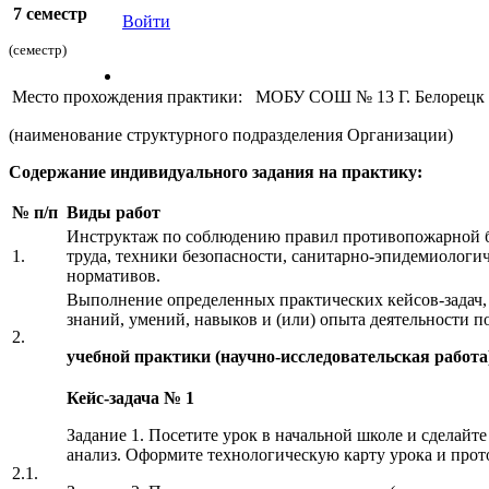
7 семестр
Войти
(семестр)
Место прохождения практики: МОБУ СОШ № 13 Г. Белорецк
(наименование структурного подразделения Организации)
Содержание индивидуального задания на практику:
№ п/п
Виды работ
Инструктаж по соблюдению правил противопожарной б
1.
труда, техники безопасности, санитарно-эпидемиологи
нормативов.
Выполнение определенных практических кейсов-задач,
знаний, умений, навыков и (или) опыта деятельности п
2.
учебной практики
(научно-исследовательская работа
Кейс-задача № 1
Задание 1. Посетите урок в начальной школе и сделайт
анализ. Оформите технологическую карту урока и прото
2.1.