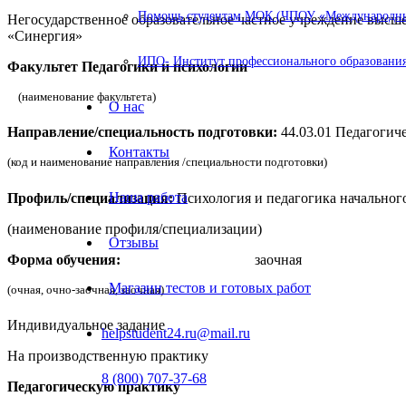
Помощь студентам МОК (ЧПОУ «Международный
Негосударственное образовательное частное учреждение выс
«Синергия»
ИПО- Институт профессионального образования
Факультет Педагогики и психологии
(наименование факультета)
О нас
Направление/специальность подготовки:
44.03.01 Педагогич
Контакты
(код и наименование направления /специальности подготовки)
Наша работа
Профиль/специализация:
Психология и педагогика начальног
(наименование профиля/специализации)
Отзывы
Форма обучения:
заочная
Магазин тестов и готовых работ
(очная, очно-заочная, заочная)
Индивидуальное задание
helpstudent24.ru@mail.ru
На производственную практику
8 (800) 707-37-68
Педагогическую практику