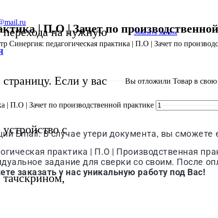
@mail.ru
актика | П.О | Зачет по производственно
перехода на нужную
Заказать звонок
стр Синергия: педагогическая практика | П.О | Зачет по произво
Я
страницу. Если у вас
Вы отложили
Товар
в свою 
а | П.О | Зачет по производственной практике
устройство с
й Email. В случае утери документа, вы сможете е
гическая практика | П.О | Производственная пра
идуальное задание для сверки со своим. После оп
те заказать у нас уникальную работу под Вас!
тачскрином,