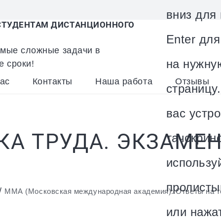
вниз для
ТУДЕНТАМ ДИСТАНЦИОННОГО
Enter дл
мые сложные задачи в
на нужну
е сроки!
ас
Контакты
Наша работа
Отзывы
страницу.
вас устро
КА ТРУДА. ЭКЗАМ
тачскрин
использу
пролисты
/
ММА (Московская международная академия): Ответы на 
или нажа