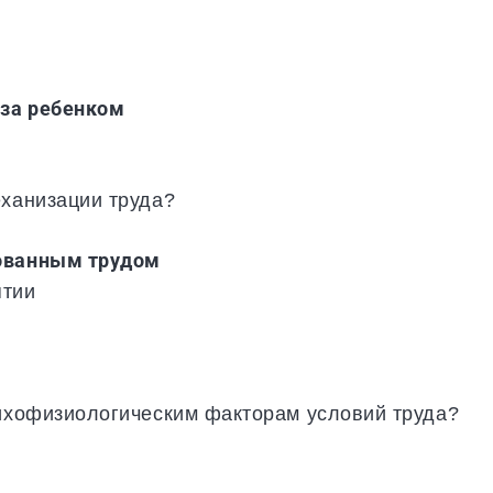
 за ребенком
еханизации труда?
рованным трудом
ятии
сихофизиологическим факторам условий труда?