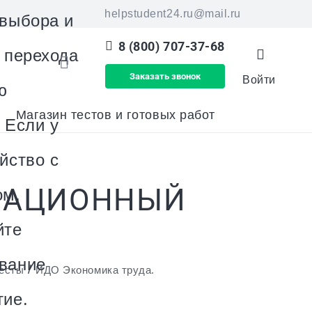
helpstudent24.ru@mail.ru
 выбора и
8 (800) 707-37-68
я перехода
Заказать звонок
Войти
ю
Магазин тестов и готовых работ
 Если у
йство с
ЕНАЦИОННЫЙ
ом,
йте
вание
/
тесты
ИДО Экономика труда.
тие.