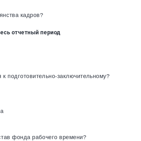
янства кадров?
весь отчетный период
я к подготовительно-заключительному?
та
остав фонда рабочего времени?