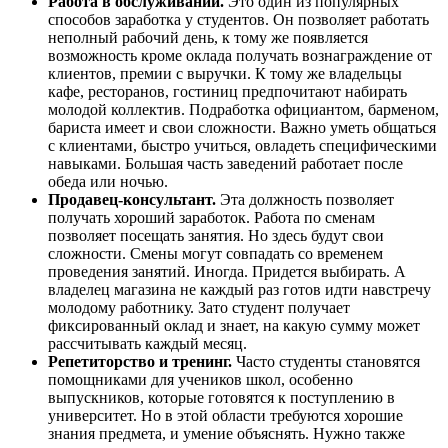
Работа в обслуживании.
Это один из популярных
способов заработка у студентов. Он позволяет работать
неполный рабочий день, к тому же появляется
возможность кроме оклада получать вознаграждение от
клиентов, премии с выручки. К тому же владельцы
кафе, ресторанов, гостиниц предпочитают набирать
молодой коллектив. Подработка официантом, барменом,
бариста имеет и свои сложности. Важно уметь общаться
с клиентами, быстро учиться, овладеть специфическими
навыками. Большая часть заведений работает после
обеда или ночью.
Продавец-консультант.
Эта должность позволяет
получать хороший заработок. Работа по сменам
позволяет посещать занятия. Но здесь будут свои
сложности. Смены могут совпадать со временем
проведения занятий. Иногда. Придется выбирать. А
владелец магазина не каждый раз готов идти навстречу
молодому работнику. Зато студент получает
фиксированный оклад и знает, на какую сумму может
рассчитывать каждый месяц.
Репетиторство и тренинг.
Часто студенты становятся
помощниками для учеников школ, особенно
выпускников, которые готовятся к поступлению в
университет. Но в этой области требуются хорошие
знания предмета, и умение объяснять. Нужно также