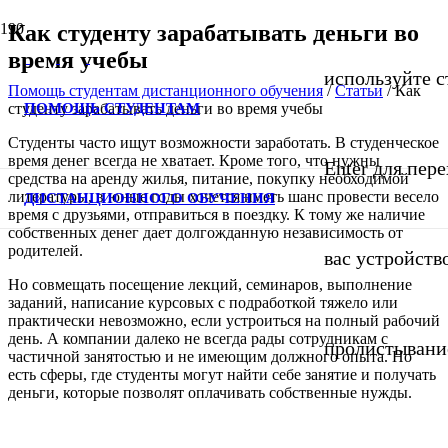
Как студенту зарабатывать деньги во
время учебы
используйте с
Помощь студентам дистанционного обучения
/
Статьи
/
Как
ПОМОЩЬ СТУДЕНТАМ
студенту зарабатывать деньги во время учебы
Студенты часто ищут возможности заработать. В студенческое
время денег всегда не хватает. Кроме того, что нужны
Enter для пер
средства на аренду жилья, питание, покупку необходимой
литературы, в юные годы хочется иметь шанс провести весело
ДИСТАНЦИОННОГО ОБУЧЕНИЯ
время с друзьями, отправиться в поездку. К тому же наличие
собственных денег дает долгожданную независимость от
родителей.
вас устройств
Но совмещать посещение лекций, семинаров, выполнение
заданий, написание курсовых с подработкой тяжело или
практически невозможно, если устроиться на полный рабочий
день. А компании далеко не всегда рады сотрудникам с
пролистывани
частичной занятостью и не имеющим должного опыта. Но
есть сферы, где студенты могут найти себе занятие и получать
деньги, которые позволят оплачивать собственные нужды.