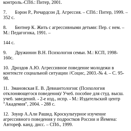
контроль.-СПб.: Питер, 2001.
7. Бэрон Р., Ричардсон Д. Агрессия. – СПб.: Питер, 1999. –
352 с.
8. Бютнер К. Жить с агрессивными детьми: Пер. с нем. –
М.: Педагогика, 1991. –
144 с.
9. Дружинин В.Н. Психология семьи. М.: КСП, 1998-
160с.
10. Дроздов А.Ю. Агрессивное поведение молодежи в
контексте социальной ситуации //Социс, 2003.-№ 4. – С. 95-
98.
11. Змановская Е. В. Девиантология: (Психология
отклоняющегося поведения)/ Учеб. пособие для студ. высш.
учеб. заведений. - 2-е изд., испр. - М.: Издательский центр
"Академия", 2004. - 288 с.
12. Зоуир А.Али Рашид. Кроскультурное изучение
агрессивного поведения у подростков России и Йемена:
Автореф. канд. дисс. – СПб., 1999.