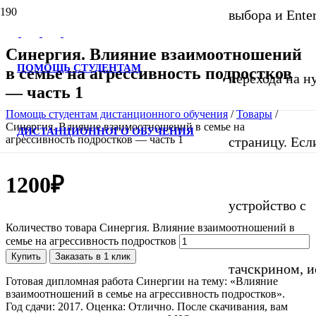
выбора и Ente
Синергия. Влияние взаимоотношений
ПОМОЩЬ СТУДЕНТАМ
в семье на агрессивность подростков
перехода на 
— часть 1
Помощь студентам дистанционного обучения
/
Товары
/
Синергия. Влияние взаимоотношений в семье на
ДИСТАНЦИОННОГО ОБУЧЕНИЯ
агрессивность подростков — часть 1
страницу. Если
1200
₽
устройство с
Количество товара Синергия. Влияние взаимоотношений в
семье на агрессивность подростков
Купить
Заказать в 1 клик
тачскрином, и
Готовая дипломная работа Синергии на тему: «Влияние
взаимоотношений в семье на агрессивность подростков».
Год сдачи: 2017. Оценка: Отлично. После скачивания, вам