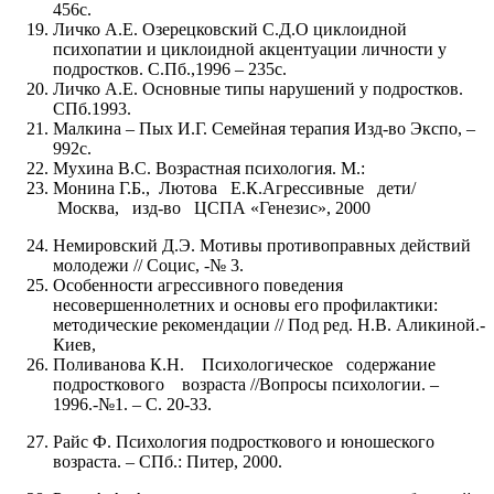
456с.
Личко А.Е. Озерецковский С.Д.О циклоидной
психопатии и циклоидной акцентуации личности у
подростков. С.Пб.,1996 – 235с.
Личко А.Е. Основные типы нарушений у подростков.
СПб.1993.
Малкина – Пых И.Г. Семейная терапия Изд-во Экспо, –
992с.
Мухина В.С. Возрастная психология. М.:
Монина Г.Б., Лютова Е.К.Агрессивные дети/
Москва, изд-во ЦСПА «Генезис», 2000
Немировский Д.Э. Мотивы противоправных действий
молодежи // Социс, -№ 3.
Особенности агрессивного поведения
несовершеннолетних и основы его профилактики:
методические рекомендации // Под ред. Н.В. Аликиной.-
Киев,
Поливанова К.Н. Психологическое содержание
подросткового возраста //Вопросы психологии. –
1996.-№1. – С. 20-33.
Райс Ф. Психология подросткового и юношеского
возраста. – СПб.: Питер, 2000.