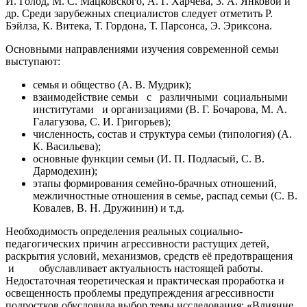
И. Голод, М. С. Мацковского, А. Г. Харчева, 3. А. Янковой и
др. Среди зарубежных специалистов следует отметить Р.
Бэйлза, К. Витека, Т. Гордона, Т. Парсонса, Э. Эриксона.
Основными направлениями изучения современной семьи
выступают:
семья и общество (А. В. Мудрик);
взаимодействие семьи с различными социальными
институтами и организациями (В. Г. Бочарова, М. А.
Галагузова, С. И. Григорьев);
численность, состав и структура семьи (типология) (А.
К. Васильева);
основные функции семьи (И. П. Подласый, С. В.
Дармодехин);
этапы формирования семейно-брачных отношений,
межличностные отношения в семье, распад семьи (С. В.
Ковалев, В. Н. Дружинин) и т.д.
Необходимость определения реальных социально-
педагогических причин агрессивности растущих детей,
раскрытия условий, механизмов, средств её предотвращения
и обуславливает актуальность настоящей работы.
Недостаточная теоретическая и практическая проработка и
освещенность проблемы предупреждения агрессивности
подростков обусловила выбор темы исследования: «Влияние