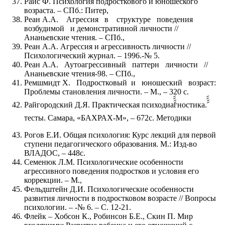
Райс Ф. Психология подросткового и юношеского
возраста. – СПб.: Питер,
Реан А.А. Агрессия в структуре поведения
возбудимой и демонстративной личности //
Ананьевские чтения. – СПб.,
Реан А.А. Агрессия и агрессивность личности //
Психологический журнал. – 1996.-№ 5.
Реан А.А. Аутоагрессивный паттерн личности //
Ананьевские чтения-98. – СПб.,
Ремшмидт Х. Подростковый и юношеский возраст:
Проблемы становления личности. – М., – 320 с.
Райгородский Д.Я. Практическая психодиаࣤࣤࣤࣤгностика.ࣤࣤࣤࣤ
тесты. Самара, «БАХРАХ-М», – 672с. Методики
Рогов Е.И. Общая психология: Курс лекций для первой
ступени педагогического образования. М.: Изд-во
ВЛАДОС, – 448с.
Семенюк Л.М. Психологические особенности
агрессивного поведения подростков и условия его
коррекции. – М.,
Фельдштейн Д.И. Психологические особенности
развития личности в подростковом возрасте // Вопросы
психологии. – -№ 6. – С. 12-21.
Флейк – Хобсон К., Робинсон Б.Е., Скин П. Мир