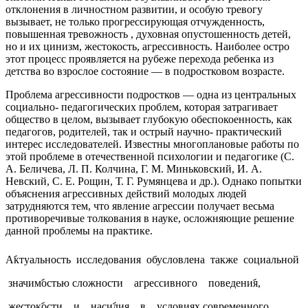
отклонения в личностном развитии, и особую тревогу
вызывает, не только прогрессирующая отчужденность,
повышенная тревожность , духовная опустошенность детей,
но и их цинизм, жестокость, агрессивность. Наиболее остро
этот процесс проявляется на рубеже перехода ребенка из
детства во взрослое состояние — в подростковом возрасте.
Проблема агрессивности подростков — одна из центральных
социально- педагогических проблем, которая затрагивает
общество в целом, вызывает глубокую обеспокоенность, как
педагогов, родителей, так и острый научно- практический
интерес исследователей. Известны многоплановые работы по
этой проблеме в отечественной психологии и педагогике (С.
А. Беличева, Л. П. Колчина, Г. М. Миньковский, И. А.
Невский, С. Е. Рощин, Т. Г. Румянцева и др.). Однако попытки
объяснения агрессивных действий молодых людей
затрудняются тем, что явление агрессии получает весьма
противоречивые толкования в науке, осложняющие решение
данной проблемы на практике.
Аࣤктуальность исследования обусловлена также социальной
значимࣤостью сложности агрессивного поведениࣤя,
жестокࣤости и насиࣤлия в условиях современного