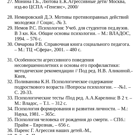
Монина Г.Б., Лютова Е.К.Агрессивные дети/ Москва,
изд-во ЦСПА «Генезис», 2000/
Немировский Д.Э. Мотивы противоправных действий
молодежи // Социс, -№ 3.
Немов Р.С. Психология: Учеб. для студентов пед.вузов.
В 3 кн. Кн. Общие основы психологии. – М.: ВЛАДОС,
1994. – 576 с.
Овчарова Р.В. Справочная книга социального педагога.
– М.: ТЦ «Сфера», 2001. – 480 с.
Особенности агрессивного поведения
несовершеннолетних и основы его профилактики:
методические рекомендации // Под ред. Н.В. Аликиной.-
Киев,
Поливанова К.Н. Психологическое содержание
подросткового возраста //Вопросы психологии. – -№1. –
С. 20-33.
Психологические тесты /Под ред. А.А.Карелина: В 2 т. –
М.: Владос, – Т.1. – 312 с.
Психология формирования и развития личности. – М.:
Наука, 1981. – 365с.
Психология человека от рождения до смерти. – СПб.:
Прайм – Еврознак, – 656 с.
Паренс Г. Агрессия наших детей.-М.,