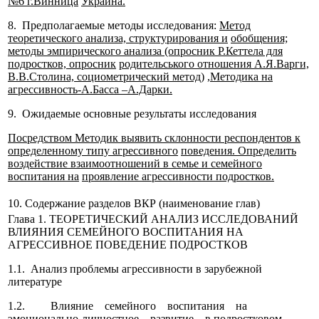
№6 г.Винница
Украина.
8. Предполагаемые методы исследования:
Метод
теоретического анализа, структурирования и
обобщения;
методы эмпирического анализа (опросник Р.Кеттела для
подростков, опросник
родительського отношения А.Я.Варги,
В.В.Столина, социометрический метод)
,
Методика на
агрессивность-А.Басса –А.Дарки.
9. Ожидаемые основные результаты исследования
Посредством Методик выявить склонности респондентов к
определенному типу агрессивного
поведения. Определить
воздействие взаимоотношений в семье и семейного
воспитания на
проявление агрессивности подростков.
10. Содержание разделов ВКР (наименование глав)
Глава 1. ТЕОРЕТИЧЕСКИЙ АНАЛИЗ ИССЛЕДОВАНИЙ
ВЛИЯНИЯ СЕМЕЙНОГО ВОСПИТАНИЯ НА
АГРЕССИВНОЕ ПОВЕДЕНИЕ ПОДРОСТКОВ
1.1. Анализ проблемы агрессивности в зарубежной
литературе
1.2. Влияние семейного воспитания на
эмоционально-личностное развитие в подростковом