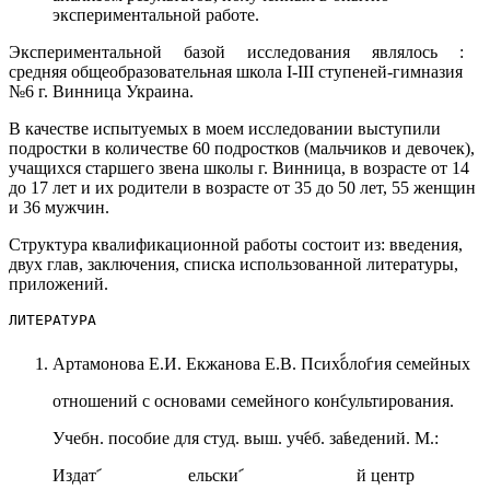
экспериментальной работе.
Экспериментальной базой исследования являлось :
средняя общеобразовательная школа I-III ступеней-гимназия
№6 г. Винница Украина.
В качестве испытуемых в моем исследовании выступили
подростки в количестве 60 подростков (мальчиков и девочек),
учащихся старшего звена школы г. Винница, в возрасте от 14
до 17 лет и их родители в возрасте от 35 до 50 лет, 55 женщин
и 36 мужчин.
Структура квалификационной работы состоит из: введения,
двух глав, заключения, списка использованной литературы,
приложений.
ЛИТЕРАТУРА
Артамонова Е.И. Екжанова Е.В. Психࣤࣤолоࣤгия семейных
отношений с основами семейного конࣤсультирования.
Учебн. пособие для студ. выш. учࣤеб. заࣤведений. М.:
Издатࣤ ельскиࣤ й центр