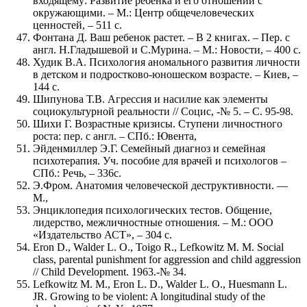
входящему: Развитие ребенка и его отношений с
окружающими. – М.: Центр общечеловеческих
ценностей, – 511 с.
Фонтана Д. Ваш ребенок растет. – В 2 книгах. – Пер. с
англ. Н.Гладышевой и С.Мурина. – М.: Новости, – 400 с.
Худик В.А. Психология аномального развития личности
в детском и подростково-юношеском возрасте. – Киев, –
144 с.
Шипунова Т.В. Агрессия и насилие как элементы
социокультурной реальности // Социс, -№ 5. – С. 95-98.
Шихи Г. Возрастные кризисы. Ступени личностного
роста: пер. с англ. – СПб.: Ювента,
Эйденмиллер Э.Г. Семейный диагноз и семейная
психотерапия. Уч. пособие для врачей и психологов –
СПб.: Речь, – 336с.
Э.Фром. Анатомия человеческой деструктивности. —
М.,
Энциклопедия психологических тестов. Общение,
лидерство, межличностные отношения. – М.: ООО
«Издательство АСТ», – 304 с.
Eron D., Walder L. O., Toigo R., Lefkowitz M. M. Social
class, parental punishment for aggression and child aggression
// Child Development. 1963.-№ 34.
Lefkowitz M. M., Eron L. D., Walder L. О., Huesmann L.
JR. Growing to be violent: A longitudinal study of the