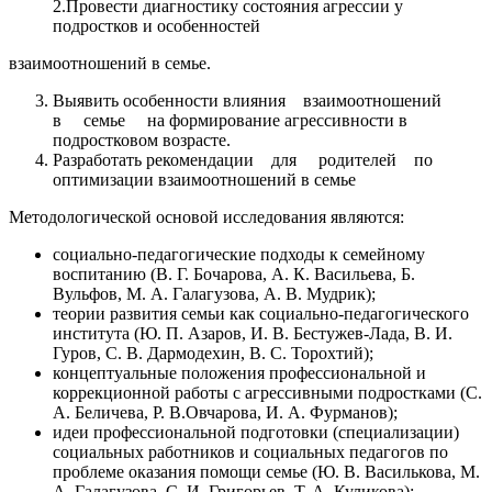
2.Провести диагностику состояния агрессии у
подростков и особенностей
взаимоотношений в семье.
Выявить особенности влияния взаимоотношений
в семье на формирование агрессивности в
подростковом возрасте.
Разработать рекомендации для родителей по
оптимизации взаимоотношений в семье
Методологической основой исследования являются:
социально-педагогические подходы к семейному
воспитанию (В. Г. Бочарова, А. К. Васильева, Б.
Вульфов, М. А. Галагузова, А. В. Мудрик);
теории развития семьи как социально-педагогического
института (Ю. П. Азаров, И. В. Бестужев-Лада, В. И.
Гуров, С. В. Дармодехин, В. С. Торохтий);
концептуальные положения профессиональной и
коррекционной работы с агрессивными подростками (С.
А. Беличева, Р. В.Овчарова, И. А. Фурманов);
идеи профессиональной подготовки (специализации)
социальных работников и социальных педагогов по
проблеме оказания помощи семье (Ю. В. Василькова, М.
А. Галагузова, С. И. Григорьев, Т. А. Куликова);