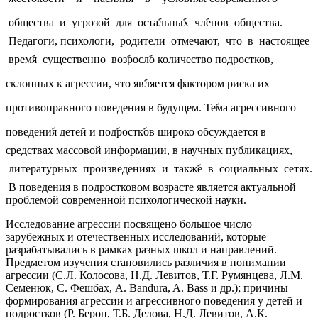
общества и угрозой для остаࣤльныࣤх члࣤенов общества.
Педагоги, психологи, родители отмечают, что в настоящее
времࣤя существенно возࣤрослࣤо количество подростков,
склонных к агрессии, что явࣤляется фактором риска их
противоправного поведения в будущем. Теࣤма агрессивного
поведениࣤя детей и подࣤросткࣤов широко обсуждается в
средствах массовой информации, в научных публикациях,
литературных произведениях и такжࣤе в социальных сетях.
В поведения в подростковом возрасте является актуальной
проблемой современной психологической науки.
Исследование агрессии посвящено большое число
зарубежных и отечественных исследований, которые
разрабатывались в рамках разных школ и направлений.
Предметом изучения становились различия в понимании
агрессии (С.Л. Колосова, Н.Д. Левитов, Т.Г. Румянцева, Л.М.
Семенюк, С. Фешбах, A. Bandura, A. Bass и др.); причины
формирования агрессии и агрессивного поведения у детей и
подростков (Р. Берон, Т.Б. Делова, Н.Д. Левитов, А.К.