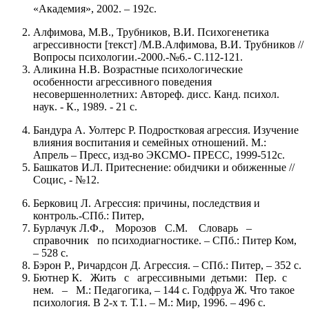
«Академия», 2002. – 192с.
Алфимова, М.В., Трубников, В.И. Психогенетика
агрессивности [текст] /М.В.Алфимова, В.И. Трубников //
Вопросы психологии.-2000.-№6.- С.112-121.
Аликина Н.В. Возрастные психологические
особенности агрессивного поведения
несовершеннолетних: Автореф. дисс. Канд. психол.
наук. - К., 1989. - 21 с.
Бандура А. Уолтерс Р. Подростковая агрессия. Изучение
влияния воспитания и семейных отношений. М.:
Апрель – Пресс, изд-во ЭКСМО- ПРЕСС, 1999-512с.
Башкатов И.Л. Притеснение: обидчики и обиженные //
Социс, - №12.
Берковиц Л. Агрессия: причины, последствия и
контроль.-СПб.: Питер,
Бурлачук Л.Ф., Морозов С.М. Словарь –
справочник по психодиагностике. – СПб.: Питер Ком,
– 528 с.
Бэрон Р., Ричардсон Д. Агрессия. – СПб.: Питер, – 352 с.
Бютнер К. Жить с агрессивными детьми: Пер. с
нем. – М.: Педагогика, – 144 с. Годфруа Ж. Что такое
психология. В 2-х т. Т.1. – М.: Мир, 1996. – 496 с.