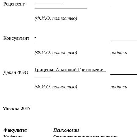
Рецензент
(Ф.И.О. полностью)
под
Консультант
(Ф.И.О. полностью)
подпись
Гриценко Анатолий Григорьевич
Дэкан ФЭО
(Ф.И.О. полностью)
подпись
Москва 2017
Факультет
Психологии
Кафедра
Организационная психология