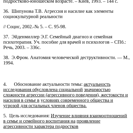
подростково-юношеском возрасте. – Киев, 1993. – 144 с.
36. Шипунова Т.В. Агрессия и насилие как элементы
социокультурной реальности
// Социс, 2002.-№ 5. – С. 95-98.
37. Эйденмиллер Э.Г. Семейный диагноз и семейная
психотерапия. Уч. пособие для врачей и психологов – СПб.:
Речь, 2003. – 336с.
38. Э.Фром. Анатомия человеческой деструктивности. — М.,
1994.
4. Обоснование актуальности темы:
актуальность
исследования обусловлена социальной
значимостью
сложности агрессии (агрессивного поведения), жестокости и
насилия в семье в
условиях современного общества и
угрозой для остальных членов общества.
5. Цель исследования:
Изучение влияния взаимоотношений
в семье и семейного воспитания на
проявление
агрессивности характера подростков