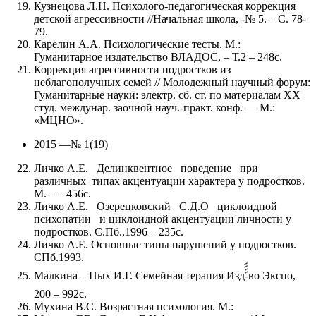
Кузнецова Л.Н. Психолого-педагогическая коррекция
детской агрессивности //Начальная школа, -№ 5. – С. 78-
79.
Карелин А.А. Психологические тесты. М.:
Гуманитарное издательство ВЛАДОС, – Т.2 – 248с.
Коррекция агрессивности подростков из
неблагополучных семей // Молодежный научный форум:
Гуманитарные науки: электр. сб. ст. по материалам XX
студ. междунар. заочной науч.-практ. конф. — М.:
«МЦНО».
2015 —№ 1(19)
Личко А.Е. Делинквентное поведение при
различных типах акцентуации характера у подростков.
М. – – 456с.
Личко А.Е. Озерецковский С.Д.О циклоидной
психопатии и циклоидной акцентуации личности у
подростков. С.Пб.,1996 – 235с.
Личко А.Е. Основные типы нарушений у подростков.
СПб.1993.
Малкина – Пых И.Г. Семейная терапия Издࣤࣤࣤࣤ-во Экспо,
200 – 992с.
Мухина В.С. Возрастная психология. М.: