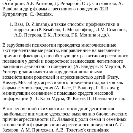
Осницкий, А.Р. Ратинов, Д. Ричарсон, О.Д. Ситковская, A.
Bandura и др.); формы агрессивного поведения (Е.В.
Куприянчук, С. Фешбах,
Bass, D. Zilmann), а также способы профилактики и
коррекции (Р. Кембелл, Г. Менденфилд, Л.М. Семенюк,
А.Б. Петрова, Е.К. Лютова, Г.Б. Монина и др.).
В зарубежной психологии проводятся многочисленные
экспериментальные работы, направленные на выявление
причин и факторов, способствующих развитию агрессивного
поведения у детей и подростков: взаимосвязи легитимного
насилия и девиантного поведения (А. Бандура, Р. Мертон, Р.
Уолтерс); зависимости между дисциплинарными
воздействиями родителей и агрессивностью детей (Perry,
Bussey, McCartny); агрессивного поведения подростков как
формы самоутверждения (А. Басс, Р. Вальтер, Р. Лазарус);
манипуляции сознанием с помощью средств массовой
информации (С.Г. Кара-Мурза, Ф. Клозе, П. Шампань) и т.д.
В отечественной психологии в последние десятилетия
наибольшее внимание уделялось: выявлению биологических
причин агрессивности (И. Лалаянц); роли семьи и семейных
отношений в формировании агрессивного поведения (А.И.
Захаров, А.М. Прихожан, А.В. Толстых); специфике