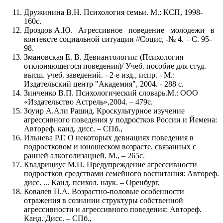
Дружинина В.Н. Психология семьи. М.: КСП, 1998-
160с.
Дроздов А.Ю. Агрессивное поведение молодежи в
контексте социальной ситуации //Социс, -№ 4. – С. 95-
98.
Змановская Е. В. Девиантология: (Психология
отклоняющегося поведения)/ Учеб. пособие для студ.
высш. учеб. заведений. - 2-е изд., испр. - М.:
Издательский центр "Академия", 2004. - 288 с.
Зинченко В.П. Психологический словарь.М.: ООО
«Издательство Астрель»,2004. – 479с.
Зоуир А.Али Рашид. Кроскультурное изучение
агрессивного поведения у подростков России и Йемена:
Автореф. канд. дисс. – СПб.,
Ильнева Р.Г. О некоторых девиациях поведения в
подростковом и юношеском возрасте, связанных с
ранней алкоголизацией. М., – 265с.
Квадрициус М.П. Предупреждение агрессивности
подростков средствами семейного воспитания: Автореф.
дисс. ... Канд. психол. наук. – Оренбург,
Ковалев П.А. Возрастно-половые особенности
отражения в сознании структуры собственной
агрессивности и агрессивного поведения: Автореф.
Канд. Дисс. – СПб.,