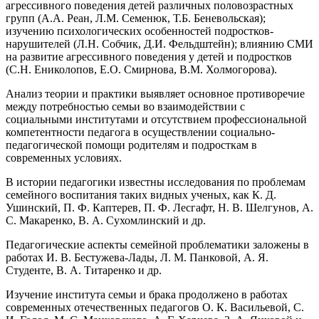
агрессивного поведения детей различных половозрастных
групп (А.А. Реан, Л.М. Семенюк, Т.Б. Беневольская);
изучению психологических особенностей подростков-
нарушителей (Л.Н. Собчик, Д.И. Фельдштейн); влиянию СМИ
на развитие агрессивного поведения у детей и подростков
(С.Н. Ениколопов, Е.О. Смирнова, В.М. Холмогорова).
Анализ теории и практики выявляет основное противоречие
между потребностью семьи во взаимодействии с
социальными институтами и отсутствием профессиональной
компетентности педагога в осуществлении социально-
педагогической помощи родителям и подросткам в
современных условиях.
В истории педагогики известны исследования по проблемам
семейного воспитания таких видных ученых, как К. Д.
Ушинский, П. Ф. Каптерев, П. Ф. Лесгафт, Н. В. Шелгунов, А.
С. Макаренко, В. А. Сухомлинский и др.
Педагогические аспекты семейной проблематики заложены в
работах И. В. Бестужева-Лады, Л. М. Панковой, А. Я.
Студенте, В. А. Титаренко и др.
Изучение института семьи и брака продолжено в работах
современных отечественных педагогов О. К. Васильевой, С.