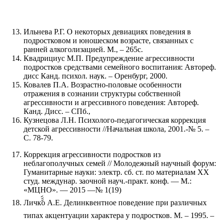
Ильнева Р.Г. О некоторых девиациях поведения в
подростковом и юношеском возрасте, связанных с
ранней алкоголизацией. М., – 265с.
Квадрициус М.П. Предупреждение агрессивности
подростков средствами семейного воспитания: Автореф.
дисс Канд. психол. наук. – Оренбург, 2000.
Ковалев П.А. Возрастно-половые особенности
отражения в сознании структуры собственной
агрессивности и агрессивного поведения: Автореф.
Канд. Дисс. – СПб.,
Кузнецова Л.Н. Психолого-педагогическая коррекция
детской агрессивности //Начальная школа, 2001.-№ 5. –
С. 78-79.
Коррекция агрессивности подростков из
неблагополучных семей // Молодежный научный форум:
Гуманитарные науки: электр. сб. ст. по материалам XX
студ. междунар. заочной науч.-практ. конф. — М.:
«МЦНО». — 2015 —№ 1(19)
Личкࣤࣤࣤо А.Е. Делинквентное поведение при различных
типах акцентуации характера у подростков. М. – 1995. –