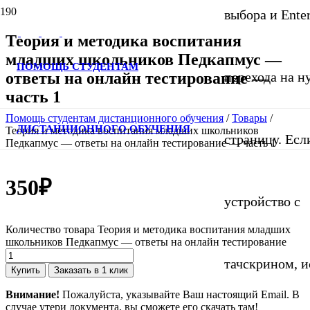
выбора и Ente
Теория и методика воспитания
младших школьников Педкапмус —
ПОМОЩЬ СТУДЕНТАМ
ответы на онлайн тестирование —
перехода на 
часть 1
Помощь студентам дистанционного обучения
/
Товары
/
ДИСТАНЦИОННОГО ОБУЧЕНИЯ
Теория и методика воспитания младших школьников
страницу. Если
Педкапмус — ответы на онлайн тестирование — часть 1
350
₽
устройство с
Количество товара Теория и методика воспитания младших
школьников Педкапмус — ответы на онлайн тестирование
тачскрином, и
Купить
Заказать в 1 клик
Внимание!
Пожалуйста, указывайте Ваш настоящий Email. В
случае утери документа, вы сможете его скачать там!