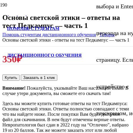
выбора и Ente
Основы светской этики – ответы на
тест Педкампус — часть 1
ПОМОЩЬ СТУДЕНТАМ
перехода на 
Помощь студентам дистанционного обучения
/
Товары
/
Основы светской этики - ответы на тест Педкампус — часть 1
ДИСТАНЦИОННОГО ОБУЧЕНИЯ
350
₽
страницу. Если
Купить
Заказать в 1 клик
устройство с
Внимание!
Пожалуйста, указывайте Ваш настоящий Email. В
случае утери документа, вы сможете его скачать там!
Здесь вы можете купить готовые ответы на тест Педкампуса:
Основы светской этики. Ответы полностью совпадают с теми
тачскрином, и
что вы найдете ниже. После покупки Вам будет доступен
файл для скачивания. В нем будут отмечены верные ответы.
Невропатология был сдан в 2022 году на “Отлично”, набрано
19 из 20 баллов. Так же можете заказать этот или любой