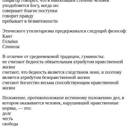
Пифагор говорил, что в наибольшей степени человек
уподобляется Богу, когда он:
совершает благие поступки
говорит правду
пребывает в безмятежности
Этического утилитаризма придерживался следущий философ:
Кант
Гольбах
Спиноза
В отличие от средневековой традиции, гуманисты:
не считают бедность обязательным атрибутом нравственной
жизни
считают, что бедность является следствием лени, и поэтому
является атрибутом безнравственной жизни
считают богатство весьма способствующим нравственной
жизни
Положение, противоположное истинному положению дел, в
котором оказывается человек, нарушивший нравственные
нормы, — это:
долг
честь
свобода