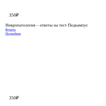
350
₽
Невропатология – ответы на тест Педкампус
Купить
Подробнее
350
₽