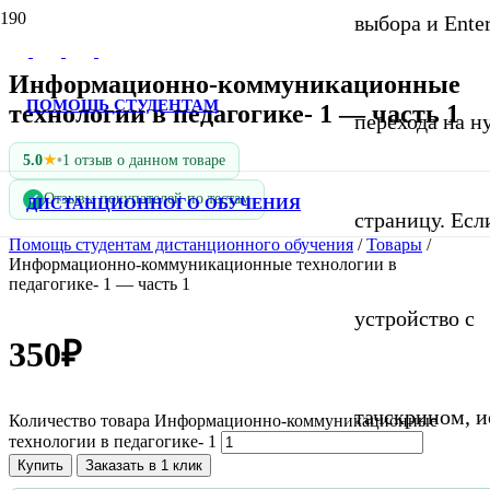
выбора и Ente
Информационно-коммуникационные
ПОМОЩЬ СТУДЕНТАМ
технологии в педагогике- 1 — часть 1
перехода на 
★
5.0
•
1 отзыв о данном товаре
Отзывы покупателей по тестам
✓
ДИСТАНЦИОННОГО ОБУЧЕНИЯ
страницу. Если
Помощь студентам дистанционного обучения
/
Товары
/
Информационно-коммуникационные технологии в
педагогике- 1 — часть 1
устройство с
350
₽
тачскрином, и
Количество товара Информационно-коммуникационные
технологии в педагогике- 1
Купить
Заказать в 1 клик