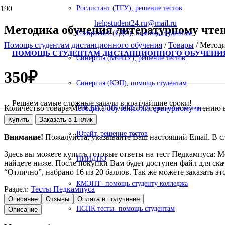
Росдистант (ТГУ), решение тестов
helpstudent24.ru@mail.ru
Методика обучения литературному чте
Роспросвет (СДО), помощь студентам
Помощь студентам дистанционного обучения
/
Товары
/
Методи
ПОМОЩЬ СТУДЕНТАМ ДИСТАНЦИОННОГО ОБУЧЕНИ
Синергия (МФПУ), решение тестов
350
₽
Синергия (КЭП), помощь студентам
Решаем самые сложные задачи в кратчайшие сроки!
Количество товара Методика обучения литературному чтению
ТИСБИ (ТИБ, НОУ ВО), решение тестов
Купить
Заказать в 1 клик
Юрайт, решение тестов
Внимание!
Пожалуйста, указывайте Ваш настоящий Email. В сл
Здесь вы можете купить готовые ответы на тест Педкампуса:
НИИДПО
найдете ниже. После покупки Вам будет доступен файл для ска
“Отлично”, набрано 16 из 20 баллов. Так же можете заказать 
КМЭПТ- помощь студенту колледжа
Раздел:
Тесты Педкампуса
Описание
Отзывы
Оплата и получение
НСПК тесты- помощь студентам
Описание