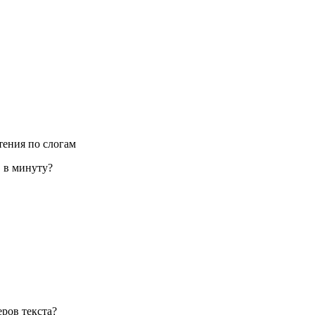
тения по слогам
в в минуту?
еров текста?