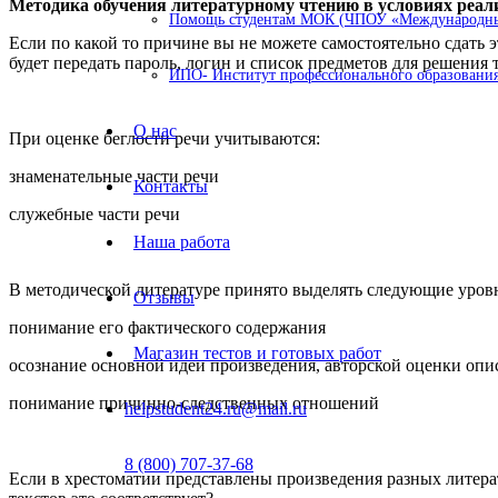
Методика обучения литературному чтению в условиях реа
Помощь студентам МОК (ЧПОУ «Международный
Если по какой то причине вы не можете самостоятельно сдать 
будет передать пароль, логин и список предметов для решения т
ИПО- Институт профессионального образования
О нас
При оценке беглости речи учитываются:
знаменательные части речи
Контакты
служебные части речи
Наша работа
В методической литературе принято выделять следующие уро
Отзывы
понимание его фактического содержания
Магазин тестов и готовых работ
осознание основной идеи произведения, авторской оценки оп
понимание причинно-следственных отношений
helpstudent24.ru@mail.ru
8 (800) 707-37-68
Если в хрестоматии представлены произведения разных литерат