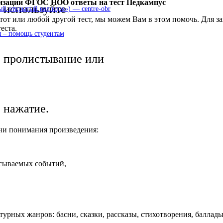
лизации ФГОС НОО ответы на тест Педкампус
используйте
 открытый колледж») — centre-obr
этот или любой другой тест, мы можем Вам в этом помочь. Для 
еста.
 – помощь студентам
пролистывание или
нажатие.
вни понимания произведения:
исываемых событий,
урных жанров: басни, сказки, рассказы, стихотворения, баллады