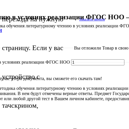
нию в условиях реализации ФГОС НОО —
перехода на нужную
Заказать звонок
ка обучения литературному чтению в условиях реализации ФГ
Я
страницу. Если у вас
Вы отложили
Товар
в свою 
 в условиях реализации ФГОС НОО
устройство с
учае утери документа, вы сможете его скачать там!
 Методика обучения литературному чтению в условиях реализац
чивания. В нем будут отмечены верные ответы. Предмет Государс
этот или любой другой тест в Вашем личном кабинете, предостав
тачскрином,