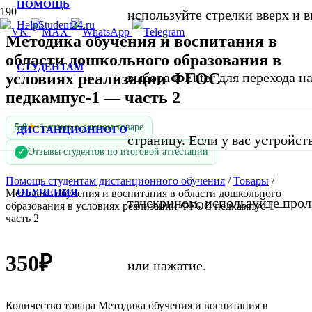
ПОМОЩЬ
используйте стрелки вверх и в
Методика обучения и воспитания в
области дошкольного образования в
СТУДЕНТАМ
условиях реализации ФГОС
выбора и Enter для перехода 
педкампус-1 — часть 2
★
5.0
•
1 отзыв о данном товаре
ДИСТАНЦИОННОГО
страницу. Если у вас устройст
Отзывы студентов по итоговой аттестации
✓
Помощь студентам дистанционного обучения
/
Товары
/
ОБУЧЕНИЯ
Методика обучения и воспитания в области дошкольного
тачскрином, используйте про
образования в условиях реализации ФГОС педкампус-1 —
часть 2
350
₽
или нажатие.
Количество товара Методика обучения и воспитания в