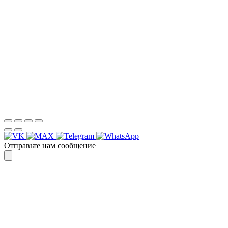
Для более оперативной связи
предлагаем вести общение по
WhatsApp
или
Telegram
Спасибо, я знаю!
Отправьте нам сообщение