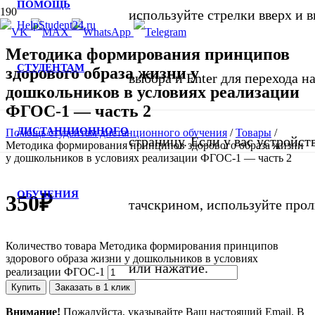
ПОМОЩЬ
используйте стрелки вверх и в
Методика формирования принципов
СТУДЕНТАМ
здорового образа жизни у
выбора и Enter для перехода 
дошкольников в условиях реализации
ФГОС-1 — часть 2
ДИСТАНЦИОННОГО
Помощь студентам дистанционного обучения
/
Товары
/
страницу. Если у вас устройст
Методика формирования принципов здорового образа жизни
у дошкольников в условиях реализации ФГОС-1 — часть 2
ОБУЧЕНИЯ
350
₽
тачскрином, используйте про
Количество товара Методика формирования принципов
здорового образа жизни у дошкольников в условиях
или нажатие.
реализации ФГОС-1
Купить
Заказать в 1 клик
Внимание!
Пожалуйста, указывайте Ваш настоящий Email. В