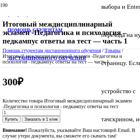
выбора и Ente
Итоговый междисциплинарный
ПОМОЩЬ СТУДЕНТАМ
экзамен -Педагогика и психология –
перехода на 
педкампус ответы на тест — часть 1
Помощь студентам дистанционного обучения
/
Товары
/
Итоговый междисциплинарный экзамен -Педагогика и
ДИСТАНЦИОННОГО ОБУЧЕНИЯ
психология - педкампус ответы на тест — часть 1
страницу. Если
300
₽
устройство с
Количество товара Итоговый междисциплинарный экзамен
-Педагогика и психология - педкампус ответы на тест
тачскрином, и
Купить
Заказать в 1 клик
Внимание!
Пожалуйста, указывайте Ваш настоящий Email. В
случае утери документа, вы сможете его скачать там!