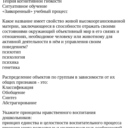
Теория когнитивной гибкости
Ситуативное обучение
«Заякоренный» учебный процесс
Какое название имеет свойство живой высокоорганизованной
материи, заключающееся в способности отражать своими
состояниями окружающий объективный мир в его связях и
отношениях, необходимое человеку или животному для
активной деятельности в нём и управления своим
поведением?
психотип
психология
психика
генетика
Распределение объектов по группам в зависимости от их
общих признаков - это:
Классификация
Обобщение
Синтез
Абстрагирование
Укажите принципы нравственного воспитания
дошкольников:
принцип единства и целостности воспитательного процесса
принцип учета возрастных и индивидуальных особенностей