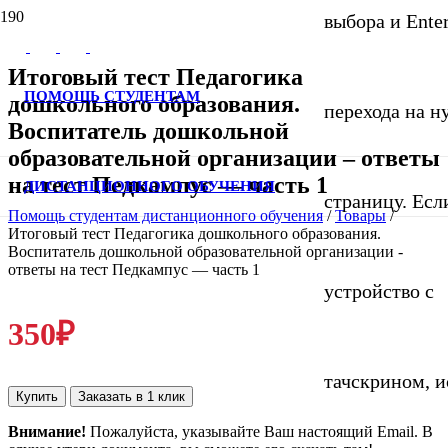
выбора и Ente
Итоговый тест Педагогика
ПОМОЩЬ СТУДЕНТАМ
дошкольного образования.
перехода на 
Воспитатель дошкольной
образовательной организации – ответы
на тест Педкампус — часть 1
ДИСТАНЦИОННОГО ОБУЧЕНИЯ
страницу. Если
Помощь студентам дистанционного обучения
/
Товары
/
Итоговый тест Педагогика дошкольного образования.
Воспитатель дошкольной образовательной организации -
ответы на тест Педкампус — часть 1
устройство с
350
₽
тачскрином, и
Купить
Заказать в 1 клик
Внимание!
Пожалуйста, указывайте Ваш настоящий Email. В