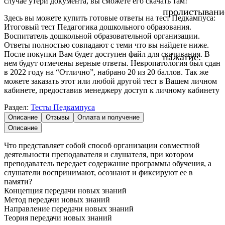
случае утери документа, вы сможете его скачать там!
пролистывани
Здесь вы можете купить готовые ответы на тест Педкампуса:
Итоговый тест Педагогика дошкольного образования.
Воспитатель дошкольной образовательной организации.
Ответы полностью совпадают с теми что вы найдете ниже.
После покупки Вам будет доступен файл для скачивания. В
нажатие.
нем будут отмечены верные ответы. Невропатология был сдан
в 2022 году на “Отлично”, набрано 20 из 20 баллов. Так же
можете заказать этот или любой другой тест в Вашем личном
кабинете, предоставив менеджеру доступ к личному кабинету
Раздел:
Тесты Педкампуса
Описание
Отзывы
Оплата и получение
Описание
Что представляет собой способ организации совместной
деятельности преподавателя и слушателя, при котором
преподаватель передает содержание программы обучения, а
слушатели воспринимают, осознают и фиксируют ее в
памяти?
Концепция передачи новых знаний
Метод передачи новых знаний
Направление передачи новых знаний
Теория передачи новых знаний