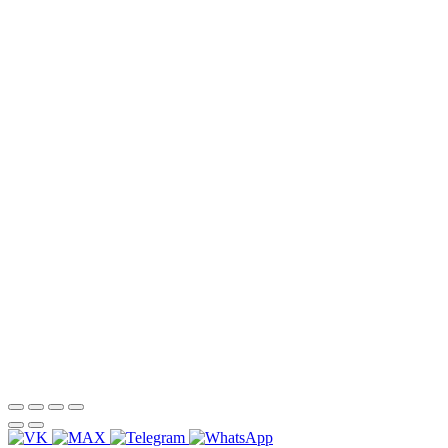
НАША КОМПАНИЯ РАБОТАЕТ НА
РЕЗУЛЬТАТ, СВЯЖИТЕСЬ С НАМИ И
УБЕДИТЕСЬ САМИ
Для более оперативной связи
предлагаем вести общение по
WhatsApp
или
Telegram
Спасибо, я знаю!