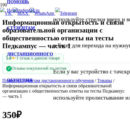
ПОМОЩЬ
используйте стрелки вверх и в
Информационная открытость и связи
СТУДЕНТАМ
образовательной организации с
общественностью ответы на тесты
Педкампус — часть 1
и Enter для перехода на нужну
ДИСТАНЦИОННОГО
★
5.0
•
1 отзыв о данном товаре
Отзывы покупателей по тестам
✓
Если у вас устройство с тачск
ОБУЧЕНИЯ
Помощь студентам дистанционного обучения
/
Товары
/
Информационная открытость и связи образовательной
организации с общественностью ответы на тесты Педкампус
— часть 1
используйте пролистывание и
350
₽