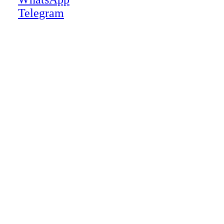
Telegram
Close
this
module
НАША КОМПАНИЯ РАБОТАЕТ НА
РЕЗУЛЬТАТ, СВЯЖИТЕСЬ С НАМИ И
УБЕДИТЕСЬ САМИ
Для более оперативной связи
предлагаем вести общение по
WhatsApp
или
Telegram