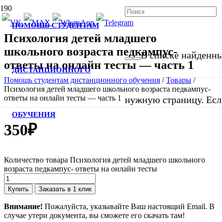
ПОМОЩЬ СТУДЕНТАМ
Психология детей младшего
школьного возраста педкампус-
В списке найденных
ответы на онлайн тесты — часть 1
ДИСТАНЦИОННОГО
Помощь студентам дистанционного обучения
/
Товары
/
Психология детей младшего школьного возраста педкампус-
ответы на онлайн тесты — часть 1
нужную страницу. Если
ОБУЧЕНИЯ
350
₽
Количество товара Психология детей младшего школьного
возраста педкампус- ответы на онлайн тесты
Купить
Заказать в 1 клик
Внимание!
Пожалуйста, указывайте Ваш настоящий Email. В
случае утери документа, вы сможете его скачать там!