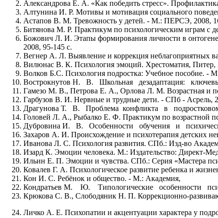
Александрова Е. А. «Как победить стресс». Профилактика
Алтунина И. Р. Мотивы и мотивация социального поведен
Астапов В. М. Тревожность у детей. - М.: ПЕРСЭ, 2008, 1
Битянова М. Р. Практикум по психологическим играм с дет
Божович Л. И. Этапы формирования личности в онтогенез
2008, 95-145 с.
Вегнер А. Л. Выявление и коррекция неблагоприятных вар
Вилюнас В. К. Психология эмоций. Хрестоматия, Питер, 2
Волков Б.С. Психология подростка: Учебное пособие. - М.
Вострокнутов Н. В. Школьная дезадаптация: ключевые 
Гамезо М. В., Петрова Е. А., Орлова Л. М. Возрастная и п
Гарбузов В. И. Нервные и трудные дети. - СПб - Асрель, 2
Драгунова Т. В. Проблема конфликта в подростковом во
Головей Л. А., Рыбалко Е. Ф. Практикум по возрастной пси
Дубровина И. В. Особенности обучения и психического
Захаров А. И. Происхождение и психотерапия детских нев
Иванова Л. С. Психология развития. СПб.: Изд-во Академи
Изард К. Эмоции человека. М.: Издательство: Директ-Меди
Ильин Е. П. Эмоции и чувства. СПб.: Серия «Мастера пси
Ковалев Г. А. Психологическое развитие ребенка и жизнен
Кон И. С. Ребёнок и общество. - М.: Академия,
Кондратьев М. Ю. Типологические особенности психосо
Крюкова С. В., Слободяник Н. П. Коррекционно-развиваю
Личко А. Е. Психопатии и акцентуации характера у подрост