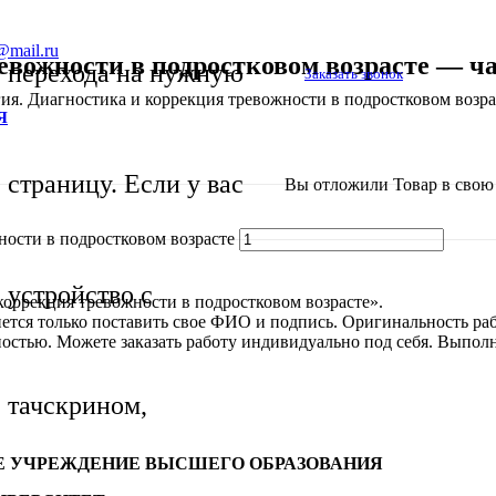
@mail.ru
евожности в подростковом возрасте — ча
перехода на нужную
Заказать звонок
ия. Диагностика и коррекция тревожности в подростковом возра
Я
страницу. Если у вас
Вы отложили
Товар
в свою 
ности в подростковом возрасте
устройство с
коррекция тревожности в подростковом возрасте».
анется только поставить свое ФИО и подпись. Оригинальность р
тью. Можете заказать работу индивидуально под себя. Выполня
тачскрином,
Е УЧРЕЖДЕНИЕ ВЫСШЕГО ОБРАЗОВАНИЯ