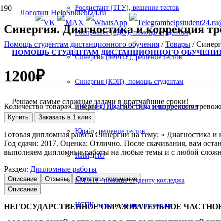
Росдистант (ТГУ), решение тестов
helpstudent24.ru
Синергия. Диагностика и коррекция тр
Роспросвет (СДО), помощь студентам
Помощь студентам дистанционного обучения
/
Товары
/
Синерг
ПОМОЩЬ СТУДЕНТАМ ДИСТАНЦИОННОГО ОБУЧЕНИ
Синергия (МФПУ), решение тестов
1200
₽
Синергия (КЭП), помощь студентам
Решаем самые сложные задачи в кратчайшие сроки!
Количество товара Синергия. Диагностика и коррекция тревож
ТИСБИ (ТИБ, НОУ ВО), решение тестов
Купить
Заказать в 1 клик
Юрайт, решение тестов
Готовая дипломная работа Синергии на тему: « Диагностика и 
Год сдачи: 2017. Оценка: Отлично. После скачивания, вам ост
выполняем дипломные работы на любые темы и с любой сложнос
НИИДПО
Раздел:
Дипломные работы
Описание
Отзывы
Оплата и получение
КМЭПТ- помощь студенту колледжа
Описание
НСПК тесты- помощь студентам
НЕГОСУДАРСТВЕННОЕ ОБРАЗОВАТЕЛЬНОЕ ЧАСТНО