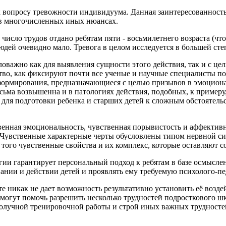
 вопросу тревожности индивидуума. Данная заинтересованность о
и в многочисленных иных нюансах.
сло трудов отдано ребятам пяти - восьмилетнего возраста (что
дей очевидно мало. Тревога в целом исследуется в большей степ
ловажно как для выявления сущности этого действия, так и с 
во, как фиксируют почти все ученые и научные специалисты по 
формирования, предназначающиеся с целью призывов в эмоциона
сьма возвышенна и в патологиях действия, подобных, к примеру
для подготовки ребенка и старших детей к сложным обстоятельс
нная эмоциональность, чувственная порывистость и аффективно
. Чувственные характерные черты обусловлены типом нервной с
ме того чувственные свойства и их комплекс, которые оставляют 
гии гарантирует персональный подход к ребятам в базе осмысле
ании и действии детей и проявлять ему требуемую психолого-п
е никак не дает возможность результативно установить её воз
и могут помочь разрешить несколько трудностей подросткового ш
получной тренировочной работы и строй иных важных трудностей