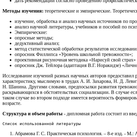
дать рекомендации согласно проведению профилактичес
Методы изучения:
теоретические и эмпирические. Теоретичес
изучение, обработка и анализ научных источников по пр
анализ научной литературы, учебников и пособий по пси
Эмпирические:
опросные методы;
дедуктивный анализ;
метод статистической обработки результатов исследовани
опросник Филлипса «Уровень школьной тревожности»;
проективная рисуночная методика «Нарисуй свой страх» 
опросник Дж. Тейлора (адаптация В.Г. Норакидзе) «Личн
Исследование изучений разных научных авторов предоставил 
характеристику, мыслимую в трудах А. И. Захарова, Н. Д. Леви
Н. Шанина. Другими словами, предпосылки развития тревожнос
раскрывающихся в обстоятельствах социализации. В случае ес
таком случае во втором подходе имеется вероятность формир
возрасте.
Структура и объем работы
- дипломная работа состоит из вве
Список использованной литературы
Абрамова Г. С. Практическая психология. – 8-е изд. - М.: 