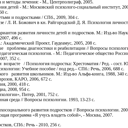
 и методы лечения: - М., Центрполиграф, 2005.
ия детей - М.: Московский психолого-социальный институт, 2005
60 с.
ьми и подростками / СПб., 2009, 304 с.
е / Л. И. Божович в кн. Райгородский Д. Я. Психология личност
иантов развития личности детей и подростков. М.: Изд-во Наука,
007, 496 с.
: Академический Проект, Гаудеамус, 2005, 208 с.
проблемы диагностики и реабилитации // Вопросы психологии.
едагогическая психология. - М.: Педагогическое общество России,
007, 352 с.
зрасте / Психология подростка: Хрестоматия / Ред. - сост. Ю.
хологии: Учебное пособие / под ред.– СПб.: Речь, 2006, 688 с.
 развития школьников. М.: Изд-во Альфа-книга, 1988, 340 с
розов, КАРО, 2006, 672 с.
я, 2000, 418 с.
а, 2008, 954 с.
хологии», Питер, 2001, 752 с.
ная среда // Вопросы психологии. 1993, 13-23 с.
циального развития подростков // Вопросы психологии. 2007,
щая программа «Я учусь владеть собой», - Москва, 2007.
ков, СПб.: Речь - 2010, 256 с.