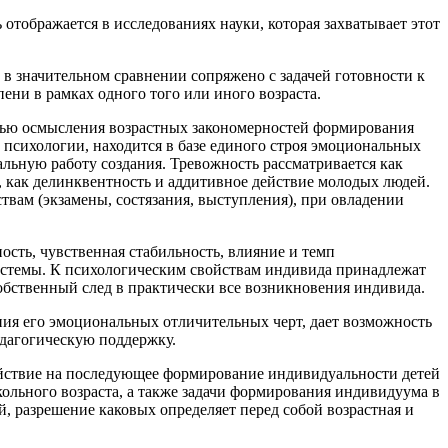
тображается в исследованиях науки, которая захватывает этот
 в значительном сравнении сопряжено с задачей готовности к
ени в рамках одного того или иного возраста.
целью осмысления возрастных закономерностей формирования
психологии, находится в базе единого строя эмоциональных
льную работу создания. Тревожность рассматривается как
, как делинквентность и аддитивное действие молодых людей.
твам (экзамены, состязания, выступления), при овладении
сть, чувственная стабильность, влияние и темп
истемы. К психологическим свойствам индивида принадлежат
собственный след в практически все возникновения индивида.
ния его эмоциональных отличительных черт, дает возможность
едагогическую поддержку.
действие на последующее формирование индивидуальности детей
кольного возраста, а также задачи формирования индивидуума в
, разрешение каковых определяет перед собой возрастная и