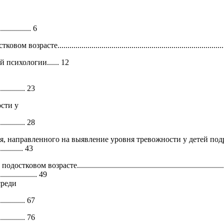
................ 6
...................................................................................
психологии...... 12
в
............ 23
сти у
............. 28
я, направленного на выявление уровня тревожности у детей под
............. 43
..................................................................................
.............. 49
среди
............. 67
............. 76