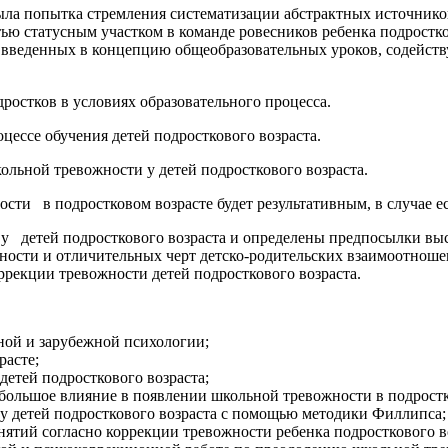
была попытка стремления систематизации абстрактных источнико
ю статусным участком в команде ровесников ребенка подростко
введенных в концепцию общеобразовательных уроков, содейст
ростков в условиях образовательного процесса.
цессе обучения детей подросткового возраста.
ной тревожности у детей подросткового возраста.
 подростковом возрасте будет результативным, в случае ес
детей подросткового возраста и определены предпосылки выс
жности и отличительных черт детско-родительских взаимоотноше
екции тревожности детей подросткового возраста.
ной и зарубежной психологии;
расте;
детей подросткового возраста;
большое влияние в появлении школьной тревожности в подростк
 у детей подросткового возраста с помощью методики Филлипса;
тий согласно коррекции тревожности ребенка подросткового во