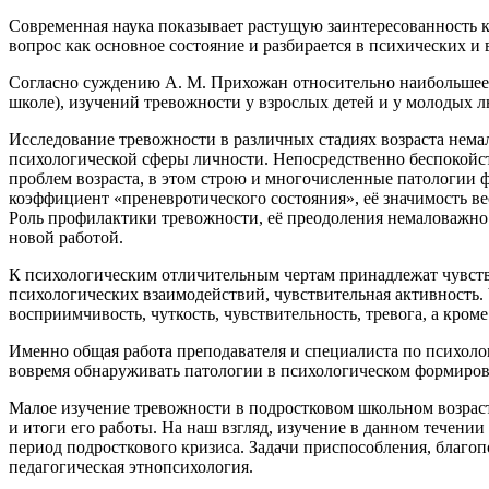
Современная наука показывает растущую заинтересованность к
вопрос как основное состояние и разбирается в психических 
Согласно суждению А. М. Прихожан относительно наибольшее чи
школе), изучений тревожности у взрослых детей и у молодых лю
Исследование тревожности в различных стадиях возраста нема
психологической сферы личности. Непосредственно беспокойст
проблем возраста, в этом строю и многочисленные патологии 
коэффициент «преневротического состояния», её значимость ве
Роль профилактики тревожности, её преодоления немаловажно 
новой работой.
К психологическим отличительным чертам принадлежат чувстве
психологических взаимодействий, чувствительная активность
восприимчивость, чуткость, чувствительность, тревога, а кро
Именно общая работа преподавателя и специалиста по психоло
вовремя обнаруживать патологии в психологическом формиров
Малое изучение тревожности в подростковом школьном возраст
и итоги его работы. На наш взгляд, изучение в данном течени
период подросткового кризиса. Задачи приспособления, благо
педагогическая этнопсихология.