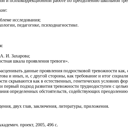
кой и психокоррекционной работе по преодолению школьной тре
кие:
облеме исследования;
хологии, педагогике, психодиагностике.
я:
А. И. Захарова;
остная шкала проявления тревоги».
расценивать данные проявления подростковой тревожности как,
това и иных, и, с другой стороны, как требование и итог социал
ти скрываются как в естественных, генетических условиях фор
ли первый подход развития тревожности труднодоступен с целью
ования определенных обстоятельств, содействующих преодолени
дения, двух глав, заключения, литературы, приложения.
Академич. проект, 2005, 496 с.