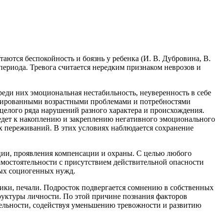
ются беспокойность и боязнь у ребенка (И. В. Дубровина, В.
 периода. Тревога считается нередким признаком неврозов и
еди них эмоциональная нестабильность, неуверенность в себе
стрированными возрастными проблемами и потребностями
 целого ряда нарушений разного характера и происхождения.
едет к накоплению и закреплению негативного эмоционального
х переживаний. В этих условиях наблюдается сохранение
ии, проявления компенсации и охраны. С целью любого
амостоятельности с присутствием действительной опасности
ных социогенных нужд.
ники, печали. Подросток подвергается сомнению в собственных
руктуры личности. По этой причине познания факторов
ельности, содействуя уменьшению тревожности и развитию