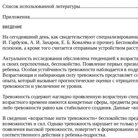
Список использованной литературы..................................................
Приложения.......................................................................................
ВВЕДЕНИЕ
На сегодняшний день, как свидетельствуют специализированны
И. Гарбузов, А. И. Захаров, Е. Б. Ковалёва и прочие). Беспок
психозов, а кроме того считается отправным устройством расс
Актуальность исследования обусловлена тенденцией к возраст
и своих перспективах, беспокойство. Появление первых приз
ребенка. Особая устойчивость тревожности наблюдается в подр
Возрастающая и набирающая силу тревожность представляет с
опыта, который вызывает прогностические оценки с отрицател
тревожности и увеличение ее уровня.
Тревожность содержит наглядно проявленную возрастную спец
возрастного времени имеются конкретные сферы, предметы реа
либо тревожности равно как стабильного создания. Данные «в
В сведении «возрастные нити тревожности» беспокойство пред
возможностях и сил. Однако тревожность нарушает не только 
появления высокой тревожности, повергнет к формированию 
соответственного действия у ребенка-подростка.