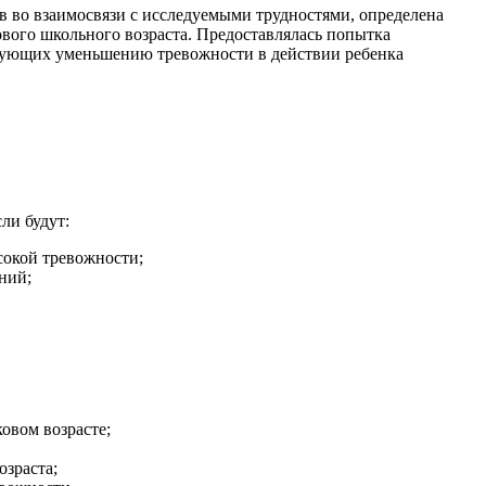
в во взаимосвязи с исследуемыми трудностями, определена
вого школьного возраста. Предоставлялась попытка
вующих уменьшению тревожности в действии ребенка
ли будут:
окой тревожности;
ний;
овом возрасте;
зраста;