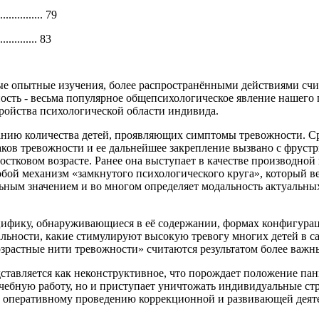
............ 79
.............. 83
е опытные изучения, более распространёнными действиями счита
ойность - весьма популярное общепсихологическое явление нашего
тройства психологической области индивида.
анию количества детей, проявляющих симптомы тревожности. Ср
наков тревожности и ее дальнейшее закрепление вызвано с фру
остковом возрасте. Ранее она выступает в качестве производной
обой механизм «замкнутого психологического круга», который в
ьным значением и во многом определяет модальность актуальны
ифику, обнаруживающиеся в её содержании, формах конфигурац
льности, какие стимулируют высокую тревогу многих детей в с
озрастные нити тревожности» считаются результатом более важ
ставляется как неконструктивное, что порождает положение па
учебную работу, но и приступает уничтожать индивидуальные ст
и оперативному проведению коррекционной и развивающей деят