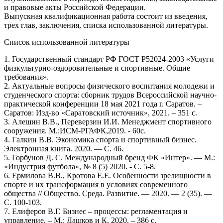
и правовые акты Российской Федерации.
Выпускная квалификационная работа состоит из введения,
трех глав, заключения, списка использованной литературы.
Список использованной литературы
1. Государственный стандарт РФ ГОСТ Р52024-2003 «Услуги
физкультурно-оздоровительные и спортивные. Общие
требования».
2. Актуальные вопросы физического воспитания молодежи и
студенческого спорта: сборник трудов Всероссийской научно-
практической конференции 18 мая 2021 года г. Саратов. –
Саратов: Изд-во «Саратовский источник», 2021. – 351 с.
3. Алешин В.В., Переверзин И.И. Менеджмент спортивного
сооружения. М.:ИСМ-РГАФК,2019. - 60с.
4. Галкин В.В. Экономика спорта и спортивный бизнес.
Электронная книга. 2020. — C. 46.
5. Горбунов Д. С. Международный бренд ФК «Интер». — М.:
«Индустрия футбола», № 8 (5) 2020. - С. 5-8.
6. Ермилова В.В., Кротова Е.Е. Особенности зрелищности в
спорте и их трансформация в условиях современного
общества // Общество. Среда. Развитие. — 2020. — 2 (35). —
С. 100-103.
7. Елиферов В.Г. Бизнес – процессы: регламентация и
управление. – М.: Дашков и К, 2020. – 386 с.