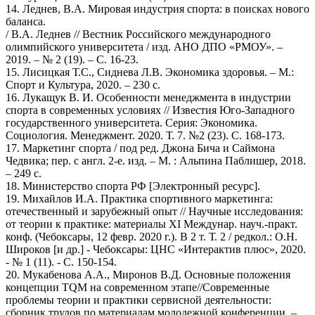
14. Леднев, В.А. Мировая индустрия спорта: в поисках нового
баланса.
/ В.А. Леднев // Вестник Российского международного
олимпийского университета / изд. АНО ДПО «РМОУ». –
2019. – № 2 (19). – С. 16-23.
15. Лисицкая Т.С., Сиднева Л.В. Экономика здоровья. – М.:
Спорт и Культура, 2020. – 230 с.
16. Лукащук В. И. Особенности менеджмента в индустрии
спорта в современных условиях // Известия Юго-Западного
государственного университета. Серия: Экономика.
Социология. Менеджмент. 2020. Т. 7. №2 (23). С. 168-173.
17. Маркетинг спорта / под ред. Джона Бича и Саймона
Чедвика; пер. с англ. 2-е. изд. – М. : Альпина Паблишер, 2018.
– 249 с.
18. Министерство спорта РФ [Электронный ресурс].
19. Михайлов И.А. Практика спортивного маркетинга:
отечественный и зарубежный опыт // Научные исследования:
от теории к практике: материалы XI Междунар. науч.-практ.
конф. (Чебоксары, 12 февр. 2020 г.). В 2 т. Т. 2 / редкол.: О.Н.
Широков [и др.] - Чебоксары: ЦНС «Интерактив плюс», 2020.
- № 1 (11). - С. 150-154.
20. Мукабенова А.А., Миронов В.Д. Основные положения
концепции TQM на современном этапе//Современные
проблемы теории и практики сервисной деятельности:
сборник трудов по материалам молодежной конференции. –