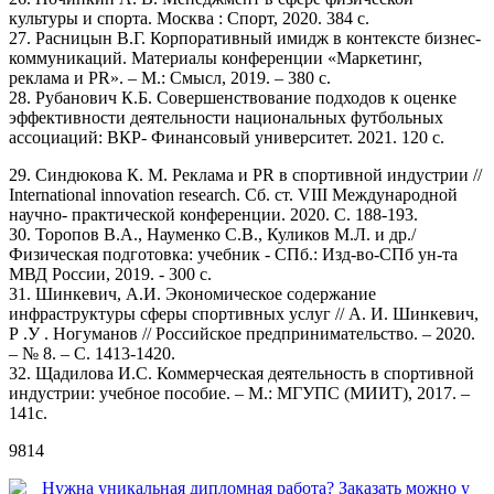
культуры и спорта. Мocква : Спорт, 2020. 384 с.
27. Расницын В.Г. Корпоративный имидж в контексте бизнес-
коммуникаций. Материалы конференции «Маркетинг,
реклама и PR». – М.: Смысл, 2019. – 380 с.
28. Рубанович К.Б. Совершенствование подходов к оценке
эффективности деятельности национальных футбольных
ассоциаций: ВКР- Финансовый университет. 2021. 120 с.
29. Синдюкова К. М. Реклама и PR в спортивной индустрии //
International innovation research. Сб. ст. VIII Международной
научно- практической конференции. 2020. С. 188-193.
30. Торопов В.А., Науменко С.В., Куликов М.Л. и др./
Физическая подготовка: учебник - СПб.: Изд-во-СПб ун-та
МВД России, 2019. - 300 с.
31. Шинкевич, А.И. Экономическое содержание
инфраструктуры сферы спортивных услуг // А. И. Шинкевич,
Р .У . Ногуманов // Российское предпринимательство. – 2020.
– № 8. – С. 1413-1420.
32. Щадилова И.С. Коммерческая деятельность в спортивной
индустрии: учебное пособие. – М.: МГУПС (МИИТ), 2017. –
141с.
9814