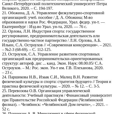
Санкт-Петербургский политехнический университет Петра
Великого, 2020. – С. 194-197.
21. Обожина, Д. А. Управление физкультурно-спортивной
организацией: учеб. пособие / Д. А. Обожина; М-во
образования и науки Рос. Федерации, Урал. федер. ун-т. —
Екатеринбург : Изд-во Урал. ун-та, 2020. — 76 с.
22. Орлова, Л.Н. Индустрия спорта: государственное
регулирование, предпринимательская деятельность или
государственно-частное партнерство / Л.Н. Орлова, А.Б.
Ильин, С.А. Остроухов // «Современная конкуренция». – 2021.
– №2-3 (68-69). – С. 112-125.
23. Остроухов, С.А. Управление развитием спортивных
организаций как предпринимательски-ориентированных
структур: автореф. дис ... канд. Экон. Наук: 08.00.05/ С.А.
Остроухов. – М.: Рос. экон. Ун-т им. Г.В. Плеханова, 2020.
– 23 с.
24. Паршикова Н.В., Изаак С.И., Малиц В.Н. Развитие
физической культуры и спорта: стратегия будущего // Теория и
практика физической культуры. – 2020. – № 12. – С. 3-5.
25. Перевозова О.В. Организация управленческой
деятельности: Учебный практикум / Финансовый университет
при Правительстве Российской Федерации (Челябинский
филиал). – Челябинск: «Челябинский Дом печати», – 2021. –
52 с.
26. Починкин А. В. Менеджмент в сфере физической