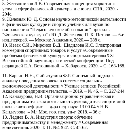
8. Жестянников Л.В. Современная концепция маркетинга
услуг в сфере физической культуры и спорта. СПб., 2020. -
204с.
9. Железняк Ю. Д. Основы научно-методической деятельности
в физической культуре и спорте: учебник для вузов по
направлению "Педагогическое образование" профиль
"Физическая культура" / Ю. Д. Железняк, П. К. Петров. — 6-е
изд.,перераб. — Москва: Академия, 2020.— 288 c.
10. Изаак С.И., Миронов В.Д., Щадилова И.С. Электронная
коммерция спортивных товаров и услуг //Современные
проблемы физической культуры и спорта:материалыXXI
Всероссийской научно-практической конференции. Под
редакцией Е.А. Ветошкиной. – Хабаровск, 2020. – С. 163-168.
11. Каргин Н.Н., Сибгатулина Ф.Р. Системный подход к
анализу поведения человека в системе социально-
экономической деятельности // Ученые записки Российской
Академии предпринимательства. – 2019. – № 46. – С. 227-244.
12. Кандаурова, Н.В. Организационно-управленческая и
предпринимательская деятельность руководителя спортивной
школы: автореф. дис … д-ра пед. наук: 13.00.04 // Н.В.
Кандаурова. – М.: Мос. гор. пед. ун-т, 2018. – 36 с.
13. Леднев В. А. Индустрия спорта: обучение
предпринимательству и менеджменту // Современная
конкуренция. 2020. Т. 11. №4 (64). С. 45-62.