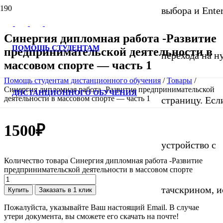
выбора и Ente
Синергия дипломная работа -Развитие
ПОМОЩЬ СТУДЕНТАМ
предпринимательской деятельности в
перехода на 
массовом спорте — часть 1
Помощь студентам дистанционного обучения
/
Товары
/
Синергия дипломная работа -Развитие предпринимательской
ДИСТАНЦИОННОГО ОБУЧЕНИЯ
деятельности в массовом спорте — часть 1
страницу. Если
1500
₽
устройство с
Количество товара Синергия дипломная работа -Развитие
предпринимательской деятельности в массовом спорте
тачскрином, и
Купить
Заказать в 1 клик
Пожалуйста, указывайте Ваш настоящий Email. В случае
утери документа, вы сможете его скачать на почте!