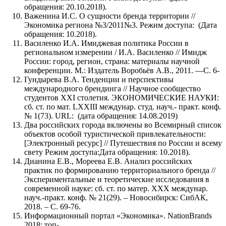
обращения: 20.10.2018).
Важенина И.С. О сущности бренда территории //
Экономика региона №3/2011№3. Режим доступа: (Дата
обращения: 10.2018).
Василенко И.А. Имиджевая политика России в
региональном измерении / И.А. Василенко // Имидж
России: город, регион, страна: материалы научной
конференции. М.: Издатель Воробьёв А.В., 2011. —С. 6-
Гундырева В.А. Тенденции и перспективы
международного брендинга // Научное сообщество
студентов XXI столетия. ЭКОНОМИЧЕСКИЕ НАУКИ:
сб. ст. по мат. LXXIII междунар. студ. науч.- практ. конф.
№ 1(73). URL: (дата обращения: 14.08.2019)
Два российских города включены во Всемирный список
объектов особой туристической привлекательности:
[Электронный ресурс] // Путешествия по России и всему
свету Режим доступа:Дата обращения: 10.2018).
Дианина Е.В., Мореева Е.В. Анализ российских
практик по формированию территориального бренда //
Экспериментальные и теоретические исследования в
современной науке: сб. ст. по матер. XXX междунар.
науч.-практ. конф. № 21(29). – Новосибирск: СибАК,
2018. – С. 69-76.
Информационный портал «Экономика». NationBrands
2018: топ-