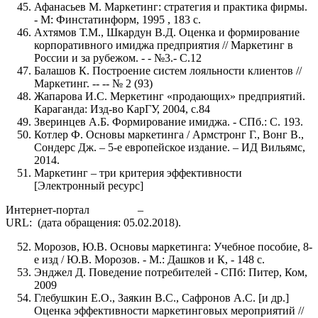
Афанасьев М. Маркетинг: стратегия и практика фирмы.
- М: Финстатинформ, 1995 , 183 с.
Ахтямов Т.М., Шкардун В.Д. Оценка и формирование
корпоративного имиджа предприятия // Маркетинг в
России и за рубежом. - - №3.- С.12
Балашов К. Построение систем лояльности клиентов //
Маркетинг. -- -- № 2 (93)
Жапарова И.С. Меркетинг «продающих» предприятий.
Караганда: Изд-во КарГУ, 2004, с.84
Зверинцев А.Б. Формирование имиджа. - СПб.: С. 193.
Котлер Ф. Основы маркетинга / Армстронг Г., Вонг В.,
Сондерс Дж. – 5-е европейское издание. – ИД Вильямс,
2014.
Маркетинг – три критерия эффективности
[Электронный ресурс]
Интернет-портал –
URL: (дата обращения: 05.02.2018).
Морозов, Ю.В. Основы маркетинга: Учебное пособие, 8-
е изд / Ю.В. Морозов. - М.: Дашков и К, - 148 c.
Энджел Д. Поведение потребителей - СПб: Питер, Ком,
2009
Глебушкин Е.О., Заякин В.С., Сафронов А.С. [и др.]
Оценка эффективности маркетинговых мероприятий //