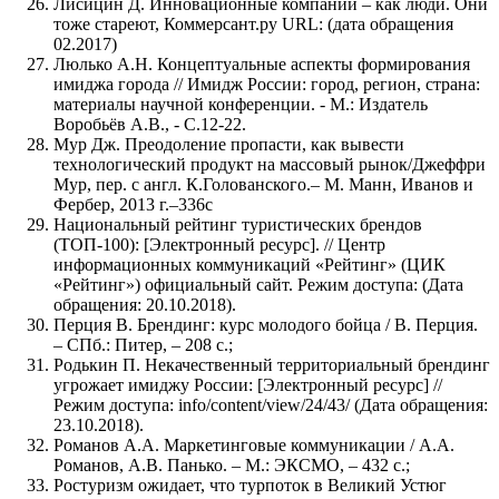
Лисицин Д. Инновационные компании – как люди. Они
тоже стареют, Коммерсант.ру URL: (дата обращения
02.2017)
Люлько А.Н. Концептуальные аспекты формирования
имиджа города // Имидж России: город, регион, страна:
материалы научной конференции. - М.: Издатель
Воробьёв А.В., - С.12-22.
Мур Дж. Преодоление пропасти, как вывести
технологический продукт на массовый рынок/Джеффри
Мур, пер. с англ. К.Голованского.– М. Манн, Иванов и
Фербер, 2013 г.–336с
Национальный рейтинг туристических брендов
(ТОП-100): [Электронный ресурс]. // Центр
информационных коммуникаций «Рейтинг» (ЦИК
«Рейтинг») официальный сайт. Режим доступа: (Дата
обращения: 20.10.2018).
Перция В. Брендинг: курс молодого бойца / В. Перция.
– СПб.: Питер, – 208 с.;
Родькин П. Некачественный территориальный брендинг
угрожает имиджу России: [Электронный ресурс] //
Режим доступа: info/content/view/24/43/ (Дата обращения:
23.10.2018).
Романов А.А. Маркетинговые коммуникации / А.А.
Романов, А.В. Панько. – М.: ЭКСМО, – 432 с.;
Ростуризм ожидает, что турпоток в Великий Устюг