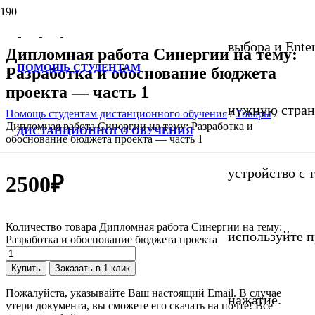
выбора и Ente
Дипломная работа Синергии на тему:
ПОМОЩЬ СТУДЕНТАМ
Разработка и обоснование бюджета
проекта — часть 1
нужную страни
Помощь студентам дистанционного обучения
/
Товары
/
Дипломная работа Синергии на тему: Разработка и
ДИСТАНЦИОННОГО ОБУЧЕНИЯ
обоснование бюджета проекта — часть 1
устройство с 
2500
₽
Количество товара Дипломная работа Синергии на тему:
используйте 
Разработка и обоснование бюджета проекта
Купить
Заказать в 1 клик
Пожалуйста, указывайте Ваш настоящий Email. В случае
нажатие.
утери документа, вы сможете его скачать на почте! Все