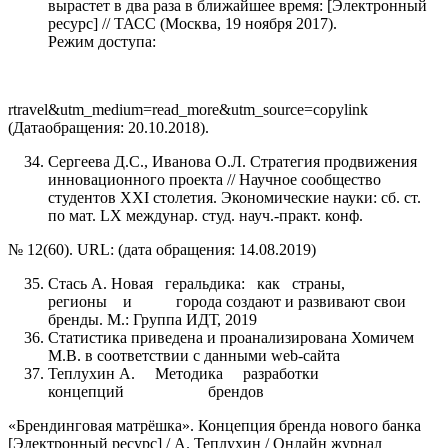
вырастет в два раза в ближайшее время: [Электронный
ресурс] // ТАСС (Москва, 19 ноября 2017).
Режим доступа:
rtravel&utm_medium=read_more&ut
(Датаобращения: 20.10.2018).
Сергеева Д.С., Иванова О.Л. Стратегия продвижения
инновационного проекта // Научное сообщество
студентов XXI столетия. Экономические науки: сб. ст.
по мат. LX междунар. студ. науч.-практ. конф.
№ 12(60). URL: (дата обращения: 14.08.2019)
Стась А. Новая геральдика: как страны,
регионы и города создают и развивают свои
бренды. М.: Группа ИДТ, 2019
Статистика приведена и проанализирована Хомичем
М.В. в соответствии с данными web-сайта
Теплухин А. Методика разработки
концепций брендов
«Брендинговая матрёшка». Концепция бренда нового банка
[Электронный ресурс] / А. Теплухин / Онлайн журнал