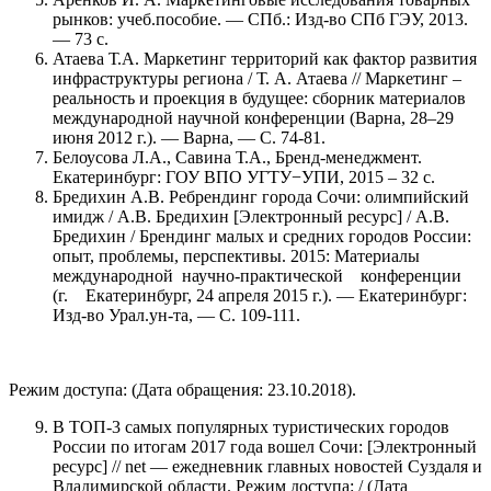
рынков: учеб.пособие. — СПб.: Изд-во СПб ГЭУ, 2013.
— 73 с.
Атаева Т.А. Маркетинг территорий как фактор развития
инфраструктуры региона / Т. А. Атаева // Маркетинг –
реальность и проекция в будущее: сборник материалов
международной научной конференции (Варна, 28–29
июня 2012 г.). — Варна, — С. 74-81.
Белоусова Л.А., Савина Т.А., Бренд-менеджмент.
Екатеринбург: ГОУ ВПО УГТУ−УПИ, 2015 – 32 с.
Бредихин А.В. Ребрендинг города Сочи: олимпийский
имидж / А.В. Бредихин [Электронный ресурс] / А.В.
Бредихин / Брендинг малых и средних городов России:
опыт, проблемы, перспективы. 2015: Материалы
международной научно-практической конференции
(г. Екатеринбург, 24 апреля 2015 г.). — Екатеринбург:
Изд-во Урал.ун-та, — С. 109-111.
Режим доступа: (Дата обращения: 23.10.2018).
В ТОП-3 самых популярных туристических городов
России по итогам 2017 года вошел Сочи: [Электронный
ресурс] // net — ежедневник главных новостей Суздаля и
Владимирской области. Режим доступа: / (Дата