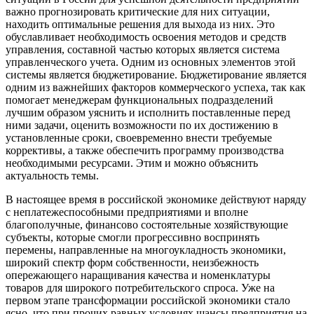
важно прогнозировать критические для них ситуации,
находить оптимальные решения для выхода из них. Это
обуславливает необходимость освоения методов и средств
управления, составной частью которых является система
управленческого учета. Одним из основных элементов этой
системы является бюджетирование. Бюджетирование является
одним из важнейших факторов коммерческого успеха, так как
помогает менеджерам функциональных подразделений
лучшим образом уяснить и исполнить поставленные перед
ними задачи, оценить возможности по их достижению в
установленные сроки, своевременно внести требуемые
коррективы, а также обеспечить программу производства
необходимыми ресурсами. Этим и можно объяснить
актуальность темы.
В настоящее время в российской экономике действуют наряду
с неплатежеспособными предприятиями и вполне
благополучные, финансово состоятельные хозяйствующие
субъекты, которые смогли прогрессивно воспринять
перемены, направленные на многоукладность экономики,
широкий спектр форм собственности, неизбежность
опережающего наращивания качества и номенклатуры
товаров для широкого потребительского спроса. Уже на
первом этапе трансформации российской экономики стало
ясно, что при прочих равных условиях шансы предприятия на