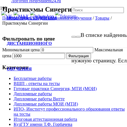
Практикумы Синергии
ПОМОЩЬ СТУДЕНТАМ
Помощь студентам дистанционного обучения
/
Товары
/
Практикумы Синергии
В списке найденных
Фильтровать по цене
ДИСТАНЦИОННОГО
Минимальная цена
Максимальная
цена
Фильтрация
нужную страницу. Если
Категории
ОБУЧЕНИЯ
Бесплатные работы
ВШП - ответы на тесты
Готовые практики Синергия, МТИ (МОИ)
Дипломные работы
Дипломные работы Витте
Дипломные работы МОИ (МТИ)
ИПО- Институт профессионального образования ответы
на тесты
Итоговая аттестационная работа
КузГТУ имени Т.Ф. Горбачева