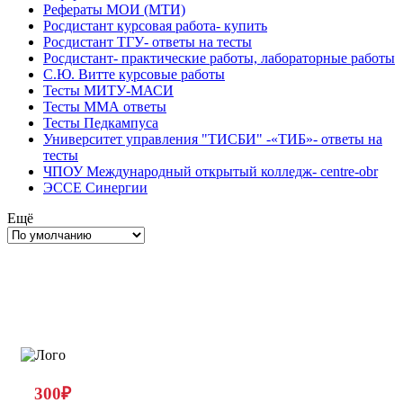
Рефераты МОИ (МТИ)
Росдистант курсовая работа- купить
Росдистант ТГУ- ответы на тесты
Росдистант- практические работы, лабораторные работы
С.Ю. Витте курсовые работы
Тесты МИТУ-МАСИ
Тесты ММА ответы
Тесты Педкампуса
Университет управления "ТИСБИ" -«ТИБ»- ответы на
тесты
ЧПОУ Международный открытый колледж- centre-obr
ЭССЕ Синергии
Ещё
300
₽