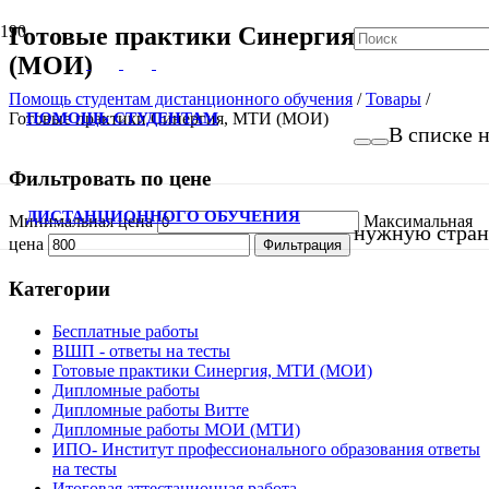
Готовые практики Синергия, МТИ
(МОИ)
Помощь студентам дистанционного обучения
/
Товары
/
ПОМОЩЬ СТУДЕНТАМ
Готовые практики Синергия, МТИ (МОИ)
В списке н
Фильтровать по цене
ДИСТАНЦИОННОГО ОБУЧЕНИЯ
Минимальная цена
Максимальная
нужную страни
цена
Фильтрация
Категории
Бесплатные работы
ВШП - ответы на тесты
Готовые практики Синергия, МТИ (МОИ)
Дипломные работы
Дипломные работы Витте
Дипломные работы МОИ (МТИ)
ИПО- Институт профессионального образования ответы
на тесты
Итоговая аттестационная работа