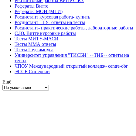
Рейтинговые работы Витте С.Ю.
Рефераты Витте
Рефераты МОИ (МТИ)
Росдистант курсовая работа- купить
Росдистант ТГУ- ответы на тесты
Росдистант- практические работы, лабораторные работы
С.Ю. Витте курсовые работы
Тесты МИТУ-МАСИ
Тесты ММА ответы
Тесты Педкампуса
Университет управления "ТИСБИ" -«ТИБ»- ответы на
тесты
ЧПОУ Международный открытый колледж- centre-obr
ЭССЕ Синергии
Ещё