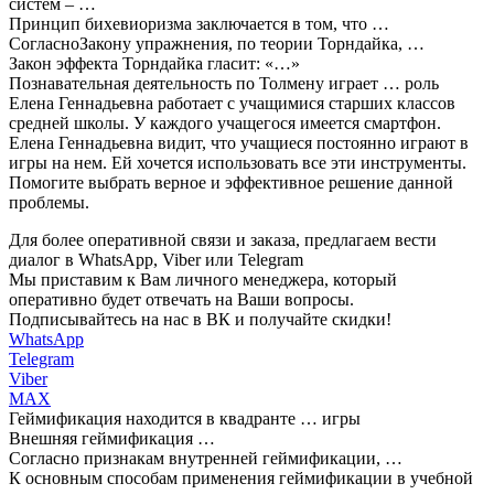
систем – …
Принцип бихевиоризма заключается в том, что …
СогласноЗакону упражнения, по теории Торндайка, …
Закон эффекта Торндайка гласит: «…»
Познавательная деятельность по Толмену играет … роль
Елена Геннадьевна работает с учащимися старших классов
средней школы. У каждого учащегося имеется смартфон.
Елена Геннадьевна видит, что учащиеся постоянно играют в
игры на нем. Ей хочется использовать все эти инструменты.
Помогите выбрать верное и эффективное решение данной
проблемы.
Для более оперативной связи и заказа, предлагаем вести
диалог в WhatsApp, Viber или Telegram
Мы приставим к Вам личного менеджера, который
оперативно будет отвечать на Ваши вопросы.
Подписывайтесь на нас в ВК и получайте скидки!
WhatsApp
Telegram
Viber
MAX
Геймификация находится в квадранте … игры
Внешняя геймификация …
Согласно признакам внутренней геймификации, …
К основным способам применения геймификации в учебной