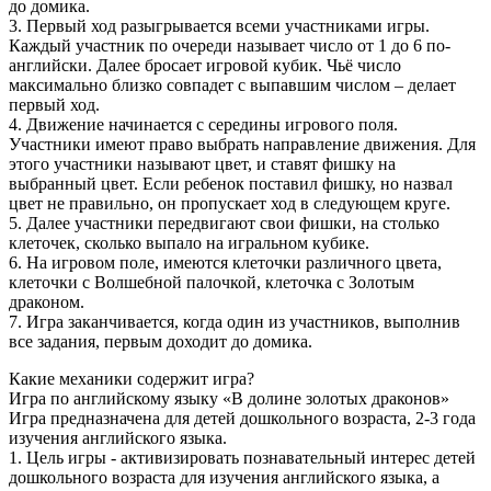
до домика.
3. Первый ход разыгрывается всеми участниками игры.
Каждый участник по очереди называет число от 1 до 6 по-
английски. Далее бросает игровой кубик. Чьё число
максимально близко совпадет с выпавшим числом – делает
первый ход.
4. Движение начинается с середины игрового поля.
Участники имеют право выбрать направление движения. Для
этого участники называют цвет, и ставят фишку на
выбранный цвет. Если ребенок поставил фишку, но назвал
цвет не правильно, он пропускает ход в следующем круге.
5. Далее участники передвигают свои фишки, на столько
клеточек, сколько выпало на игральном кубике.
6. На игровом поле, имеются клеточки различного цвета,
клеточки с Волшебной палочкой, клеточка с Золотым
драконом.
7. Игра заканчивается, когда один из участников, выполнив
все задания, первым доходит до домика.
Какие механики содержит игра?
Игра по английскому языку «В долине золотых драконов»
Игра предназначена для детей дошкольного возраста, 2-3 года
изучения английского языка.
1. Цель игры - активизировать познавательный интерес детей
дошкольного возраста для изучения английского языка, а