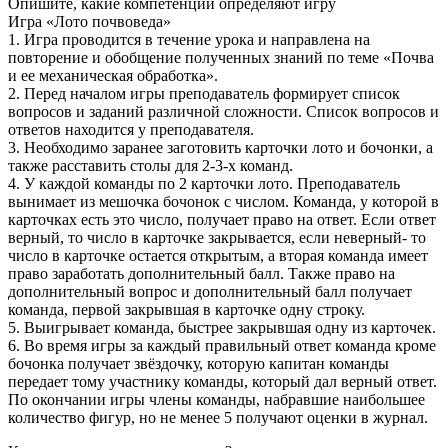
Опишите, какие компетенции определяют игру
Игра «Лото почвоведа»
1. Игра проводится в течение урока и направлена на
повторение и обобщение полученных знаний по теме «Почва
и ее механическая обработка».
2. Перед началом игры преподаватель формирует список
вопросов и заданий различной сложности. Список вопросов и
ответов находится у преподавателя.
3. Необходимо заранее заготовить карточки лото и бочонки, а
также расставить столы для 2-3-х команд.
4. У каждой команды по 2 карточки лото. Преподаватель
вынимает из мешочка бочонок с числом. Команда, у которой в
карточках есть это число, получает право на ответ. Если ответ
верный, то число в карточке закрывается, если неверный- то
число в карточке остается открытым, а вторая команда имеет
право заработать дополнительный балл. Также право на
дополнительный вопрос и дополнительный балл получает
команда, первой закрывшая в карточке одну строку.
5. Выигрывает команда, быстрее закрывшая одну из карточек.
6. Во время игры за каждый правильный ответ команда кроме
бочонка получает звёздочку, которую капитан команды
передает тому участнику команды, который дал верный ответ.
По окончании игры члены команды, набравшие наибольшее
количество фигур, но не менее 5 получают оценки в журнал.