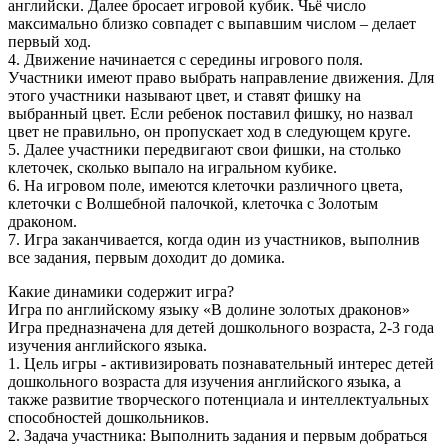
английски. Далее бросает игровой кубик. Чьё число
максимально близко совпадет с выпавшим числом – делает
первый ход.
4. Движение начинается с середины игрового поля.
Участники имеют право выбрать направление движения. Для
этого участники называют цвет, и ставят фишку на
выбранный цвет. Если ребенок поставил фишку, но назвал
цвет не правильно, он пропускает ход в следующем круге.
5. Далее участники передвигают свои фишки, на столько
клеточек, сколько выпало на игральном кубике.
6. На игровом поле, имеются клеточки различного цвета,
клеточки с Волшебной палочкой, клеточка с Золотым
драконом.
7. Игра заканчивается, когда один из участников, выполнив
все задания, первым доходит до домика.
Какие динамики содержит игра?
Игра по английскому языку «В долине золотых драконов»
Игра предназначена для детей дошкольного возраста, 2-3 года
изучения английского языка.
1. Цель игры - активизировать познавательный интерес детей
дошкольного возраста для изучения английского языка, а
также развитие творческого потенциала и интеллектуальных
способностей дошкольников.
2. Задача участника: Выполнить задания и первым добраться