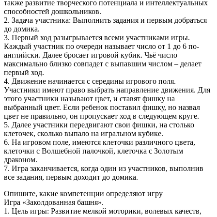
также развитие творческого потенциала и интеллектуальных
способностей дошкольников.
2. Задача участника: Выполнить задания и первым добраться
до домика.
3. Первый ход разыгрывается всеми участниками игры.
Каждый участник по очереди называет число от 1 до 6 по-
английски. Далее бросает игровой кубик. Чьё число
максимально близко совпадет с выпавшим числом – делает
первый ход.
4. Движение начинается с середины игрового поля.
Участники имеют право выбрать направление движения. Для
этого участники называют цвет, и ставят фишку на
выбранный цвет. Если ребенок поставил фишку, но назвал
цвет не правильно, он пропускает ход в следующем круге.
5. Далее участники передвигают свои фишки, на столько
клеточек, сколько выпало на игральном кубике.
6. На игровом поле, имеются клеточки различного цвета,
клеточки с Волшебной палочкой, клеточка с Золотым
драконом.
7. Игра заканчивается, когда один из участников, выполнив
все задания, первым доходит до домика.
Опишите, какие компетенции определяют игру
Игра «Заколдованная башня».
1. Цель игры: Развитие мелкой моторики, волевых качеств,