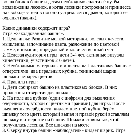
волшебник в башне и детям необходимо спасти её путём
воздвижения лесенок, а когда лесенки построены и принцесса
на свободе за ней в погоню устремляется дракон, который её
охранял (шарик).
Какие динамики содержит игра?
Игра «Заколдованная башня».
1. Цель игры: Развитие мелкой моторики, волевых качеств,
мышления, запоминание цвета, разложение по цветовой
гамме, внимание, порядковый и количественный счёт.
2. Целевая аудитория игры: дети 3-4 лет, активные визуалы,
кинестетики, участников 2-6 детей.
3. Необходимые материалы и инвентарь: Пластиковая башня с
отверстиями, два игральных кубика, теннисный шарик,
шпажки четырёх цветов.
4. Правила игры:
1. Дети собирают башню из пластиковых блоков. В них
проделаны отверстия для шпажек.
2. На поле два кубика (один с цифрами для выявления
очерёдности, второй с цветными гранями) для игры. После
выявления очерёдности, кидаем цветной кубик, берём
шпажку того цвета который выпал и правой рукой вставляем
шпажку в отверстие на башне. Шпажки ставим так, чтоб
получилась лесенка. Все шпажки на месте.
3. Сверху внутрь башни «наблюдатель» кидает шарик. Игра