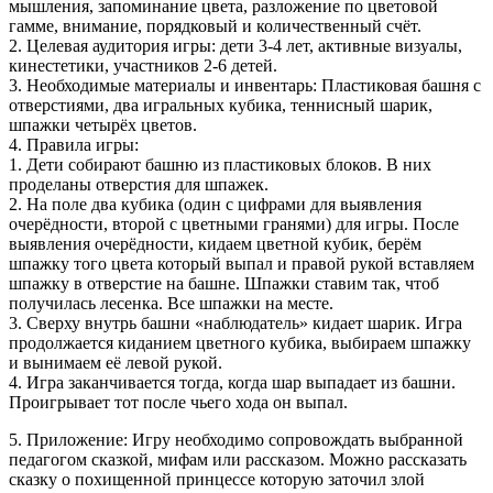
мышления, запоминание цвета, разложение по цветовой
гамме, внимание, порядковый и количественный счёт.
2. Целевая аудитория игры: дети 3-4 лет, активные визуалы,
кинестетики, участников 2-6 детей.
3. Необходимые материалы и инвентарь: Пластиковая башня с
отверстиями, два игральных кубика, теннисный шарик,
шпажки четырёх цветов.
4. Правила игры:
1. Дети собирают башню из пластиковых блоков. В них
проделаны отверстия для шпажек.
2. На поле два кубика (один с цифрами для выявления
очерёдности, второй с цветными гранями) для игры. После
выявления очерёдности, кидаем цветной кубик, берём
шпажку того цвета который выпал и правой рукой вставляем
шпажку в отверстие на башне. Шпажки ставим так, чтоб
получилась лесенка. Все шпажки на месте.
3. Сверху внутрь башни «наблюдатель» кидает шарик. Игра
продолжается киданием цветного кубика, выбираем шпажку
и вынимаем её левой рукой.
4. Игра заканчивается тогда, когда шар выпадает из башни.
Проигрывает тот после чьего хода он выпал.
5. Приложение: Игру необходимо сопровождать выбранной
педагогом сказкой, мифам или рассказом. Можно рассказать
сказку о похищенной принцессе которую заточил злой