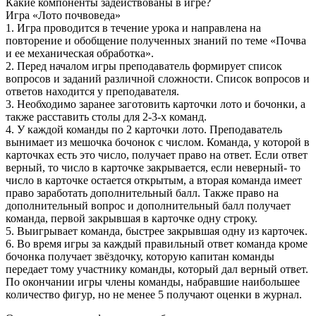
Какие компоненты задействованы в игре?
Игра «Лото почвоведа»
1. Игра проводится в течение урока и направлена на
повторение и обобщение полученных знаний по теме «Почва
и ее механическая обработка».
2. Перед началом игры преподаватель формирует список
вопросов и заданий различной сложности. Список вопросов и
ответов находится у преподавателя.
3. Необходимо заранее заготовить карточки лото и бочонки, а
также расставить столы для 2-3-х команд.
4. У каждой команды по 2 карточки лото. Преподаватель
вынимает из мешочка бочонок с числом. Команда, у которой в
карточках есть это число, получает право на ответ. Если ответ
верный, то число в карточке закрывается, если неверный- то
число в карточке остается открытым, а вторая команда имеет
право заработать дополнительный балл. Также право на
дополнительный вопрос и дополнительный балл получает
команда, первой закрывшая в карточке одну строку.
5. Выигрывает команда, быстрее закрывшая одну из карточек.
6. Во время игры за каждый правильный ответ команда кроме
бочонка получает звёздочку, которую капитан команды
передает тому участнику команды, который дал верный ответ.
По окончании игры члены команды, набравшие наибольшее
количество фигур, но не менее 5 получают оценки в журнал.