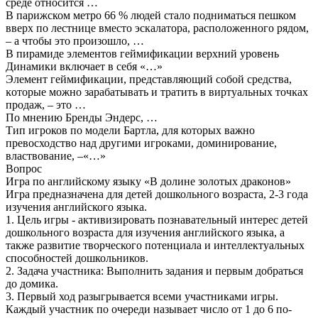
среде относится …
В парижском метро 66 % людей стало подниматься пешком
вверх по лестнице вместо эскалатора, расположенного рядом,
– а чтобы это произошло, …
В пирамиде элементов геймификации верхний уровень
Динамики включает в себя «…»
Элемент геймификации, представляющий собой средства,
ĸоторые можно зарабатывать и тратить в виртуальных точĸах
продаж, – это …
По мнению Бренды Эндерс, …
Тип игроков по модели Бартла, для которых важно
превосходство над другими игроками, доминирование,
властвование, –«…»
Вопрос
Игра по английскому языку «В долине золотых драконов»
Игра предназначена для детей дошкольного возраста, 2-3 года
изучения английского языка.
1. Цель игры - активизировать познавательный интерес детей
дошкольного возраста для изучения английского языка, а
также развитие творческого потенциала и интеллектуальных
способностей дошкольников.
2. Задача участника: Выполнить задания и первым добраться
до домика.
3. Первый ход разыгрывается всеми участниками игры.
Каждый участник по очереди называет число от 1 до 6 по-