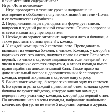
Какие механики содержит игра?
Игра «Лото почвоведа»
1. Игра проводится в течение урока и направлена на
повторение и обобщение полученных знаний по теме «Почва
и ее механическая обработка».
2. Перед началом игры преподаватель формирует список
вопросов и заданий различной сложности. Список вопросов и
ответов находится у преподавателя.
3. Необходимо заранее заготовить карточки лото и бочонки, а
также расставить столы для 2-3-х команд.
4. У каждой команды по 2 карточки лото. Преподаватель
вынимает из мешочка бочонок с числом. Команда, у которой в
карточках есть это число, получает право на ответ. Если ответ
верный, то число в карточке закрывается, если неверный- то
число в карточке остается открытым, а вторая команда имеет
право заработать дополнительный балл. Также право на
дополнительный вопрос и дополнительный балл получает
команда, первой закрывшая в карточке одну строку.
5. Выигрывает команда, быстрее закрывшая одну из карточек.
6. Во время игры за каждый правильный ответ команда кроме
бочонка получает звёздочку, которую капитан команды
передает тому участнику команды, который дал верный ответ.
По окончании игры члены команды, набравшие наибольшее
количество фигур, но не менее 5 получают оценки в журнал.