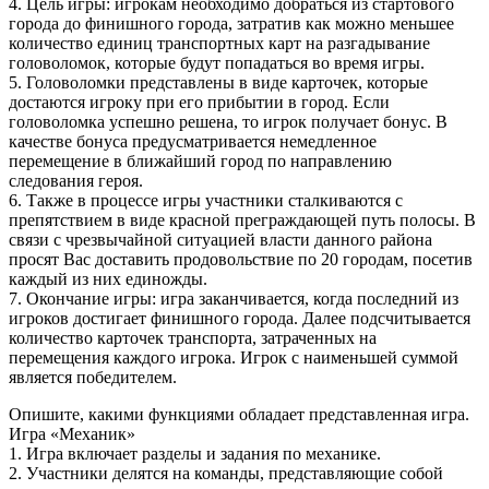
4. Цель игры: игрокам необходимо добраться из стартового
города до финишного города, затратив как можно меньшее
количество единиц транспортных карт на разгадывание
головоломок, которые будут попадаться во время игры.
5. Головоломки представлены в виде карточек, которые
достаются игроку при его прибытии в город. Если
головоломка успешно решена, то игрок получает бонус. В
качестве бонуса предусматривается немедленное
перемещение в ближайший город по направлению
следования героя.
6. Также в процессе игры участники сталкиваются с
препятствием в виде красной преграждающей путь полосы. В
связи с чрезвычайной ситуацией власти данного района
просят Вас доставить продовольствие по 20 городам, посетив
каждый из них единожды.
7. Окончание игры: игра заканчивается, когда последний из
игроков достигает финишного города. Далее подсчитывается
количество карточек транспорта, затраченных на
перемещения каждого игрока. Игрок с наименьшей суммой
является победителем.
Опишите, какими функциями обладает представленная игра.
Игра «Механик»
1. Игра включает разделы и задания по механике.
2. Участники делятся на команды, представляющие собой