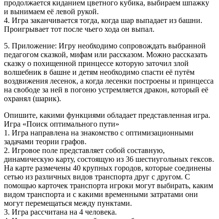
продолжается киданием цветного кубика, выбираем шпажку
и вынимаем её левой рукой.
4. Игра заканчивается тогда, когда шар выпадает из башни.
Проигрывает тот после чьего хода он выпал.
5. Приложение: Игру необходимо сопровождать выбранной
педагогом сказкой, мифам или рассказом. Можно рассказать
сказку о похищенной принцессе которую заточил злой
волшебник в башне и детям необходимо спасти её путём
воздвижения лесенок, а когда лесенки построены и принцесса
на свободе за ней в погоню устремляется дракон, который её
охранял (шарик).
Опишите, какими функциями обладает представленная игра.
Игра «Поиск оптимального пути»
1. Игра направлена на знакомство с оптимизационными
задачами теории графов.
2. Игровое поле представляет собой составную,
динамическую карту, состоящую из 36 шестиугольных гексов.
На карте размечены 40 крупных городов, которые соединены
сетью из различных видов транспорта друг с другом. С
помощью карточек транспорта игроки могут выбирать, каким
видом транспорта и с какими временными затратами они
могут перемещаться между пунктами.
3. Игра рассчитана на 4 человека.