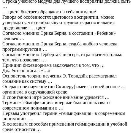
Строка учебного модуля для лучшего восприятия должна быть
…
… цвета быстрее обращают на себя внимание
Говоря об особенностях цветового восприятии, можно
утверждать, что наибольшую трудность распознавания
представляет … цвет
Согласно мнению Эрика Берна, в состоянии «Ребенок»
человек …
Согласно мнению Эрика Берна, судьба любого человека
программируется в …
Согласно мнению Герберта Спенсера, игра значима только
тем, что позволяет …
Принцип бихевиоризма заключается в том, что …
Дж. Уотсон писал: «…»
Основатель теории научения Э. Торндайк рассматривал
сознание как систему …
Оперантное научение (по Скинеру) имеет в своей основе …
организма в окружающей среде
В спонтанной игре основное внимание уделяется …
Термин «геймификация» впервые был использован в
современном понимании в …
Первым употребил термин «геймификация» в современном
понимании …
К основным способам применения геймификации в учебной
среде относится …