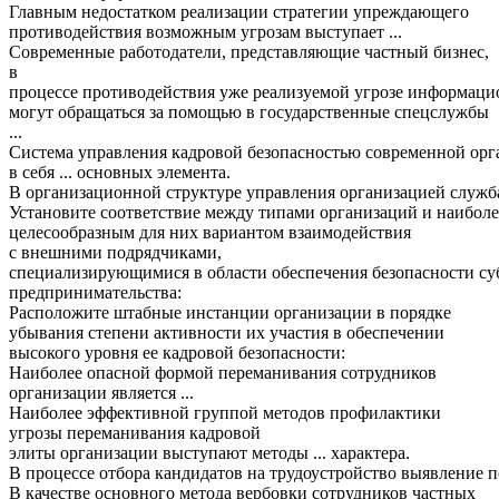
Главным недостатком реализации стратегии упреждающего
противодействия возможным угрозам выступает ...
Современные
работодатели
,
представляющие
частный
бизнес
,
в
процессе
противодействия
уже
реализуемой
угрозе
информаци
могут обращаться за помощью в государственные спецслужбы
...
Система
управления
кадровой
безопасностью
современной
орг
в себя ... основных элемента.
В
организационной
структуре
управления
организацией
служб
Установите
соответствие
между
типами
организаций
и
наиболе
целесообразным
для
них вариантом взаимодействия
с
внешними
подрядчиками,
специализирующимися
в
области
обеспечения
безопасности
су
предпринимательства:
Расположите штабные инстанции организации в порядке
убывания степени активности их участия в обеспечении
высокого уровня ее кадровой безопасности:
Наиболее опасной формой переманивания сотрудников
организации является ...
Наиболее эффективной группой методов профилактики
угрозы переманивания кадровой
элиты
организации
выступают
методы ... характера.
В
процессе
отбора
кандидатов
на
трудоустройство
выявление
п
В качестве основного метода вербовки сотрудников частных