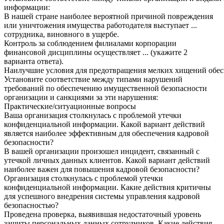
информации:
В нашей стране наиболее вероятной причиной повреждения
или уничтожения имущества работодателя выступает ...
сотрудника, виновного в ущербе.
Контроль за соблюдением филиалами корпорации
финансовой дисциплины осуществляет ... (укажите 2
варианта ответа).
Наилучшие
условия
для
предотвращения
мелких
хищений
обес
Установите
соответствие
между
типами
нарушений
требований по обеспечению имущественной безопасности
организации и санкциями за эти нарушения:
Практические/ситуационные вопросы
Ваша организация столкнулась с проблемой утечки
конфиденциальной информации. Какой вариант действий
является наиболее эффективным для обеспечения кадровой
безопасности?
В вашей организации произошел инцидент, связанный с
утечкой личных данных клиентов. Какой вариант действий
наиболее важен для повышения кадровой безопасности?
Организация столкнулась с проблемой утечки
конфиденциальной информации. Какие действия критичны
для успешного внедрения системы управления кадровой
безопасностью?
Проведена проверка, выявившая недостаточный уровень
защиты персональных данных сотрудников. Какие действия