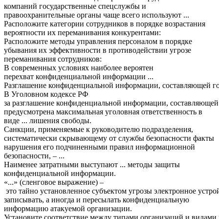
компаний государственные спецслужбы и
правоохранительные органы чаще всего используют ...
Расположите категории сотрудников в порядке возрастания
вероятности их переманивания конкурентами:
Расположите методы управления персоналом в порядке
убывания их эффективности в противодействии угрозе
переманивания сотрудников:
В современных условиях наиболее вероятен
перехват
конфиденциальной
информации
...
Разглашение
конфиденциальной
информации
,
составляющей
г
В Уголовном кодексе РФ
за
разглашение
конфиденциальной
информации
,
составляющей
предусмотрена максимальная уголовная
ответственность
в
виде ... лишения свободы.
Санкции, применяемые к руководителю
подразделения
,
систематически скрывающему от
службы
безопасности
факты
нарушения его подчиненными правил информационной
безопасности, – ...
Наименее затратными выступают ... методы защиты
конфиденциальной информации.
«...» (
сленговое
выражение
) –
это
тайно
установленное
субъектом
угрозы
электронное
устро
записывать, а иногда и пересылать конфиденциальную
информацию
атакуемой
организации
.
Установите
соответствие
между
типами
организаций
и
видами