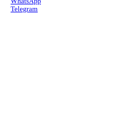
WhatsApp
Telegram
Close
this
module
НАША КОМПАНИЯ РАБОТАЕТ НА
РЕЗУЛЬТАТ, СВЯЖИТЕСЬ С НАМИ И
УБЕДИТЕСЬ САМИ
Для более оперативной связи
предлагаем вести общение по
WhatsApp
или
Telegram