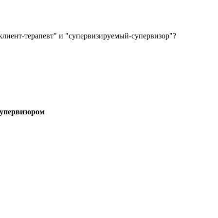
клиент-терапевт" и "супервизируемый-супервизор"?
супервизором