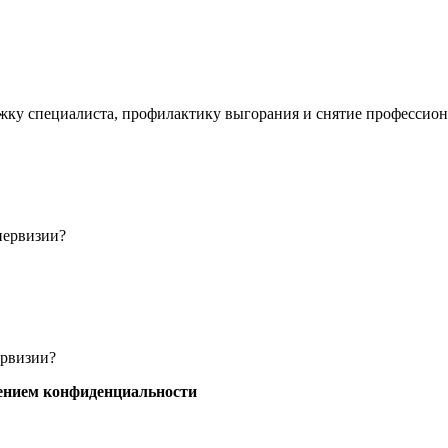
у специалиста, профилактику выгорания и снятие профессионал
упервизии?
ервизии?
дением конфиденциальности