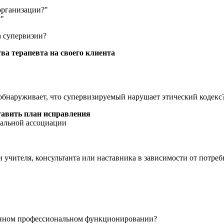
организации?"
?"
а супервизии?
ва терапевта на своего клиента
 обнаруживает, что супервизируемый нарушает этический кодекс
ставить план исправления
нальной ассоциации
 учителя, консультанта или наставника в зависимости от потре
твенном профессиональном функционировании?