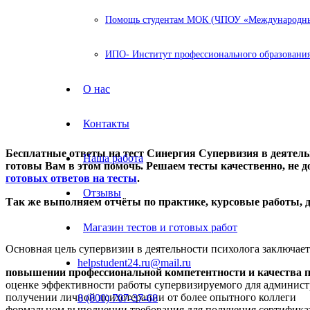
Помощь студентам МОК (ЧПОУ «Международный
ИПО- Институт профессионального образования
О нас
Контакты
Бесплатные ответы на тест Синергия Супервизия в деятельн
Наша работа
готовы Вам в этом помочь. Решаем тесты качественно, не до
готовых ответов на тесты
.
Отзывы
Так же выполняем отчёты по практике, курсовые работы,
Магазин тестов и готовых работ
Основная цель супервизии в деятельности психолога заключает
helpstudent24.ru@mail.ru
повышении профессиональной компетентности и качества 
оценке эффективности работы супервизируемого для админис
получении личной психотерапии от более опытного коллеги
8 (800) 707-37-68
формальном выполнении требования для получения сертифика