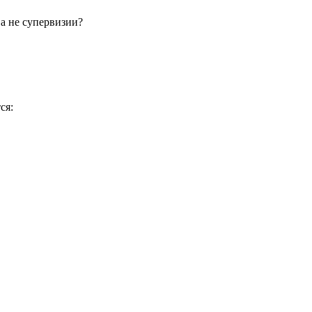
а не супервизии?
ся: