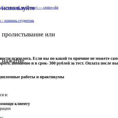
используйте
 открытый колледж») — centre-obr
 – помощь студентам
пролистывание или
ости психолога. Если вы по какой то причине не можете само
нажатие.
рого, анонимно и в срок- 300 рублей за тест. Оплата после 
 дипломные работы и практикумы
ся в:
помощи клиенту
трации
та