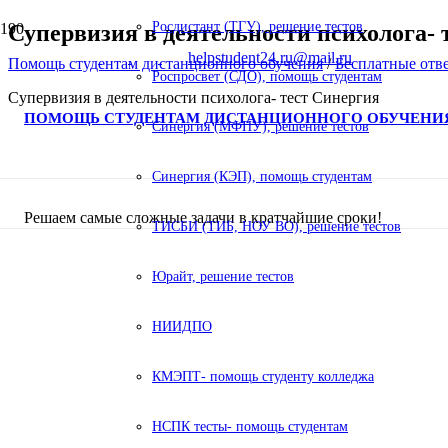
Росдистант (ТГУ), решение тестов
Супервизия в деятельности психолога- 
helpstudent24.ru@mail.ru
Помощь студентам дистанционного обучения
/
Бесплатные отв
Роспросвет (СДО), помощь студентам
Супервизия в деятельности психолога- тест Синергия
ПОМОЩЬ СТУДЕНТАМ ДИСТАНЦИОННОГО ОБУЧЕНИ
Синергия (МФПУ), решение тестов
Синергия (КЭП), помощь студентам
Решаем самые сложные задачи в кратчайшие сроки!
ТИСБИ (ТИБ, НОУ ВО), решение тестов
Юрайт, решение тестов
НИИДПО
КМЭПТ- помощь студенту колледжа
НСПК тесты- помощь студентам