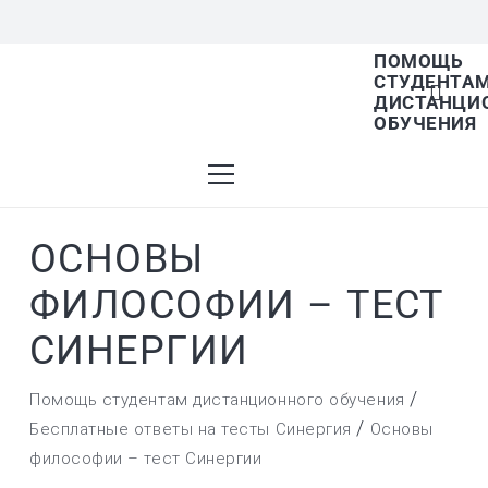
ПОМОЩЬ
СТУДЕНТА
В списке найденных результатов используйт
ДИСТАНЦИ
ОБУЧЕНИЯ
стрелки вверх и вниз для выбора и Enter для
ОСНОВЫ
перехода на нужную страницу. Если у вас
ФИЛОСОФИИ – ТЕСТ
СИНЕРГИИ
устройство с тачскрином, используйте
/
Помощь студентам дистанционного обучения
/
Бесплатные ответы на тесты Синергия
Основы
философии – тест Синергии
пролистывание или нажатие.