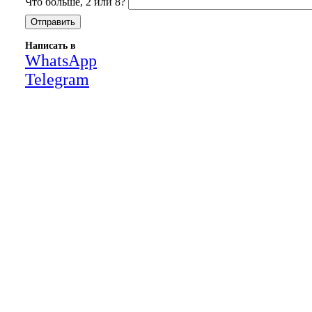
Что больше, 2 или 8?
Написать в
WhatsApp
Telegram
Close
this
module
НАША КОМПАНИЯ РАБОТАЕТ НА
РЕЗУЛЬТАТ, СВЯЖИТЕСЬ С НАМИ И
УБЕДИТЕСЬ САМИ
Для более оперативной связи