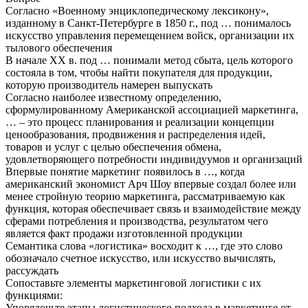
Согласно «Военному энциклопедическому лексикону»,
изданному в Санкт-Петербурге в 1850 г., под … понималось
искусство управления перемещением войск, организации их
тылового обеспечения
В начале XX в. под … понимали метод сбыта, цель которого
состояла в том, чтобы найти покупателя для продукции,
которую производитель намерен выпускать
Согласно наиболее известному определению,
сформулированному Американской ассоциацией маркетинга,
… – это процесс планирования и реализации концепции
ценообразования, продвижения и распределения идей,
товаров и услуг с целью обеспечения обмена,
удовлетворяющего потребности индивидуумов и организаций
Впервые понятие маркетинг появилось в …, когда
американский экономист Арч Шоу впервые создал более или
менее стройную теорию маркетинга, рассматриваемую как
функция, которая обеспечивает связь и взаимодействие между
сферами потребления и производства, результатом чего
является факт продажи изготовленной продукции
Семантика слова «логистика» восходит к …, где это слово
обозначало счетное искусство, или искусство вычислять,
рассуждать
Сопоставьте элементы маркетинговой логистики с их
функциями:
Упорядочьте этапы логистического подхода в маркетинге от