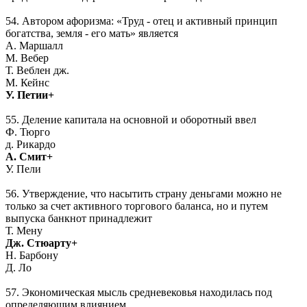
54. Автором афоризма: «Труд - отец и активный принцип
богатства, земля - его мать» является
А. Маршалл
М. Вебер
Т. Веблен дж.
М. Кейнс
У. Петии+
55. Деление капитала на основной и оборотный ввел
Ф. Тюрго
д. Рикардо
А. Смит+
У. Пели
56. Утверждение, что насытить страну деньгами можно не
только за счет активного торгового баланса, но и путем
выпуска банкнот принадлежит
Т. Мену
Дж. Стюарту+
Н. Барбону
Д. Ло
57. Экономическая мысль средневековья находилась под
определяющим влиянием ...