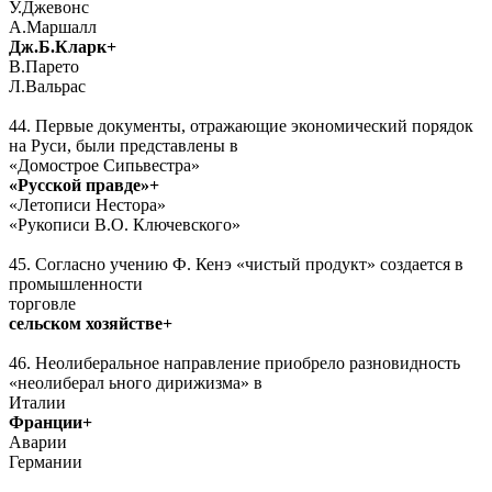
У.Джевонс
А.Маршалл
Дж.Б.Кларк+
В.Парето
Л.Вальрас
44. Первые документы, отражающие экономический порядок
на Руси, были представлены в
«Домострое Сипьвестра»
«Русской правде»+
«Летописи Нестора»
«Рукописи В.О. Ключевского»
45. Согласно учению Ф. Кенэ «чистый продукт» создается в
промышленности
торговле
сельском хозяйстве+
46. Неолиберальное направление приобрело разновидность
«неолиберал ьного дирижизма» в
Италии
Франции+
Аварии
Германии