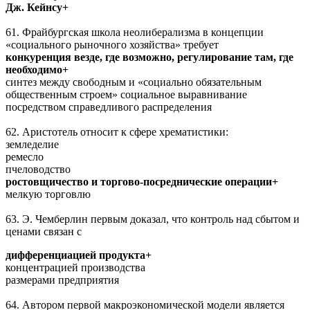
Дж. Кейнсу+
61. Фрайбургская школа неолиберализма в концепции
«социального рыночного хозяйства» требует
конкуренция везде, где возможно, регулирование там, где
необходимо+
синтез между свободным и «социально обязательным
обществен­ным строем» социальное выравнивание
посредством справедливого распреде­ления
62. Аристотель относит к сфере хрематистики:
земледелие
ремесло
пчеловодство
ростовщичество и торгово-посреднические операции+
мелкую торговлю
63. Э. Чемберлин первым доказал, что контроль над сбытом и
ценами связан с
дифференциацией продукта+
концентрацией производства
размерами предприятия
64. Автором первой макроэкономической модели является