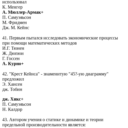
использовал
К. Менгер
А. Мюллер-Армак+
П. Самуэяьсон
М. Фридмен
Дж. М. Кейнс
41. Первым пытался исследовать экономические процессы
при помощи математических методов
И.Г. Тюнен
Ж. Дюпюи
Г. Госсен
А. Курно+
42. "Крест Кейнса" - знаменитую "45?-ую диаграмму"
предложил
Э. Хансен
дж. Тобин
дж. Хикс
+
П. Самуэяьсон
Н. Калдор
43. Автором учения о статике и динамике и теории
предельной производительности является: