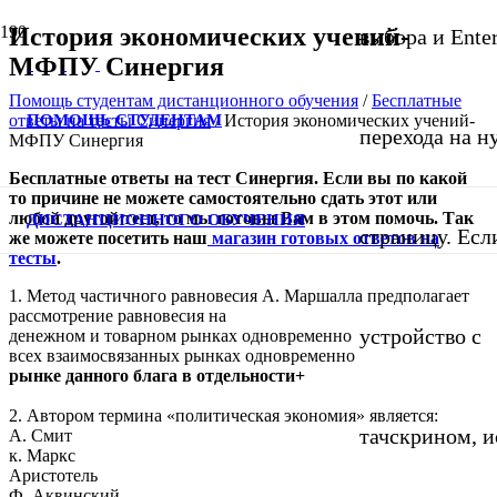
История экономических учений-
выбора и Ente
МФПУ Синергия
Помощь студентам дистанционного обучения
/
Бесплатные
ПОМОЩЬ СТУДЕНТАМ
ответы на тесты Синергия
/
История экономических учений-
перехода на 
МФПУ Синергия
Бесплатные ответы на тест Синергия. Если вы по какой
то причине не можете самостоятельно сдать этот или
любой другой тест, то мы готовы Вам в этом помочь. Так
ДИСТАНЦИОННОГО ОБУЧЕНИЯ
страницу. Если
же можете посетить наш
магазин готовых ответов на
тесты
.
1. Метод частичного равновесия А. Маршалла предполагает
рассмотрение равновесия на
устройство с
денежном и товарном рынках одновременно
всех взаимосвязанных рынках одновременно
рынке данного блага в отдельности+
2. Автором термина «политическая экономия» является:
тачскрином, и
А. Смит
к. Маркс
Аристотель
Ф. Аквинский