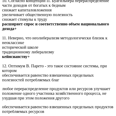
10. Согласно концепции П. Буагильбера перераспределение
части доходов от богатых к бедным
снижает капиталовложения
увеличивает общественную полезность
снижает стимулы к труду
расширяет спрос и соответственно объем национального
дохода+
11. Неверно, что неолиберализм методологически близок к
неоклассике
исторической школе
традиционному либерализму
кейнсианству+
12. Оптимум В. Парето - это такое состояние системы, при
котором
обеспечивается равенство взвешенных предельных
полезностей потребляемых благ
любое перераспределение продуктов или ресурсов улучшает
положение одного участника хозяйственного процесса, не
ухудшая при этом положения другого
обеспечивается равенство взвешенных предельных продуктов
потребляемых ресурсов