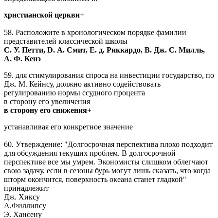
христианской церкви+
58. Расположите в хронологическом порядке фамилии
представителей классической школы
C. У. Петти, D. А. Смит, E. д. Риккардо, B. Дж. С. Милль,
A. Ф. Кенэ
59. для стимулирования спроса на инвестиции государство, по
Дж. М. Кейнсу, должно активно содействовать
регулированию нормы ссудного процента
в сторону его увеличения
в сторону его снижения+
устанавливая его конкретное значение
60. Утверждение: "Долгосрочная перспектива плохо подходит
для обсуждения текущих проблем. В долгосрочной
перспективе все мы умрем. Экономисты слишком облегчают
свою задачу, если в сезоны бурь могут лишь сказать, что когда
шторм окончится, поверхность океана станет гладкой"
принадлежит
Дж. Хиксу
А.Филлипсу
Э. Хансену