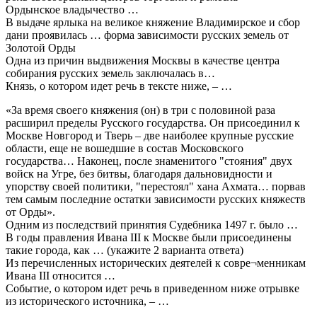
Ордынское владычество …
В выдаче ярлыка на великое княжение Владимирское и сбор
дани проявилась … форма зависимости русских земель от
Золотой Орды
Одна из причин выдвижения Москвы в качестве центра
собирания русских земель заключалась в…
Князь, о котором идет речь в тексте ниже, – …
«За время своего княжения (он) в три с половиной раза
расширил пределы Русского государства. Он присоединил к
Москве Новгород и Тверь – две наиболее крупные русские
области, еще не вошедшие в состав Московского
государства… Наконец, после знаменитого "стояния" двух
войск на Угре, без битвы, благодаря дальновидности и
упорству своей политики, "перестоял" хана Ахмата… порвав
тем самым последние остатки зависимости русских княжеств
от Орды».
Одним из последствий принятия Судебника 1497 г. было …
В годы правления Ивана III к Москве были присоединены
такие города, как … (укажите 2 варианта ответа)
Из перечисленных исторических деятелей к совре¬менникам
Ивана III относится …
Событие, о котором идет речь в приведенном ниже отрывке
из исторического источника, – …