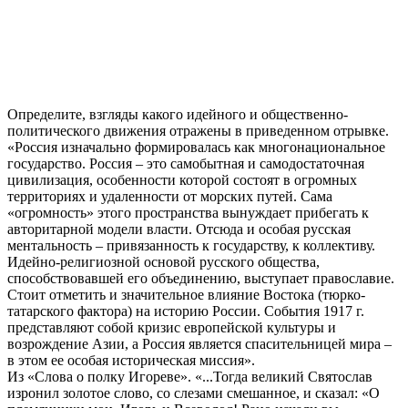
Определите, взгляды какого идейного и общественно-
политического движения отражены в приведенном отрывке.
«Россия изначально формировалась как многонациональное
государство. Россия – это самобытная и самодостаточная
цивилизация, особенности которой состоят в огромных
территориях и удаленности от морских путей. Сама
«огромность» этого пространства вынуждает прибегать к
авторитарной модели власти. Отсюда и особая русская
ментальность – привязанность к государству, к коллективу.
Идейно-религиозной основой русского общества,
способствовавшей его объединению, выступает православие.
Стоит отметить и значительное влияние Востока (тюрко-
татарского фактора) на историю России. События 1917 г.
представляют собой кризис европейской культуры и
возрождение Азии, а Россия является спасительницей мира –
в этом ее особая историческая миссия».
Из «Слова о полку Игореве». «...Тогда великий Святослав
изронил золотое слово, со слезами смешанное, и сказал: «О