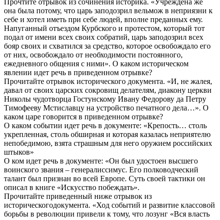
Прочтите отрывок из сочинения историка. «Учреждена же
она была потому, что царь заподозрил вельмож в неприязни к
себе и хотел иметь при себе людей, вполне преданных ему.
Напуганный отъездом Курбского и протестом, который тот
подал от имени всех своих собратий, царь заподозрил всех
бояр своих и схватился за средство, которое освобождало его
от них, освобождало от необходимости постоянного,
ежедневного общения с ними». О каком историческом
явлении идет речь в приведенном отрывке?
Прочитайте отрывок исторического документа. «И, не жалея,
давал от своих царских сокровищ делателям, диакону церкви
Николы чудотворца Гостунскому Ивану Федорову да Петру
Тимофееву Мстиславцу на устройство печатного дела…». О
каком царе говорится в приведенном отрывке?
О каком событии идет речь в документе: «Крепость… столь
укрепленная, столь обширная и которая казалась неприятелю
непобедимою, взята страшным для него оружием российских
штыков»
О ком идет речь в документе: «Он был удостоен высшего
воинского звания – генералиссимус. Его полководческий
талант был признан во всей Европе. Суть своей тактики он
описал в книге «Искусство побеждать».
Прочитайте приведенный ниже отрывок из
историческогодокумента. «Ход событий и развитие классовой
борьбы в революции привели к тому, что лозунг «Вся власть