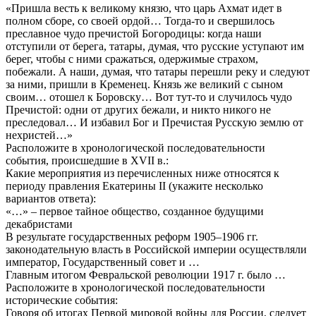
«Пришла весть к великому князю, что царь Ахмат идет в
полном сборе, со своей ордой… Тогда-то и свершилось
преславное чудо пречистой Богородицы: когда наши
отступили от берега, татары, думая, что русские уступают им
берег, чтобы с ними сражаться, одержимые страхом,
побежали. А наши, думая, что татары перешли реку и следуют
за ними, пришли в Кременец. Князь же великий с сыном
своим… отошел к Боровску… Вот тут-то и случилось чудо
Пречистой: одни от других бежали, и никто никого не
преследовал… И избавил Бог и Пречистая Русскую землю от
нехристей…»
Расположите в хронологической последовательности
события, происшедшие в XVII в.:
Какие мероприятия из перечисленных ниже относятся к
периоду правления Екатерины II (укажите несколько
вариантов ответа):
«…» – первое тайное общество, созданное будущими
декабристами
В результате государственных реформ 1905–1906 гг.
законодательную власть в Российской империи осуществляли
император, Государственный совет и …
Главным итогом Февральской революции 1917 г. было …
Расположите в хронологической последовательности
исторические события:
Говоря об итогах Первой мировой войны для России, следует