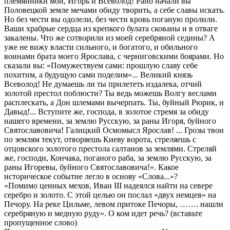
племянники мои, Игорь и Всеволод! Рано начали вы
Половецкой земле мечами обиду творить, а себе славы искать.
Но без чести вы одолели, без чести кровь поганую пролили.
Ваши храбрые сердца из крепкого булата скованы и в отваге
закалены. Что же сотворили из моей серебряной седины? А
уже не вижу власти сильного, и богатого, и обильного
воинами брата моего Ярослава, с черниговскими боярами. Но
сказали вы: «Помужествуем сами: прошлую славу себе
похитим, а будущую сами поделим»... Великий князь
Всеволод! Не думаешь ли ты прилететь издалека, отчий
золотой престол поблюсти? Ты ведь можешь Волгу веслами
расплескать, а Дон шлемами вычерпать. Ты, буйный Рюрик, и
Давыд!... Вступите же, господа, в золотое стремя за обиду
нашего времени, за землю Русскую, за раны Игоря, буйного
Святославовича! Галицкий Осмомысл Ярослав! ... Грозы твои
по землям текут, отворяешь Киеву ворота, стреляешь с
отцовского золотого престола салтанов за землями. Стреляй
же, господи, Кончака, поганого раба, за землю Русскую, за
раны Игоревы, буйного Святославовича!». Какое
историческое событие легло в основу «Слова...»?
«Помимо ценных мехов, Иван III надеялся найти на севере
серебро и золото. С этой целью он послал «двух немцев» на
Печору. На реке Цильме, левом притоке Печоры, ……. нашли
серебряную и медную руду». О ком идет речь? (вставьте
пропущенное слово)