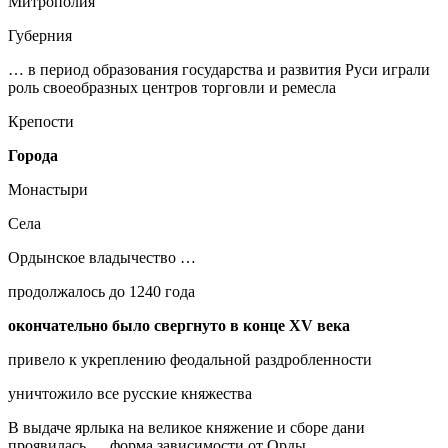
Митрополия
Губерния
… в период образования государства и развития Руси играли
роль своеобразных центров торговли и ремесла
Крепости
Города
Монастыри
Села
Ордынское владычество …
продолжалось до 1240 года
окончательно было свергнуто в конце XV века
привело к укреплению феодальной раздробленности
уничтожило все русские княжества
В выдаче ярлыка на великое княжение и сборе дани
проявилась … форма зависимости от Орды