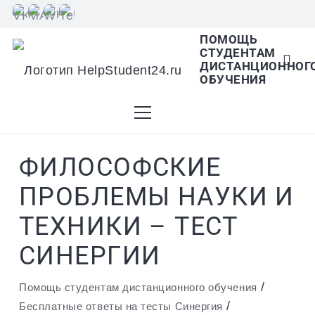
ПОМОЩЬ
СТУДЕНТАМ
В списке найденных результатов используйте
ДИСТАНЦИОННОГ
ОБУЧЕНИЯ
стрелки вверх и вниз для выбора и Enter для
ФИЛОСОФСКИЕ
перехода на нужную страницу. Если у вас
ПРОБЛЕМЫ НАУКИ И
ТЕХНИКИ – ТЕСТ
устройство с тачскрином, используйте
СИНЕРГИИ
/
Помощь студентам дистанционного обучения
/
Бесплатные ответы на тесты Синергия
пролистывание или нажатие.