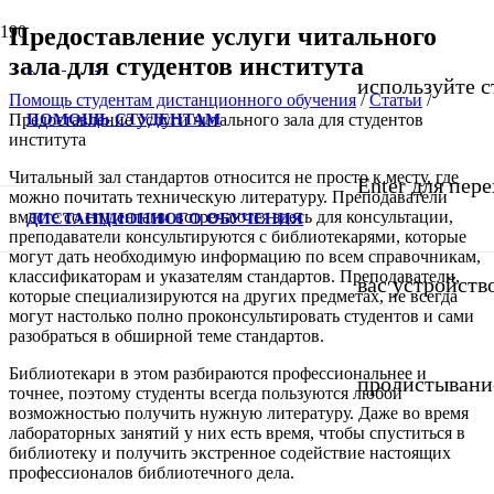
Предоставление услуги читального
зала для студентов института
используйте с
Помощь студентам дистанционного обучения
/
Статьи
/
ПОМОЩЬ СТУДЕНТАМ
Предоставление услуги читального зала для студентов
института
Читальный зал стандартов относится не просто к месту, где
Enter для пер
можно почитать техническую литературу. Преподаватели
вместе со студентами встречаются здесь для консультации,
ДИСТАНЦИОННОГО ОБУЧЕНИЯ
преподаватели консультируются с библиотекарями, которые
могут дать необходимую информацию по всем справочникам,
классификаторам и указателям стандартов. Преподаватели,
вас устройств
которые специализируются на других предметах, не всегда
могут настолько полно проконсультировать студентов и сами
разобраться в обширной теме стандартов.
Библиотекари в этом разбираются профессиональнее и
пролистывани
точнее, поэтому студенты всегда пользуются любой
возможностью получить нужную литературу. Даже во время
лабораторных занятий у них есть время, чтобы спуститься в
библиотеку и получить экстренное содействие настоящих
профессионалов библиотечного дела.