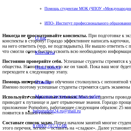
Помощь студентам МОК (ЧПОУ «Международный
ИПО- Институт профессионального образования
Никогда не просматривайте конспекты.
При подготовке к экз
О нас
конспекты в сторону! Гораздо эффективнее написать карточки, н
на него ответить (чур, не подглядывать). Не вышло ответить 
что смогли очень быстро усвоить всю необходимую информац
Контакты
Постоянно проверяйте себя.
Успешные студенты стремятся к у
общества. Начните с того, кто же он такой. Пока ваш мозг бу
Наша работа
переходите к следующему этапу.
Помощь интернета.
Отзывы
При обучении столкнулись с непонятной т
Именно поэтому успешные студенты стремятся сдать экзамены 
Магазин тестов и готовых работ
Используйте специальные техники.
Многие студенты проводят
приводит к путанице и дает отрывочные знания. Гораздо проще
приложение Pomodoro, работающее следующим образом: 25 мин
helpstudent24.ru@mail.ru
появится в вашей голове.
Составьте список задач.
Перед началом занятий многие студент
8 (800) 707-37-68
этого перечня, легкие – оставить на «сладкое». Далее установ