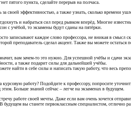
нет пятого пункта, сделайте перерыв на полчаса.
 за своей эффективностью, а также узнать, сколько времени ушл
охнуть и набраться сил перед рывком вперёд. Многие известные 
сон с учёбой, то экзамены будут сданы на пятёрки.
сто записывают каждое слово профессора, не вникая в смысл ск
оторой преподаватель сделал акцент. Также вы можете остаться 
начит, вам зачем-то это нужно. Для успешной учёбы и сдачи экз
бности, а также подарит силы для дальнейшей учёбы.
жете найти в себе силы и написать такую работу, что весь препо
 курсовую работу? Подойдите к профессору, попросите уточнит
 этим. Больше знаний сейчас – легче на экзаменах в будущем.
тречу работе своей мечты. Даже если вам очень хочется отправит
. В будущем вы станете первоклассным специалистом, отлично 