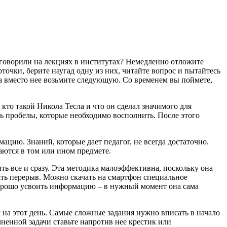
м говорили на лекциях в институтах? Немедленно отложите
рточки, берите наугад одну из них, читайте вопрос и пытайтесь
 а вместо нее возьмите следующую. Со временем вы поймете,
то такой Никола Тесла и что он сделал значимого для
ть пробелы, которые необходимо восполнить. После этого
ию. Знаний, которые дает педагог, не всегда достаточно.
аются в том или ином предмете.
ь все и сразу. Эта методика малоэффективна, поскольку она
ать перерыв. Можно скачать на смартфон специальное
хорошо усвоить информацию – в нужный момент она сама
 на этот день. Самые сложные задания нужно вписать в начало
лненной задачи ставьте напротив нее крестик или