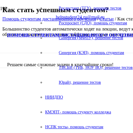
Как стать успешным студентом?
Росдистант (ТГУ), решение тестов
helpstudent24.ru@mail.ru
Помощь студентам дистанционного обучения
/
Статьи
/
Как ст
Роспросвет (СДО), помощь студентам
Большинство студентов автоматически ходят на лекции, ведут к
обратите внимание на полезные лайфхаки, которые помогут ва
ПОМОЩЬ СТУДЕНТАМ ДИСТАНЦИОННОГО ОБУЧЕНИ
Синергия (МФПУ), решение тестов
Синергия (КЭП), помощь студентам
Решаем самые сложные задачи в кратчайшие сроки!
ТИСБИ (ТИБ, НОУ ВО), решение тестов
Юрайт, решение тестов
НИИДПО
КМЭПТ- помощь студенту колледжа
НСПК тесты- помощь студентам