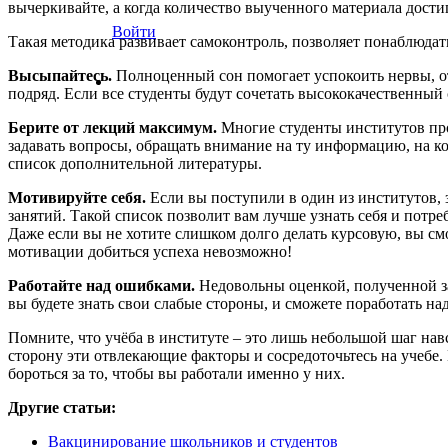
вычеркивайте, а когда количество выученного материала достиг
Войти
Такая методика развивает самоконтроль, позволяет понаблюдать
Высыпайтесь.
Полноценный сон помогает успокоить нервы, отд
подряд. Если все студенты будут сочетать высококачественный 
Берите от лекций максимум.
Многие студенты институтов про
задавать вопросы, обращать внимание на ту информацию, на к
список дополнительной литературы.
Мотивируйте себя.
Если вы поступили в один из институтов, з
занятий. Такой список позволит вам лучше узнать себя и потре
Даже если вы не хотите слишком долго делать курсовую, вы смо
мотивации добиться успеха невозможно!
Работайте над ошибками.
Недовольны оценкой, полученной за
вы будете знать свои слабые стороны, и сможете поработать над
Помните, что учёба в институте – это лишь небольшой шаг навс
сторону эти отвлекающие факторы и сосредоточьтесь на учебе
бороться за то, чтобы вы работали именно у них.
Другие статьи:
Вакцинирование школьников и студентов