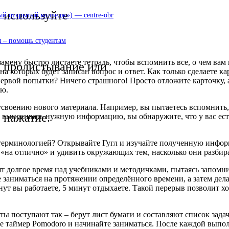
используйте
 открытый колледж») — centre-obr
 – помощь студентам
амену быстро листаете тетрадь, чтобы вспомнить все, о чем ва
пролистывание или
а которых будет записан вопрос и ответ. Как только сделаете ка
с первой попытки? Ничего страшного! Просто отложите карточку,
ию.
своению нового материала. Например, вы пытаетесь вспомнить, к
нажатие.
дет выискивать нужную информацию, вы обнаружите, что у вас ес
ерминологией? Открывайте Гугл и изучайте полученную информац
«на отлично» и удивить окружающих тем, насколько они разбир
 долгое время над учебниками и методичками, пытаясь запомнит
 заниматься на протяжении определённого времени, а затем дел
ут вы работаете, 5 минут отдыхаете. Такой перерыв позволит 
ы поступают так – берут лист бумаги и составляют список задач
ите таймер Pomodoro и начинайте заниматься. После каждой выпо