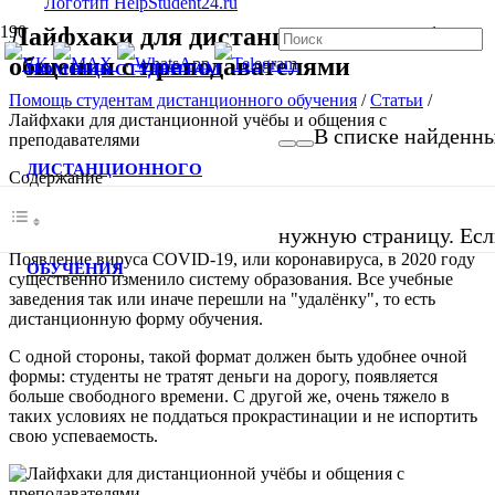
Лайфхаки для дистанционной учёбы и
общения с преподавателями
ПОМОЩЬ СТУДЕНТАМ
Помощь студентам дистанционного обучения
/
Статьи
/
Лайфхаки для дистанционной учёбы и общения с
В списке найденных
преподавателями
ДИСТАНЦИОННОГО
Содержание
нужную страницу. Если
Появление вируса COVID-19, или коронавируса, в 2020 году
ОБУЧЕНИЯ
существенно изменило систему образования. Все учебные
заведения так или иначе перешли на "удалёнку", то есть
дистанционную форму обучения.
С одной стороны, такой формат должен быть удобнее очной
формы: студенты не тратят деньги на дорогу, появляется
больше свободного времени. С другой же, очень тяжело в
таких условиях не поддаться прокрастинации и не испортить
свою успеваемость.