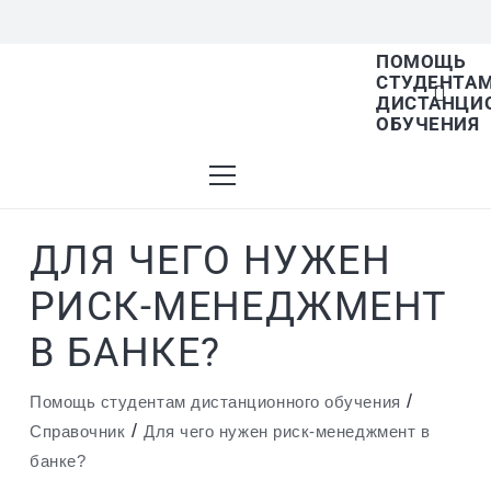
ПОМОЩЬ
СТУДЕНТА
В списке найденных результатов используйте
ДИСТАНЦИ
ОБУЧЕНИЯ
стрелки вверх и вниз для выбора и Enter для
ДЛЯ ЧЕГО НУЖЕН
перехода на нужную страницу. Если у вас
РИСК-МЕНЕДЖМЕНТ
В БАНКЕ?
устройство с тачскрином, используйте
/
Помощь студентам дистанционного обучения
/
Справочник
Для чего нужен риск-менеджмент в
банке?
пролистывание или нажатие.