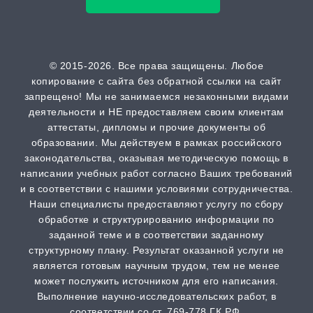
Кандидатская диссертация
от 30 дней | от 50000 ₽
ВАК
© 2015-2026. Все права защищены. Любое
копирование с сайта без обратной ссылки на сайт
от 2 часов | от 500 ₽
запрещено! Мы не занимаемся незаконными видами
деятельности и НЕ предоставляем своим клиентам
Scopus
аттестаты, дипломы и прочие документы об
образовании. Мы действуем в рамках российского
от 2 часов | от 500 ₽
законодательства, оказывая методическую помощь в
написании учебных работ согласно Ваших требований
РИНЦ
и в соответствии с нашими условиями сотрудничества.
от 2 часов | от 500 ₽
Наши специалисты предоставляют услугу по сбору
обработке и структурированию информации по
заданной теме и в соответствии заданному
Шпаргалка
структурному плану. Результат оказанной услуги не
от 1 часа | от 300 ₽
является готовым научным трудом, тем не менее
может послужить источником для его написания.
Выполнение научно-исследовательских работ, в
Дистанционная задача
соответствии со ст. 769-778 ГК РФ.