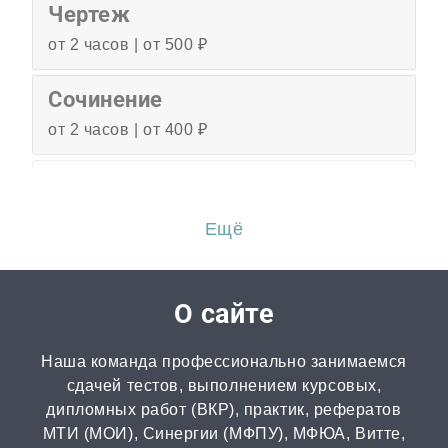
Чертеж
от 2 часов | от 500 ₽
Сочинение
от 2 часов | от 400 ₽
Эссе
от 3 часов | от 500 ₽
Ещё
Перевод
от 2 часов | от 300 ₽
О сайте
Диссертация
Наша команда профессионально занимаемся
от 15 дней | от 15000 ₽
сдачей тестов, выполнением курсовых,
дипломных работ (ВКР), практик, рефератов
МТИ (МОИ), Синергии (МФПУ), МФЮА, Витте,
Бизнес-план