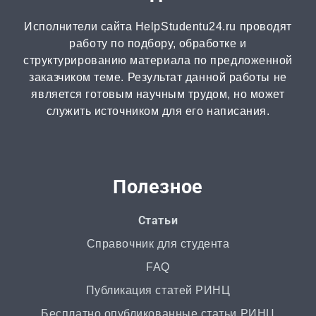
Исполнители сайта HelpStudentu24.ru проводят
Рецензия
работу по подбору, обработке и
от 2 часов | от 500 ₽
структурированию материала по предложенной
заказчиком теме. Результат данной работы не
является готовым научным трудом, но может
Монография
служить источником для его написания.
2 часа | от 1000 ₽
ВКР
от 3 дней | от 5000 ₽
Полезное
РГР
Статьи
от 1 дня | от 700 ₽
Справочник для студента
FAQ
Маркетинговое исследование
Публикация статей РИНЦ
от 4 часов | от 500 ₽
Бесплатно опубликованные статьи РИНЦ