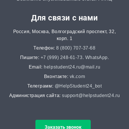
Автореферат
Для связи с нами
от 2 часов | от 500 ₽
Россия, Москва, Волгоградский проспект, 32,
Аннотация
корп. 1
от 2 часов | от 400 ₽
Телефон:
8 (800) 707-37-68
НИР
Пишите:
+7 (999) 248-61-73. WhatsApp.
от 2 часов | от 5000 ₽
Email:
helpstudent24.ru@mail.ru
Вконтакте:
vk.com
Докторская диссертация
Телеграмм:
@HelpStudent24_bot
от 45 дней | от 100000 ₽
Администрация сайта:
support@helpstudent24.ru
Магистерская диссертация
от 15 дней | от 15000 ₽
Заказать звонок