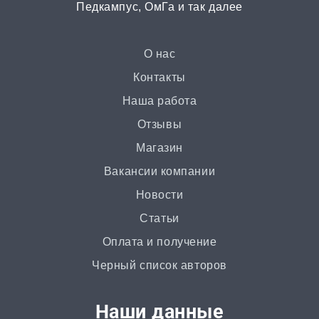
Педкампус, ОмГа и так далее
от 3 часов | от 500 ₽
Презентация
О нас
от 3 часов | от 500 ₽
Контакты
Наша работа
Ответы на билеты
Отзывы
от 2 часов | от 400 ₽
Магазин
Вакансии компании
Статья
Новости
от 2 часов | от 500 ₽
Статьи
Доклад
Оплата и получение
от 3 часов | от 500 ₽
Черный список авторов
Онлайн-помощь
Наши данные
от 2 часов | от 300 ₽