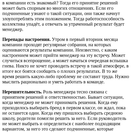
в компании есть знакомый? Тогда его принятие решений
может быть спорным во многих отношениях. Если его
подчиненные узнают о такой ситуации, они также начнут
злоупотреблять этим положением. Тогда работоспособность
коллектива упадёт, а отвечать за утраченный результат будет
менеджер.
Перепады настроения.
Утром в первый вторник месяца
компании проходят регулярные собрания, на которых
оцениваются результаты компании. Неизвестно, с каким
настроением может прийти менеджер на эту встречу. Может
случиться всепрощение, а может начаться очередная вспышка
гнева. Никто не хочет проводить встречу в такой атмосфере, в
итоге все боятся сообщить о плохих результатах. В то же
время решить какую-либо проблему не составит труда. Нужно
мыслить рационально и уметь работать в команде.
Нерешительность.
Роль менеджера тесно связана с
принятием решений и ответственностью. Бывает ситуации,
когда менеджер не может принимать решения. Когда ему
приходилось выбирать бренд в первом классе, он ждал, пока
не останется один. Когда ему пришлось выбирать среднюю
школу, родители помогли решить за него. Если руководитель
не может выбрать и определиться с наиболее подходящим
вариантом, за него это сделают подчиненные, которые