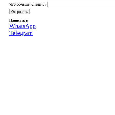
Что больше, 2 или 8?
Написать в
WhatsApp
Telegram
Close
this
module
НАША КОМПАНИЯ РАБОТАЕТ НА
РЕЗУЛЬТАТ, СВЯЖИТЕСЬ С НАМИ И
УБЕДИТЕСЬ САМИ