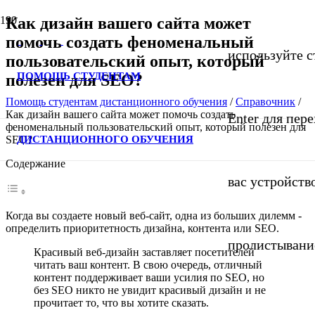
Как дизайн вашего сайта может
помочь создать феноменальный
используйте с
пользовательский опыт, который
ПОМОЩЬ СТУДЕНТАМ
полезен для SEO?
Помощь студентам дистанционного обучения
/
Справочник
/
Как дизайн вашего сайта может помочь создать
Enter для пер
феноменальный пользовательский опыт, который полезен для
ДИСТАНЦИОННОГО ОБУЧЕНИЯ
SEO?
Содержание
вас устройств
Когда вы создаете новый веб-сайт, одна из больших дилемм -
определить приоритетность дизайна, контента или SEO.
пролистывани
Красивый веб-дизайн заставляет посетителей
читать ваш контент. В свою очередь, отличный
контент поддерживает ваши усилия по SEO, но
без SEO никто не увидит красивый дизайн и не
прочитает то, что вы хотите сказать.