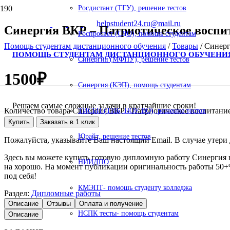
Росдистант (ТГУ), решение тестов
helpstudent24.ru@mail.ru
Синергия ВКР – Патриотическое воспи
Роспросвет (СДО), помощь студентам
Помощь студентам дистанционного обучения
/
Товары
/
Синерг
ПОМОЩЬ СТУДЕНТАМ ДИСТАНЦИОННОГО ОБУЧЕНИ
Синергия (МФПУ), решение тестов
1500
₽
Синергия (КЭП), помощь студентам
Решаем самые сложные задачи в кратчайшие сроки!
Количество товара Синергия ВКР - Патриотическое воспитани
ТИСБИ (ТИБ, НОУ ВО), решение тестов
Купить
Заказать в 1 клик
Юрайт, решение тестов
Пожалуйста, указывайте Ваш настоящий Email. В случае утери д
Здесь вы можете купить готовую дипломную работу Синергия н
НИИДПО
на хорошо. На момент публикации оригинальность работы 50+%.
под себя!
КМЭПТ- помощь студенту колледжа
Раздел:
Дипломные работы
Описание
Отзывы
Оплата и получение
НСПК тесты- помощь студентам
Описание