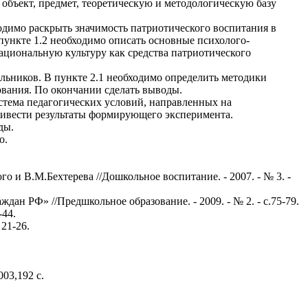
 объект, предмет, теоретическую и методологическую базу
одимо раскрыть значимость патриотического воспитания в
пункте 1.2 необходимо описать основные психолого-
ациональную культуру как средства патриотического
льников. В пункте 2.1 необходимо определить методики
ования. По окончании сделать выводы.
истема педагогических условий, направленных на
ривести результаты формирующего эксперимента.
ды.
о.
 и В.М.Бехтерева //Дошкольное воспитание. - 2007. - № 3. -
ан РФ» //Предшкольное образование. - 2009. - № 2. - с.75-79.
-44.
21-26.
03,192 с.