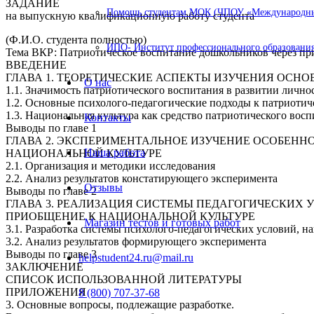
ЗАДАНИЕ
Помощь студентам МОК (ЧПОУ «Международный
на выпускную квалификационную работу студента
(Ф.И.О. студента полностью)
ИПО- Институт профессионального образования
Тема ВКР: Патриотическое воспитание дошкольников через пр
ВВЕДЕНИЕ
ГЛАВА 1. ТЕОРЕТИЧЕСКИЕ АСПЕКТЫ ИЗУЧЕНИЯ ОС
О нас
1.1. Значимость патриотического воспитания в развитии личн
1.2. Основные психолого-педагогические подходы к патриоти
1.3. Национальная культура как средство патриотического вос
Контакты
Выводы по главе 1
ГЛАВА 2. ЭКСПЕРИМЕНТАЛЬНОЕ ИЗУЧЕНИЕ ОСОБЕН
Наша работа
НАЦИОНАЛЬНОЙ КУЛЬТУРЕ
2.1. Организация и методики исследования
2.2. Анализ результатов констатирующего эксперимента
Отзывы
Выводы по главе 2
ГЛАВА 3. РЕАЛИЗАЦИЯ СИСТЕМЫ ПЕДАГОГИЧЕСКИХ
ПРИОБЩЕНИЕ К НАЦИОНАЛЬНОЙ КУЛЬТУРЕ
Магазин тестов и готовых работ
3.1. Разработка системы психолого-педагогических условий, 
3.2. Анализ результатов формирующего эксперимента
Выводы по главе 3
helpstudent24.ru@mail.ru
ЗАКЛЮЧЕНИЕ
СПИСОК ИСПОЛЬЗОВАННОЙ ЛИТЕРАТУРЫ
ПРИЛОЖЕНИЯ
8 (800) 707-37-68
3. Основные вопросы, подлежащие разработке.