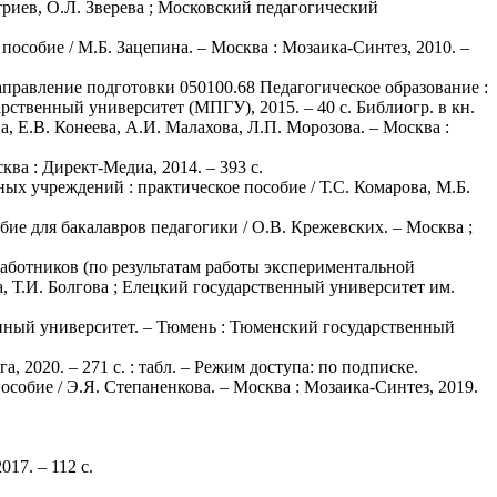
триев, О.Л. Зверева ; Московский педагогический
пособие / М.Б. Зацепина. – Москва : Мозаика-Синтез, 2010. –
правление подготовки 050100.68 Педагогическое образование :
рственный университет (МПГУ), 2015. – 40 с. Библиогр. в кн.
а, Е.В. Конеева, А.И. Малахова, Л.П. Морозова. – Москва :
ква : Директ-Медиа, 2014. – 393 с.
ных учреждений : практическое пособие / Т.С. Комарова, М.Б.
ие для бакалавров педагогики / О.В. Крежевских. – Москва ;
аботников (по результатам работы экспериментальной
 Т.И. Болгова ; Елецкий государственный университет им.
твенный университет. – Тюмень : Тюменский государственный
а, 2020. – 271 с. : табл. – Режим доступа: по подписке.
собие / Э.Я. Степаненкова. – Москва : Мозаика-Синтез, 2019.
17. – 112 с.