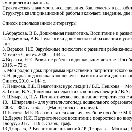
эмпирических данных.
Практическая значимость исследования. Заключается в разраб
Структура квалификационной работы включает: введение, две 
Список использованной литературы
1.Абраухова, В.В. Дошкольная педагогика. Воспитание и развитие
2. Абраухова, В.В. Педагогика дошкольного образования в услов
: ил.
3. Веракса, Н.Е. Зарубежные психологи о развитии ребенка-дош
Мозаика-Синтез, 2006. – 144 с.
4.Веракса, Н.Е. Развитие ребенка в дошкольном детстве. Пособ
2016. – 72 с.
5. Мой родной дом: программа нравственно-патриотического вос
6. Народная педагогика в экологическом воспитании дошкольни
Синтез, 2010. – 144 с.
7. Пешкова, В.Е. Педагогика: курс лекций / В.Е. Пешкова. – Мос
8. Титов, В.А. Дошкольная педагогика: конспект лекций / В.А. 
9. Шмырёва, Н.А. Патриотическое воспитание: теоретические ас
10. «Шпаргалка» для учителя-логопеда дошкольного образовател
2008. – 384 с. : табл. – (Мастер-класс логопеда).
11.Батюта, М.Б. Возрастная психология : учебное пособие / М.Б. 
12.Дереча И.И. Патриотическое воспитание подростков во внеучебно
Глобус, 2017. – 119 с. : табл., граф.
13.Джораев, Р. Воспитание поколений / Р. Джораев. – Москва ; Б