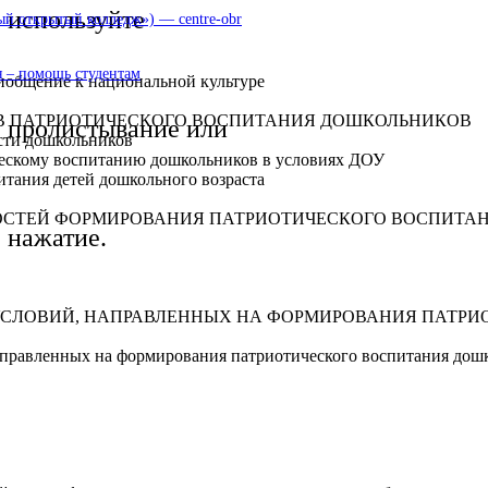
используйте
 открытый колледж») — centre-obr
 – помощь студентам
иобщение к национальной культуре
НОВ ПАТРИОТИЧЕСКОГО ВОСПИТАНИЯ ДОШКОЛЬНИКОВ
пролистывание или
ости дошкольников
ческому воспитанию дошкольников в условиях ДОУ
питания детей дошкольного возраста
НОСТЕЙ ФОРМИРОВАНИЯ ПАТРИОТИЧЕСКОГО ВОСПИТА
нажатие.
 УСЛОВИЙ, НАПРАВЛЕННЫХ НА ФОРМИРОВАНИЯ ПАТР
направленных на формирования патриотического воспитания дош