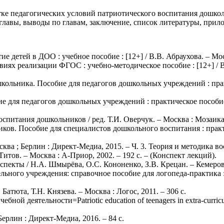
отке педагогических условий патриотического воспитания дошко
главы, выводы по главам, заключение, список литературы, прил
 детей в ДОО : учебное пособие : [12+] / В.В. Абраухова. – Моск
иях реализации ФГОС : учебно-методическое пособие : [12+] / В.
кольника. Пособие для педагогов дошкольных учреждений : практ
ие для педагогов дошкольных учреждений : практическое пособие 
питания дошкольников / ред. Т.И. Оверчук. – Москва : Мозаика-
ков. Пособие для специалистов дошкольного воспитания : практи
ква ; Берлин : Директ-Медиа, 2015. – Ч. 3. Теория и методика вос
Титов. – Москва : А-Приор, 2002. – 192 с. – (Конспект лекций).
пекты / Н.А. Шмырёва, О.С. Кононенко, З.В. Крецан. – Кемерово
ьного учреждения: справочное пособие для логопеда-практика : [
Батюта, Т.Н. Князева. – Москва : Логос, 2011. – 306 с.
й деятельности=Patriotic education of teenagers in extra-curricul
ерлин : Директ-Медиа, 2016. – 84 с.