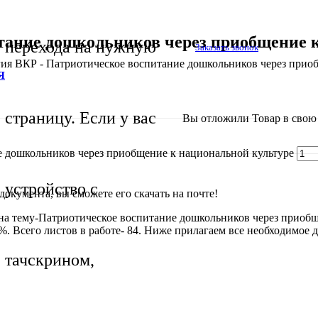
тание дошкольников через приобщение к
перехода на нужную
Заказать звонок
ия ВКР - Патриотическое воспитание дошкольников через приоб
Я
страницу. Если у вас
Вы отложили
Товар
в свою 
е дошкольников через приобщение к национальной культуре
устройство с
окумента, вы сможете его скачать на почте!
а тему-Патриотическое воспитание дошкольников через приобще
 Всего листов в работе- 84. Ниже прилагаем все необходимое д
тачскрином,