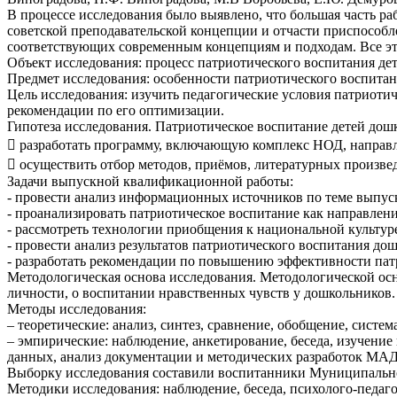
В процессе исследования было выявлено, что большая часть р
советской преподавательской концепции и отчасти приспособл
соответствующих современным концепциям и подходам. Все эт
Объект исследования: процесс патриотического воспитания д
Предмет исследования: особенности патриотического воспита
Цель исследования: изучить педагогические условия патриот
рекомендации по его оптимизации.
Гипотеза исследования. Патриотическое воспитание детей дош
 разработать программу, включающую комплекс НОД, направ
 осуществить отбор методов, приёмов, литературных произве
Задачи выпускной квалификационной работы:
- провести анализ информационных источников по теме выпу
- проанализировать патриотическое воспитание как направле
- рассмотреть технологии приобщения к национальной культ
- провести анализ результатов патриотического воспитания 
- разработать рекомендации по повышению эффективности пат
Методологическая основа исследования. Методологической ос
личности, о воспитании нравственных чувств у дошкольников.
Методы исследования:
– теоретические: анализ, синтез, сравнение, обобщение, систе
– эмпирические: наблюдение, анкетирование, беседа, изучени
данных, анализ документации и методических разработок МА
Выборку исследования составили воспитанники Муниципальног
Методики исследования: наблюдение, беседа, психолого-педа