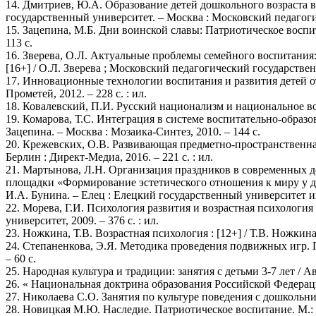
14. Дмитриев, Ю.А. Образование детей дошкольного возраста в
государственный университет. – Москва : Московский педагоги
15. Зацепина, М.Б. Дни воинской славы: Патриотическое воспит
113 с.
16. Зверева, О.Л. Актуальные проблемы семейного воспитания
[16+] / О.Л. Зверева ; Московский педагогический государстве
17. Инновационные технологии воспитания и развития детей от 
Прометей, 2012. – 228 с. : ил.
18. Ковалевский, П.И. Русский национализм и национальное восп
19. Комарова, Т.С. Интеграция в системе воспитательно-образо
Зацепина. – Москва : Мозаика-Синтез, 2010. – 144 с.
20. Крежевских, О.В. Развивающая предметно-пространственная
Берлин : Директ-Медиа, 2016. – 221 с. : ил.
21. Мартынова, Л.Н. Организация праздников в современных д
площадки «Формирование эстетического отношения к миру у до
И.А. Бунина. – Елец : Елецкий государственный университет им. 
22. Морева, Г.И. Психология развития и возрастная психология
университет, 2009. – 376 с. : ил.
23. Ножкина, Т.В. Возрастная психология : [12+] / Т.В. Ножкина,
24. Степаненкова, Э.Я. Методика проведения подвижных игр. П
– 60 с.
25. Народная культура и традиции: занятия с детьми 3-7 лет / Авт
26. « Национальная доктрина образования Российской Федераци
27. Николаева С.О. Занятия по культуре поведения с дошкольни
28. Новицкая М.Ю. Наследие. Патриотическое воспитание. М.: Ли