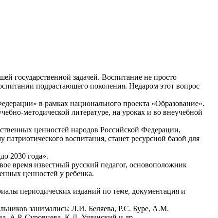
йшей государственной задачей. Воспитание не просто
воспитании подрастающего поколения. Недаром этот вопрос
 Федерации» в рамках национального проекта «Образование».
чебно-методической литературе, на уроках и во внеучебной
авственных ценностей народов Российской Федерации,
 патриотического воспитания, станет ресурсной базой для
о 2030 года».
свое время известный русский педагог, основоположник
венных ценностей у ребенка.
иалы периодических изданий по теме, документация и
ников занимались: Л.И. Беляева, Р.С. Буре, А.М.
а, А.Р. Суровцева, К.Д. Ушинский и др.