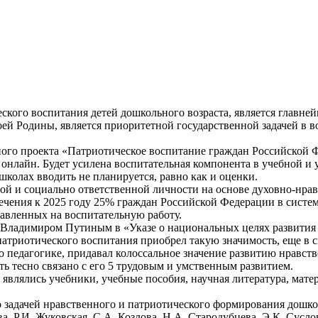
еского воспитания детей дошкольного возраста, является главне
оей Родины, является приоритетной государственной задачей в 
льного проекта «Патриотическое воспитание граждан Российской
нлайн. Будет усилена воспитательная компонента в учебной и у
школах вводить не планируется, равно как и оценки.
той и социально ответственной личности на основе духовно-нр
чения к 2025 году 25% граждан Российской Федерации в систему
равленных на воспитательную работу.
Владимиром Путиным в «Указе о национальных целях развития д
патриотического воспитания приобрел такую значимость, еще в 
о педагогике, придавал колоссальное значение развитию нравст
ть тесно связано с его 5 трудовым и умственным развитием.
лялись учебники, учебные пособия, научная литература, матер
 задачей нравственного и патриотического формирования дошколь
 Р.И. Жуковская, С.А. Козлова, Н.А. Стародубцева, Э.К. Суслов