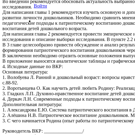
Во введении рекомендуется обосновать актуальность выбранной
Войти
исследования.
Для написания главы 1 рекомендуется изучить основную и доп
развитии личности дошкольников. Необходимо сравнить мнения
педагогические подходы к патриотическому воспитанию дошкол
воспитания детей дошкольного возраста.
Для написания главы 2 рекомендуется провести эмпирическое 
исследования и описание выборки исследования. В пункте 2.2
В 3 главе целесообразно привести обсуждение и анализ резуль
формирования патриотического воспитания дошкольников через
В заключении необходимо отразить основные положения выпу
В приложение выносятся аналитические таблицы и графически
4. Исходные данные по ВКР:
Основная литература:
1. Волобуева Л. Ранний и дошкольный возраст: вопросы нравст
с.88-92.
2. Воротынцева О. Как научить детей любить Родину: Реализац
3. Гладких Л.П. Духовно-нравственное воспитание детей дошколь
4. Деркач Л.Н. Современные подходы к патриотическому воспита
Дополнительная литература:
1. Александрова Е.Ю. Система патриотического воспитания в ДО
2. Алёшина Н.В. Патриотическое воспитание дошкольников. М.:
3. С чего начинается Родина (опыт работы по патриотическому
Руководитель ВКР: ________________/