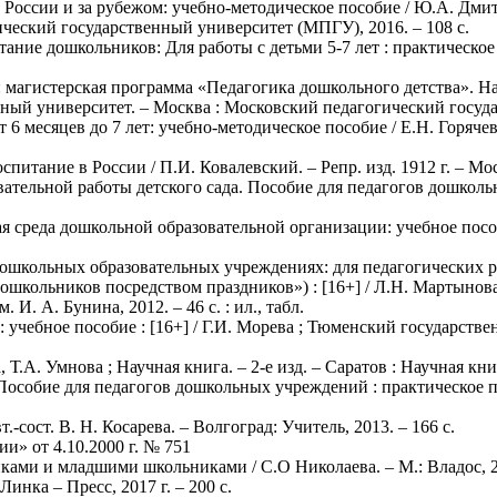
 России и за рубежом: учебно-методическое пособие / Ю.А. Дми
ческий государственный университет (МПГУ), 2016. – 108 с.
ание дошкольников: Для работы с детьми 5-7 лет : практическое 
: магистерская программа «Педагогика дошкольного детства». На
нный университет. – Москва : Московский педагогический госуда
6 месяцев до 7 лет: учебно-методическое пособие / Е.Н. Горячев
итание в России / П.И. Ковалевский. – Репр. изд. 1912 г. – Мос
вательной работы детского сада. Пособие для педагогов дошколь
 среда дошкольной образовательной организации: учебное пособ
ошкольных образовательных учреждениях: для педагогических р
школьников посредством праздников») : [16+] / Л.Н. Мартынова,
И. А. Бунина, 2012. – 46 с. : ил., табл.
 : учебное пособие : [16+] / Г.И. Морева ; Тюменский государс
 Т.А. Умнова ; Научная книга. – 2-е изд. – Саратов : Научная книг
особие для педагогов дошкольных учреждений : практическое по
.-сост. В. Н. Косарева. – Волгоград: Учитель, 2013. – 166 с.
и» от 4.10.2000 г. № 751
ками и младшими школьниками / С.О Николаева. – М.: Владос, 20
нка – Пресс, 2017 г. – 200 с.