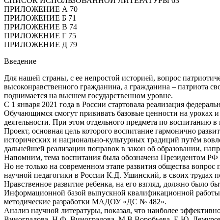
СПИСОК ИСПОЛЬЗОВАННОЙ ЛИТЕРАТУРЫ 63
ПРИЛОЖЕНИЕ А 70
ПРИЛОЖЕНИЕ Б 71
ПРИЛОЖЕНИЕ В 74
ПРИЛОЖЕНИЕ Г 75
ПРИЛОЖЕНИЕ Д 79
Введение
Для нашей страны, с ее непростой историей, вопрос патриотич
высоконравственного гражданина, а гражданина – патриота св
поднимается на высшем государственном уровне.
С 1 января 2021 года в России стартовала реализация федера
Обучающимся смогут прививать базовые ценности на уроках и о
деятельности. При этом отдельного предмета по воспитанию в 
Проект, основная цель которого воспитание гармонично разви
исторических и национально-культурных традиций путём вовле
дальнейшей реализации поправок в закон об образовании, нап
Напомним, тема воспитания была обозначена Президентом РФ 
Но не только на современном этапе развития общества вопрос 
научной педагогики в России К.Д. Ушинский, в своих трудах п
Нравственное развитие ребенка, на его взгляд, должно было бы
Информационной базой выпускной квалификационной работы яв
методические разработки МАДОУ «ДС № 482».
Анализ научной литературы, показал, что наиболее эффективно
Виноградова, Н.Ф. Виноградова, М.В Воробьева, Е.Ю. Демурова,