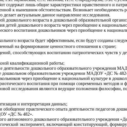
абот содержат лишь общие характеристики нравственного и патр
енной к нынешним обстоятельствам. Возникает необходимость р
о делает актуальным данное направление исследования.
етей дошкольного возраста в дошкольной образовательной орг
ния детей дошкольного возраста через приобщение к националь
ического воспитания дошкольников через приобщение к национа
кольного возраста будет эффективным, если будут созданы след
ленный на формирование ценностного отношения к стране;
дений, способствующих воспитанию патриотических чувств у де
скной квалификационной работы;
ние деятельности дошкольного образовательного учреждения М
уре дошкольном образовательном учреждении МАДОУ «ДС № 482
дошкольников через приобщение к национальной культуре в дош
риотического воспитания при помощи современных методов и ф
новой исследования являются ведущие положения философии, п
матизация и интерпретация данных;
е и обобщение практического опыта деятельности педагогов дош
ДОУ «ДС № 482».
о автономного дошкольного образовательного учреждения «Детс
гогический эксперимент, включающий констатирующий, формиру