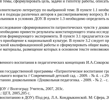
 темы, сформулировать цель, задачи и гипотезу работы, описать
олнительную литературу по выбранной теме. В пункте 1.1 необх
 и подходы различных авторов к рассматриваемому вопросу. В 
ьников в условиях ДОУ. В пункте 1.3 необходимо определить н
исследование сформированности патриотических чувств у дошко
 необходимо привести результаты констатирующего этапа исслед
татов формирующего эксперимента. В пункте 3.1 предлагается с
 приобщение к национальной культуре. В пункте 3.2 следует п
скной квалификационной работы и сформулировать общие выво
е материалы, размещение которых в основном тексте невозможн
венного воспитания в педагогических концепциях И.А.Сикорского
ия государственной программы «Патриотическое воспитание гражд
ного возраста // Современный детский сад. - 2009. - № 4. - с.29
нию дошкольников //Дошкольная педагогика. - 2009. - № 2. - с. 
У // Волгоград: Учитель, 2007, 203с.
 ЦГЛ, 2005,205 с.
 воспитанию в ДОУ) /Под ред. Л.А. Кондрыкинской. М: Сфера, 20