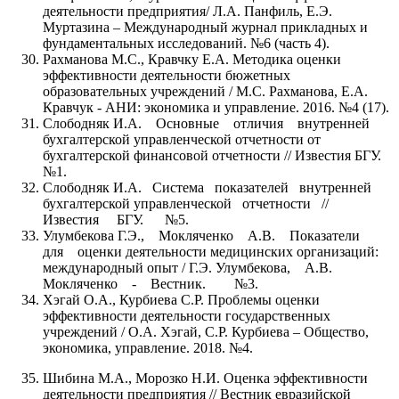
деятельности предприятия/ Л.А. Панфиль, Е.Э.
Муртазина – Международный журнал прикладных и
фундаментальных исследований. №6 (часть 4).
Рахманова М.С., Кравчку Е.А. Методика оценки
эффективности деятельности бюжетных
образовательных учреждений / М.С. Рахманова, Е.А.
Кравчук - АНИ: экономика и управление. 2016. №4 (17).
Слободняк И.А. Основные отличия внутренней
бухгалтерской управленческой отчетности от
бухгалтерской финансовой отчетности // Известия БГУ.
№1.
Слободняк И.А. Cистема показателей внутренней
бухгалтерской управленческой отчетности //
Известия БГУ. №5.
Улумбекова Г.Э., Мокляченко А.В. Показатели
для оценки деятельности медицинских организаций:
международный опыт / Г.Э. Улумбекова, А.В.
Мокляченко - Вестник. №3.
Хэгай О.А., Курбиева С.Р. Проблемы оценки
эффективности деятельности государственных
учреждений / О.А. Хэгай, С.Р. Курбиева – Общество,
экономика, управление. 2018. №4.
Шибина М.А., Морозко Н.И. Оценка эффективности
деятельности предприятия // Вестник евразийской