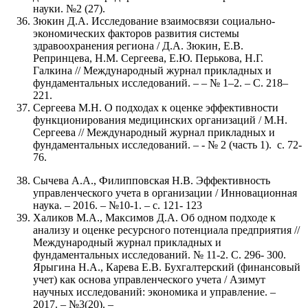
науки. №2 (27).
Зюкин Д.А. Исследование взаимосвязи социально-
экономических факторов развития системы
здравоохранения региона / Д.А. Зюкин, Е.В.
Репринцева, Н.М. Сергеева, Е.Ю. Перькова, Н.Г.
Галкина // Международный журнал прикладных и
фундаментальных исследований. – – № 1–2. – С. 218–
221.
Сергеева М.Н. О подходах к оценке эффективности
функционирования медицинских организаций / М.Н.
Сергеева // Международный журнал прикладных и
фундаментальных исследований. – - № 2 (часть 1). с. 72-
76.
Сычева А.А., Филипповская Н.В. Эффективность
управленческого учета в организации / Инновационная
наука. – 2016. – №10-1. – с. 121- 123
Халиков М.А., Максимов Д.А. Об одном подходе к
анализу и оценке ресурсного потенциала предприятия //
Международный журнал прикладных и
фундаментальных исследований. № 11-2. С. 296- 300.
Ярыгина Н.А., Карева Е.В. Бухгалтерский (финансовый
учет) как основа управленческого учета / Азимут
научных исследований: экономика и управление. –
2017. – №3(20). –