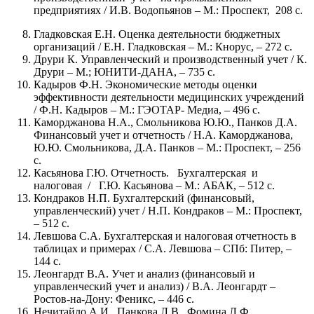
предприятиях / И.В. Водопьянов – М.: Проспект, 208 с.
Гладковская Е.Н. Оценка деятельности бюджетных
организаций / Е.Н. Гладковская – М.: Кнорус, – 272 с.
Друри К. Управленческий и производственный учет / К.
Друри – М.; ЮНИТИ-ДАНА, – 735 с.
Кадыров Ф.Н. Экономические методы оценки
эффективности деятельности медицинских учреждений
/ Ф.Н. Кадыров – М.: ГЭОТАР- Медиа, – 496 с.
Каморджанова Н.А., Смольникова Ю.Ю., Панков Д.А.
Финансовый учет и отчетность / Н.А. Каморджанова,
Ю.Ю. Смольникова, Д.А. Панков – М.: Проспект, – 256
с.
Касьянова Г.Ю. Отчетность. Бухгалтерская и
налоговая / Г.Ю. Касьянова – М.: АБАК, – 512 с.
Кондраков Н.П. Бухгалтерский (финансовый,
управленческий) учет / Н.П. Кондраков – М.: Проспект,
– 512 с.
Левшова С.А. Бухгалтерская и налоговая отчетность в
таблицах и примерах / С.А. Левшова – СПб: Питер, –
144 с.
Леонгардт В.А. Учет и анализ (финансовый и
управленческий учет и анализ) / В.А. Леонгардт –
Ростов-на-Дону: Феникс, – 446 с.
Нечитайло А.И., Панкова Л.В., Фомина Л.Ф.