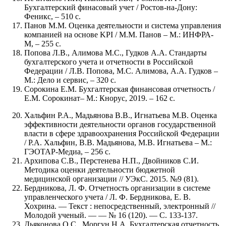
Бухгалтерский финасовый учет / Ростов-на-Дону:
Феникс, – 510 с.
Панов М.М. Оценка деятельности и система управления
компанией на основе KPI / М.М. Панов – М.: ИНФРА-
М, – 255 с.
Попова Л.В., Алимова М.С., Гудков А.А. Стандарты
бухгалтерского учета и отчетности в Российской
Федерации / Л.В. Попова, М.С. Алимова, А.А. Гудков –
М.: Дело и сервис, – 320 с.
Сорокина Е.М. Бухгалтерская финансовая отчетность /
Е.М. Сорокинат– М.: Кнорус, 2019. – 162 с.
Хальфин Р.А., Мадьянова В.В., Игнатьева М.В. Оценка
эффективности деятельности органов государственной
власти в сфере здравоохранения Российской Федерации
/ Р.А. Хальфин, В.В. Мадьянова, М.В. Игнатьева – М.:
ГЭОТАР-Медиа, – 256 с.
Архипова С.В., Перстенева Н.П., Двойников С.И.
Методика оценки деятельности бюджетной
медицинской организации // УЭкС. 2015. №9 (81).
Бердникова, Л. Ф. Отчетность организации в системе
управленческого учета / Л. Ф. Бердникова, Е. В.
Хохрина. — Текст : непосредственный, электронный //
Молодой ученый. — — № 16 (120). — С. 133-137.
Дьяконова О.С., Моргун Н.А. Бухгалтерская отчетность