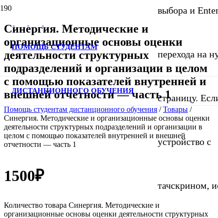
выбора и Ente
Синергия. Методические и
организационные основы оценки
ПОМОЩЬ СТУДЕНТАМ
деятельности структурных
перехода на 
подразделений и организации в целом
с помощью показателей внутренней и
ДИСТАНЦИОННОГО ОБУЧЕНИЯ
внешней отчетности — часть 1
страницу. Если
Помощь студентам дистанционного обучения
/
Товары
/
Синергия. Методические и организационные основы оценки
деятельности структурных подразделений и организации в
целом с помощью показателей внутренней и внешней
устройство с
отчетности — часть 1
1500
₽
тачскрином, и
Количество товара Синергия. Методические и
организационные основы оценки деятельности структурных