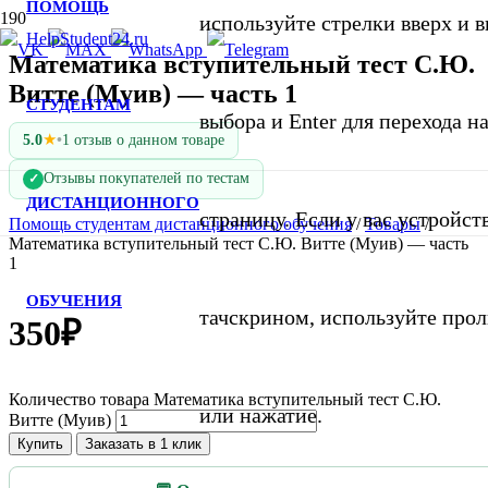
ПОМОЩЬ
используйте стрелки вверх и в
Математика вступительный тест С.Ю.
Витте (Муив) — часть 1
СТУДЕНТАМ
выбора и Enter для перехода 
★
5.0
•
1 отзыв о данном товаре
Отзывы покупателей по тестам
✓
ДИСТАНЦИОННОГО
страницу. Если у вас устройст
Помощь студентам дистанционного обучения
/
Товары
/
Математика вступительный тест С.Ю. Витте (Муив) — часть
1
ОБУЧЕНИЯ
тачскрином, используйте про
350
₽
Количество товара Математика вступительный тест С.Ю.
или нажатие.
Витте (Муив)
Купить
Заказать в 1 клик