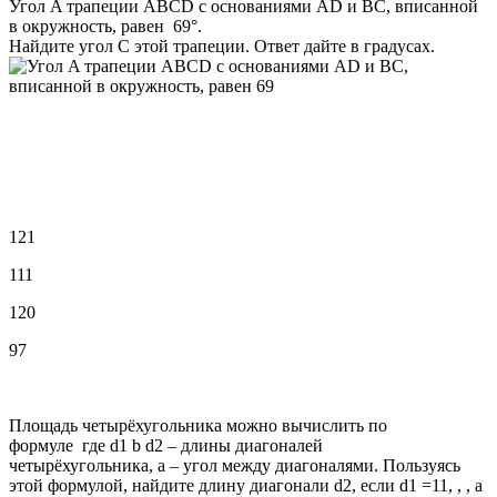
Угол A трапеции ABCD с основаниями AD и BC, вписанной
в окружность, равен 69°.
Найдите угол C этой трапеции. Ответ дайте в градусах.
121
111
120
97
Площадь четырёхугольника можно вычислить по
формуле где d1 b d2 – длины диагоналей
четырёхугольника, a – угол между диагоналями. Пользуясь
этой формулой, найдите длину диагонали d2, если d1 =11, , , a