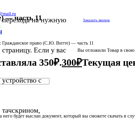
@mail.ru
е) — часть 11
перехода на нужную
Заказать звонок
Я
1: Гражданское право (С.Ю. Витте) — часть 11
страницу. Если у вас
Вы отложили
Товар
в свою 
тавляла 350₽.
300
₽
Текущая цен
устройство с
тачскрином,
него будет выслан документ, который вы сможете скачать в случ