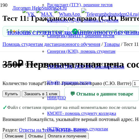
Росдистант (ТГУ), решение тестов
helpstudent24.ru
Тест 11: Гражданское право (С.Ю. Витт
Роспросвет (СДО), помощь студентам
★
5.0
•
1 отзыв о данном товаре
Отзывы покупателей по тестам
✓
ПОМОЩЬ СТУДЕНТАМ ДИСТАНЦИОННОГО ОБУЧЕНИ
Синергия (МФПУ), решение тестов
Помощь студентам дистанционного обучения
/
Товары
/
Тест 1
Синергия (КЭП), помощь студентам
350
₽
Первоначальная цена сос
Решаем самые сложные задачи в кратчайшие сроки!
ТИСБИ (ТИБ, НОУ ВО), решение тестов
Юрайт, решение тестов
Количество товара Тест 11: Гражданское право (С.Ю. Витте)
💬 Отзывы о данном товаре
Купить
Заказать в 1 клик
НИИДПО
✓
Файл с ответами приходит на email моментально после оплаты
КМЭПТ- помощь студенту колледжа
Внимание! Пожалуйста, указывайте верный почтовый адрес. На 
НСПК тесты- помощь студентам
Раздел:
Ответы на тесты МУИВ- Витте
Описание
Отзывы
Оплата и получение