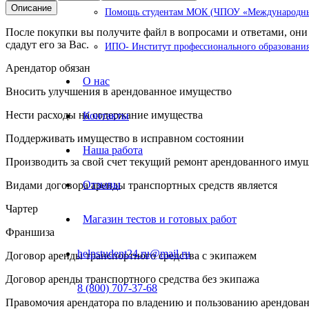
Описание
Помощь студентам МОК (ЧПОУ «Международный
После покупки вы получите файл в вопросами и ответами, они 
сдадут его за Вас.
ИПО- Институт профессионального образования
Арендатор обязан
О нас
Вносить улучшения в арендованное имущество
Нести расходы на содержание имущества
Контакты
Поддерживать имущество в исправном состоянии
Наша работа
Производить за свой счет текущий ремонт арендованного иму
Отзывы
Видами договора аренды транспортных средств является
Чартер
Магазин тестов и готовых работ
Франшиза
helpstudent24.ru@mail.ru
Договор аренды транспортного средства с экипажем
Договор аренды транспортного средства без экипажа
8 (800) 707-37-68
Правомочия арендатора по владению и пользованию арендова