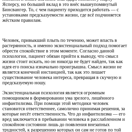
Ясперсу, но больший вклад в это внёс вышеупомянутый
Бинсвангер. То, с чем пациенту приходится работать — с
установками предсказуемости жизни, где всё подчиняется
жёстким правилам.
Человек, привыкший плыть по течению, может впасть в
растерянность, и именно экзистенциальный подход помогает
обрести спокойствие в этом моменте. Согласно данной
психологии, пациент обязан прийти к выводу, что смысл
жизни стоит искать, но он никогда не будет найден, так как
идея его поиска изначально проигрышна. Смысл жизни не
является конечной инстанцией, так как это лишает
существование человека интереса, превращая в скучную и
предсказуемую ношу.
Экзистенциальная психология является огромным
помощником в формировании ума зрелого, лишённого
инфантилизма. При помощи этой методики человек
становится ответственнее, самолично принимая решения, за
которые несёт ответственность. Что до инфантилизма — его
вред заключается в пребывании человека в расслабленном и
спокойном состоянии лишь до появления внезапных
трудностей, к разрешению которых он сам не готов по той