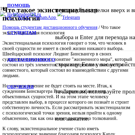
ПОМОЩЬ
Что такое экзистенциальная
используйте стрелки вверх и в
психология
Помощь студентам дистанционного обучения
/
Что такое
СТУДЕНТАМ
экзистенциальная психология
выбора и Enter для перехода 
Экзистенциальная психология говорит о том, что человек в
своей сущности не имеет в своей жизни никакого выбора.
Швейцарский психолог Людвиг Бинсвангер в своих
суждениях полагался на понятие "жизненного мира", который
ДИСТАНЦИОННОГО
страницу. Если у вас устройст
состоял из трёх элементов: мира внутреннего, внешнего и
совместного, который состоял во взаимодействии с другими
людьми.
Но никакое течение не будет стоять на месте. Итак, к
ОБУЧЕНИЯ
тачскрином, используйте про
суждениям Бинсваргера Ван Дорцен добавил мир
объективных сущностей. И на этом этапе человеку
представлен выбор, в процессе которого он познаёт и строит
собственную личность. Если рассматривать экзистенциализм
с психологической точки зрения, нельзя прийти к одному
или нажатие.
объяснению, так как она имеет достаточно толкований.
К слову, экзистенциальное учение стало иметь
психологическое значение благодаря психологу Карлу