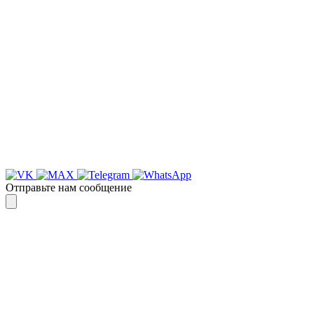
Для более оперативной связи
предлагаем вести общение по
WhatsApp
или
Telegram
Спасибо, я знаю!
Отправьте нам сообщение